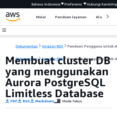
Bahasa Indonesia
Preferensi
Hubungi Kami
Ump
Mulai
Panduan layanan
Alat devel
Dokumentasi
Amazon RDS
Membuat cluster DB
Dokumentasi
Amazon RDS
Panduan Pengguna untuk A
yang menggunakan
Aurora PostgreSQL
Limitless Database
PDF
RSS
Markdown
Mode fokus