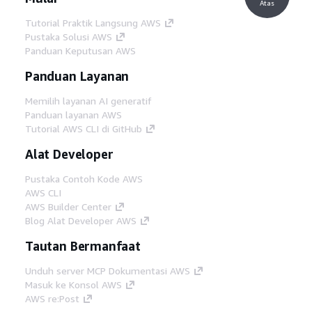
Atas
Tutorial Praktik Langsung AWS
Pustaka Solusi AWS
Panduan Keputusan AWS
Panduan Layanan
Memilih layanan AI generatif
Panduan layanan AWS
Tutorial AWS CLI di GitHub
Alat Developer
Pustaka Contoh Kode AWS
AWS CLI
AWS Builder Center
Blog Alat Developer AWS
Tautan Bermanfaat
Unduh server MCP Dokumentasi AWS
Masuk ke Konsol AWS
AWS re:Post