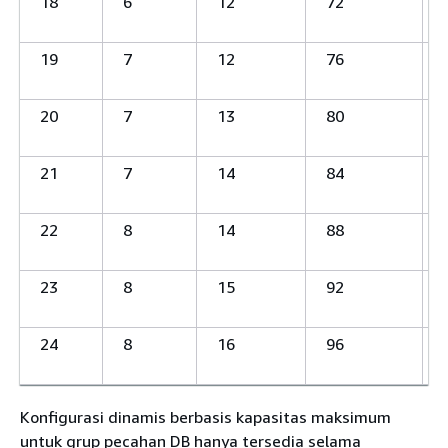
18
6
12
72
19
7
12
76
20
7
13
80
21
7
14
84
22
8
14
88
23
8
15
92
24
8
16
96
Konfigurasi dinamis berbasis kapasitas maksimum
untuk grup pecahan DB hanya tersedia selama