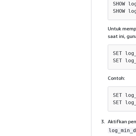
SHOW lo
SHOW lo
Untuk mempe
saat ini, gu
SET log
SET log
Contoh:
SET log
SET log
Aktifkan pen
log_min_d