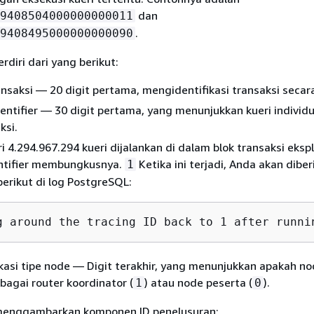
dan
9408504000000000011
.
9408495000000000090
rdiri dari yang berikut:
nsaksi — 20 digit pertama, mengidentifikasi transaksi secara
ntifier — 30 digit pertama, yang menunjukkan kueri individ
ksi.
ri 4.294.967.294 kueri dijalankan di dalam blok transaksi ekspli
entifier membungkusnya.
Ketika ini terjadi, Anda akan diber
1
erikut di log PostgreSQL:
g around the tracing ID back to 1 after runni
kasi tipe node — Digit terakhir, yang menunjukkan apakah n
bagai router koordinator (
) atau node peserta (
).
1
0
 menggambarkan komponen ID penelusuran: