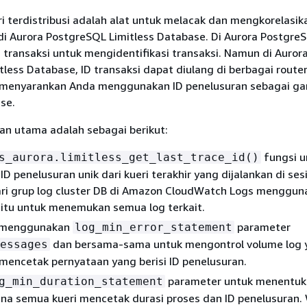
i terdistribusi adalah alat untuk melacak dan mengkorelasika
di Aurora PostgreSQL Limitless Database. Di Aurora Postgre
transaksi untuk mengidentifikasi transaksi. Namun di Auror
less Database, ID transaksi dapat diulang di berbagai router
i menyarankan Anda menggunakan ID penelusuran sebagai gan
se.
n utama adalah sebagai berikut:
fungsi u
s_aurora.limitless_get_last_trace_id()
 penelusuran unik dari kueri terakhir yang dijalankan di sesi 
ri grup log cluster DB di Amazon CloudWatch Logs menggun
 itu untuk menemukan semua log terkait.
 menggunakan
parameter
log_min_error_statement
dan bersama-sama untuk mengontrol volume log 
essages
mencetak pernyataan yang berisi ID penelusuran.
parameter untuk menentuk
g_min_duration_statement
ana semua kueri mencetak durasi proses dan ID penelusuran.