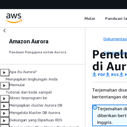
Mulai
Panduan l
Dokumentas
Amazon Aurora
Penelu
Dokumentas
Panduan Pengguna untuk Aurora
di Au
Apa itu Aurora?
PDF
RSS
M
Menyiapkan lingkungan Anda
Memulai
Terjemahan dise
Tutorial dan kode sampel
bertentangan den
Akses terprogram ke
Menyiapkan cluster Aurora DB
Terjemahan di
Mengelola klaster DB Aurora
diberikan ber
Dukungan yang Diperluas RDS
Inggris.