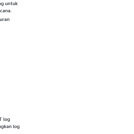
og untuk
cana.
uran
T log
ngkan log