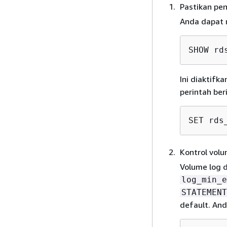
Pastikan pen
Anda dapat 
SHOW rd
Ini diaktifka
perintah ber
SET rds
Kontrol volu
Volume log d
log_min_e
STATEMENT
default. An