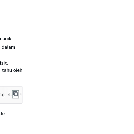
 unik.
u dalam
sit,
i tahu oleh
ng 4294967294 (4.2 billion or 2^32-2) queries
ode