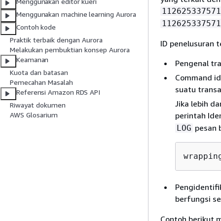
Menggunakan editor kueri
112625337571
Menggunakan machine learning Aurora
112625337571
Contoh kode
Praktik terbaik dengan Aurora
ID penelusuran te
Melakukan pembuktian konsep Aurora
Keamanan
Pengenal tra
Kuota dan batasan
Command ide
Pemecahan Masalah
suatu transa
Referensi Amazon RDS API
Jika lebih da
Riwayat dokumen
perintah Id
AWS Glosarium
pesan b
LOG
wrappin
Pengidentifi
berfungsi se
Contoh berikut