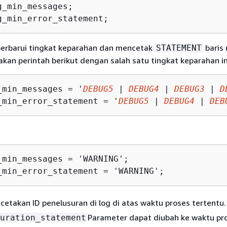
g_min_messages;

g_min_error_statement;
rbarui tingkat keparahan dan mencetak
baris 
STATEMENT
nakan perintah berikut dengan salah satu tingkat keparahan in
_min_messages = '
DEBUG5
 | 
DEBUG4
 | 
DEBUG3
 | 
D
_min_error_statement = '
DEBUG5
 | 
DEBUG4
 | 
DEB
_min_messages = 'WARNING';

_min_error_statement = 'WARNING';
cetakan ID penelusuran di log di atas waktu proses tertentu.
Parameter dapat diubah ke waktu pro
uration_statement