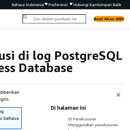
Bahasa Indonesia
Preferensi
Hubungi Kami
Umpan Balik
Buat Akun AWS
usi di log PostgreSQL
ess Database
diberikan
gris.
Di halaman ini
ng
si bahasa
ID Penelusuran
Menggunakan penelusuran