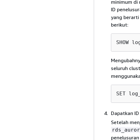
minimum di 
ID penelusur
yang berart
berikut:
SHOW lo
Mengubahny
seluruh clu
menggunakan
SET log
Dapatkan ID
Setelah menj
rds_auror
penelusuran 