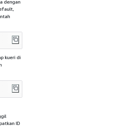
ma dengan
fault,
intah
p kueri di
n
gil
patkan ID