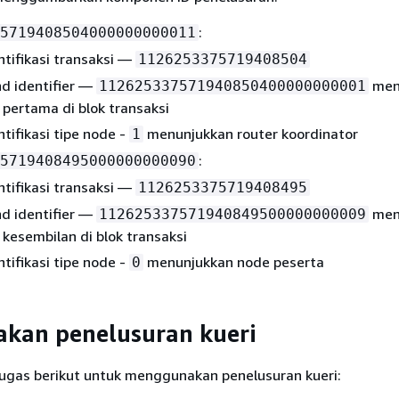
:
5719408504000000000011
tifikasi transaksi —
1126253375719408504
 identifier —
men
112625337571940850400000000001
 pertama di blok transaksi
tifikasi tipe node -
menunjukkan router koordinator
1
:
5719408495000000000090
tifikasi transaksi —
1126253375719408495
 identifier —
men
112625337571940849500000000009
 kesembilan di blok transaksi
tifikasi tipe node -
menunjukkan node peserta
0
kan penelusuran kueri
ugas berikut untuk menggunakan penelusuran kueri: