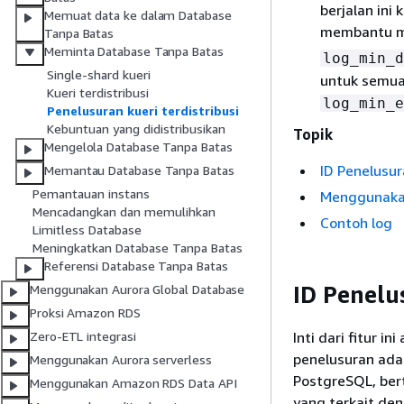
berjalan ini
Memuat data ke dalam Database
membantu me
Tanpa Batas
Meminta Database Tanpa Batas
log_min_d
Single-shard kueri
untuk semua 
Kueri terdistribusi
log_min_e
Penelusuran kueri terdistribusi
Kebuntuan yang didistribusikan
Topik
Mengelola Database Tanpa Batas
ID Penelusu
Memantau Database Tanpa Batas
Pemantauan instans
Menggunakan
Mencadangkan dan memulihkan
Contoh log
Limitless Database
Meningkatkan Database Tanpa Batas
Referensi Database Tanpa Batas
ID Penelu
Menggunakan Aurora Global Database
Proksi Amazon RDS
Inti dari fitur i
Zero-ETL integrasi
penelusuran ada
Menggunakan Aurora serverless
PostgreSQL, ber
Menggunakan Amazon RDS Data API
yang terkait den