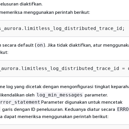
elusuran diaktifkan.
memeriksa menggunakan perintah berikut:
s_aurora.limitless_log_distributed_trace_id;
n secara default (
). Jika tidak diaktifkan, atur mengguna
on
ikut:
_aurora.limitless_log_distributed_trace_id = 
me log yang dicetak dengan mengonfigurasi tingkat keparaha
ikendalikan oleh
parameter.
log_min_messages
Parameter digunakan untuk mencetak
rror_statement
garis dengan ID penelusuran. Keduanya diatur secara
ERRO
da dapat memeriksa menggunakan perintah berikut: