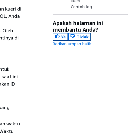
kueri
Contoh log
n kueri di
SQL, Anda
Apakah halaman ini
a
membantu Anda?
. Oleh
Ya
Tidak
tinya di
Berikan umpan balik
ntuk
saat ini.
akan ID
yang
an waktu
 Waktu