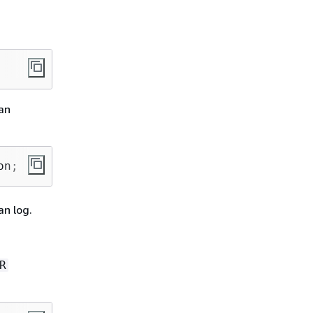
kan
on;
n log.
R