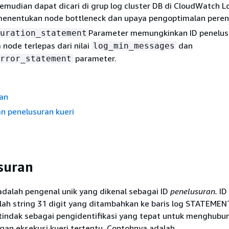
 kemudian dapat dicari di grup log cluster DB di CloudWatch L
nentukan node bottleneck dan upaya pengoptimalan peren
Parameter memungkinkan ID penelus
uration_statement
node terlepas dari nilai
dan
log_min_messages
parameter.
rror_statement
ran
 penelusuran kueri
suran
ni adalah pengenal unik yang dikenal sebagai ID
penelusuran.
ID
lah string 31 digit yang ditambahkan ke baris log STATEMEN
tindak sebagai pengidentifikasi yang tepat untuk menghubu
gan eksekusi kueri tertentu. Contohnya adalah