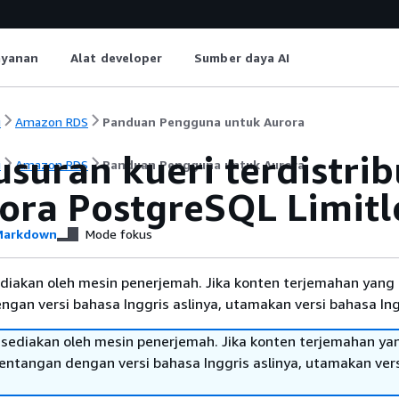
ayanan
Alat developer
Sumber daya AI
i
Amazon RDS
Panduan Pengguna untuk Aurora
suran kueri terdistrib
i
Amazon RDS
Panduan Pengguna untuk Aurora
rora PostgreSQL Limitl
arkdown
Mode fokus
diakan oleh mesin penerjemah. Jika konten terjemahan yang 
gan versi bahasa Inggris aslinya, utamakan versi bahasa Ing
sediakan oleh mesin penerjemah. Jika konten terjemahan ya
tentangan dengan versi bahasa Inggris aslinya, utamakan ver