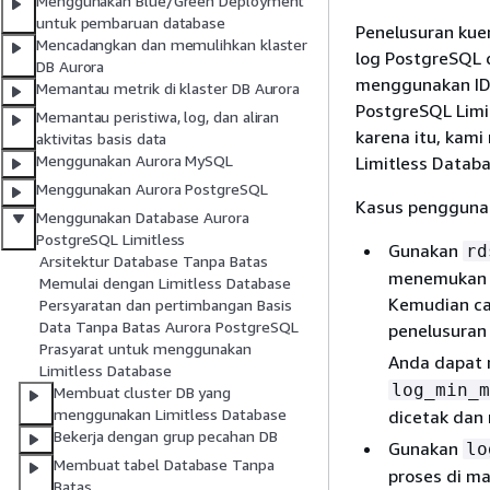
Menggunakan Blue/Green Deployment
untuk pembaruan database
Penelusuran kuer
Mencadangkan dan memulihkan klaster
log PostgreSQL 
DB Aurora
menggunakan ID 
Memantau metrik di klaster DB Aurora
PostgreSQL Limit
Memantau peristiwa, log, dan aliran
karena itu, kam
aktivitas basis data
Menggunakan Aurora MySQL
Limitless Databa
Menggunakan Aurora PostgreSQL
Kasus penggunaa
Menggunakan Database Aurora
PostgreSQL Limitless
Gunakan
rd
Arsitektur Database Tanpa Batas
menemukan ID
Memulai dengan Limitless Database
Kemudian ca
Persyaratan dan pertimbangan Basis
Data Tanpa Batas Aurora PostgreSQL
penelusuran
Prasyarat untuk menggunakan
Anda dapat
Limitless Database
log_min_m
Membuat cluster DB yang
menggunakan Limitless Database
dicetak dan 
Bekerja dengan grup pecahan DB
Gunakan
lo
Membuat tabel Database Tanpa
proses di m
Batas