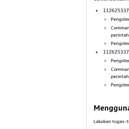
112625337
Pengiden
Command
perintah
Pengiden
112625337
Pengiden
Command
perintah
Pengiden
Mengguna
Lakukan tugas-t