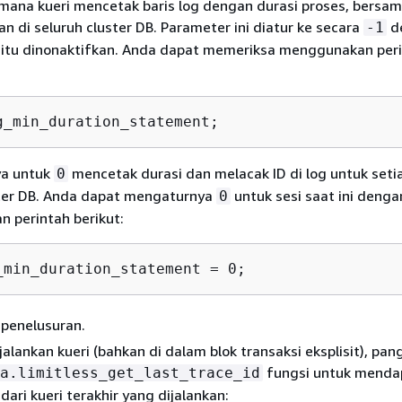
mana kueri mencetak baris log dengan durasi proses, bersa
an di seluruh cluster DB. Parameter ini diatur ke secara
de
-1
i itu dinonaktifkan. Anda dapat memeriksa menggunakan per
g_min_duration_statement;
a untuk
mencetak durasi dan melacak ID di log untuk setia
0
ster DB. Anda dapat mengaturnya
untuk sesi saat ini denga
0
 perintah berikut:
_min_duration_statement = 0;
 penelusuran.
alankan kueri (bahkan di dalam blok transaksi eksplisit), pang
fungsi untuk menda
a.limitless_get_last_trace_id
dari kueri terakhir yang dijalankan: