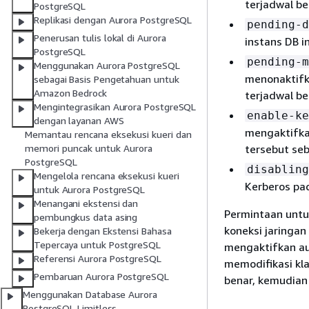
terjadwal be
PostgreSQL
Replikasi dengan Aurora PostgreSQL
pending-d
Penerusan tulis lokal di Aurora
instans DB i
PostgreSQL
pending-m
Menggunakan Aurora PostgreSQL
menonaktifk
sebagai Basis Pengetahuan untuk
Amazon Bedrock
terjadwal be
Mengintegrasikan Aurora PostgreSQL
enable-ke
dengan layanan AWS
mengaktifkan
Memantau rencana eksekusi kueri dan
tersebut seb
memori puncak untuk Aurora
PostgreSQL
disabling
Mengelola rencana eksekusi kueri
Kerberos pad
untuk Aurora PostgreSQL
Menangani ekstensi dan
Permintaan untu
pembungkus data asing
koneksi jaringan
Bekerja dengan Ekstensi Bahasa
Tepercaya untuk PostgreSQL
mengaktifkan au
Referensi Aurora PostgreSQL
memodifikasi
kl
Pembaruan Aurora PostgreSQL
benar, kemudia
Menggunakan Database Aurora
PostgreSQL Limitless