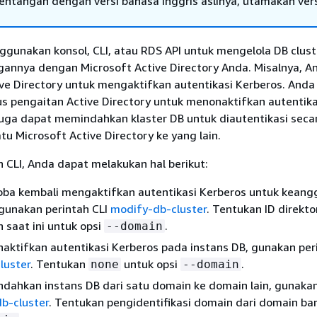
tentangan dengan versi bahasa Inggris aslinya, utamakan ver
gunakan konsol, CLI, atau RDS API untuk mengelola
DB clust
annya dengan Microsoft Active Directory Anda. Misalnya, A
ve Directory untuk mengaktifkan autentikasi Kerberos. Anda
 pengaitan Active Directory untuk menonaktifkan autentika
 juga dapat memindahkan
klaster
DB untuk diautentikasi seca
atu Microsoft Active Directory ke yang lain.
 CLI, Anda dapat melakukan hal berikut:
ba kembali mengaktifkan autentikasi Kerberos untuk keang
 gunakan perintah CLI
modify-db-cluster
. Tentukan ID direkto
saat ini untuk opsi
.
--domain
ktifkan autentikasi Kerberos pada instans DB, gunakan per
luster
. Tentukan
untuk opsi
.
none
--domain
dahkan instans DB dari satu domain ke domain lain, gunakan
b-cluster
. Tentukan pengidentifikasi domain dari domain ba