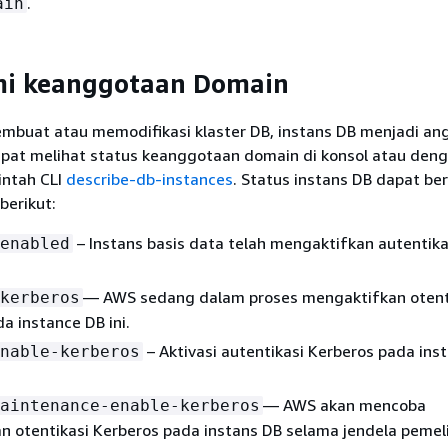
.
ain
 keanggotaan Domain
embuat atau memodifikasi
klaster
DB,
instans DB menjadi an
pat melihat status keanggotaan domain di konsol atau den
intah CLI
describe-db-instances
. Status instans DB dapat be
berikut:
– Instans basis data telah mengaktifkan autentika
enabled
— AWS sedang dalam proses mengaktifkan otent
kerberos
a instance DB ini.
– Aktivasi autentikasi Kerberos pada inst
nable-kerberos
— AWS akan mencoba
aintenance-enable-kerberos
n otentikasi Kerberos pada instans DB selama jendela pemel