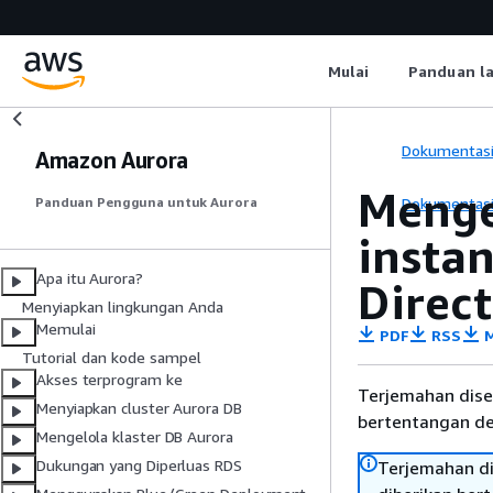
Mulai
Panduan l
Dokumentas
Amazon Aurora
Menge
Dokumentas
Panduan Pengguna untuk Aurora
insta
Apa itu Aurora?
Direc
Menyiapkan lingkungan Anda
Memulai
PDF
RSS
M
Tutorial dan kode sampel
Akses terprogram ke
Terjemahan dise
Menyiapkan cluster Aurora DB
bertentangan den
Mengelola klaster DB Aurora
Dukungan yang Diperluas RDS
Terjemahan di