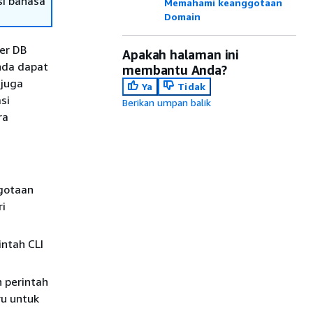
si bahasa
Memahami keanggotaan
Domain
er DB
Apakah halaman ini
nda dapat
membantu Anda?
 juga
Ya
Tidak
si
Berikan umpan balik
ra
gotaan
ri
intah CLI
 perintah
ru untuk