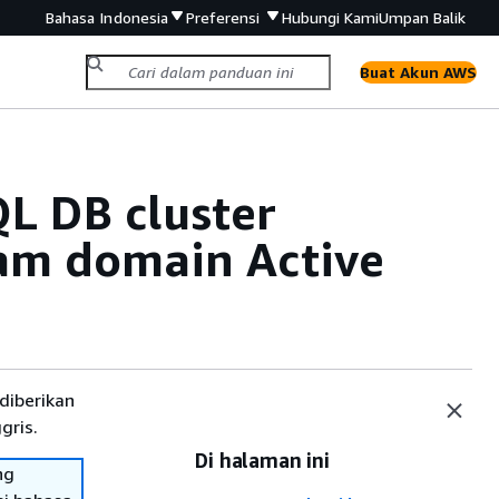
Bahasa Indonesia
Preferensi
Hubungi Kami
Umpan Balik
Buat Akun AWS
L DB cluster
am domain Active
diberikan
gris.
Di halaman ini
ng