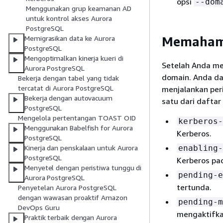
opsi
--dom
Menggunakan grup keamanan AD
untuk kontrol akses Aurora
PostgreSQL
Memahami
Memigrasikan data ke Aurora
PostgreSQL
Mengoptimalkan kinerja kueri di
Setelah Anda m
Aurora PostgreSQL
domain. Anda da
Bekerja dengan tabel yang tidak
tercatat di Aurora PostgreSQL
menjalankan per
Bekerja dengan autovacuum
satu dari daftar 
PostgreSQL
Mengelola pertentangan TOAST OID
kerberos-
Menggunakan Babelfish for Aurora
Kerberos.
PostgreSQL
enabling-
Kinerja dan penskalaan untuk Aurora
PostgreSQL
Kerberos pad
Menyetel dengan peristiwa tunggu di
pending-e
Aurora PostgreSQL
tertunda.
Penyetelan Aurora PostgreSQL
dengan wawasan proaktif Amazon
pending-m
DevOps Guru
mengaktifka
Praktik terbaik dengan Aurora