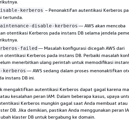
rikutnya.
– Penonaktifan autentikasi Kerberos p
isable-kerberos
ni tertunda.
— AWS akan mencoba
aintenance-disable-kerberos
an otentikasi Kerberos pada instans DB selama jendela peme
rikutnya.
— Masalah konfigurasi dicegah AWS dari
rberos-failed
 otentikasi Kerberos pada instans DB. Perbaiki masalah konf
elum menerbitkan ulang perintah untuk memodifikasi instan
— AWS sedang dalam proses menonaktifkan ote
-kerberos
a instans DB ini.
k mengaktifkan autentikasi Kerberos dapat gagal karena ma
 atau kesalahan peran IAM. Dalam beberapa kasus, upaya unt
tentikasi Kerberos mungkin gagal saat Anda membuat atau
aster
DB. Jika demikian, pastikan Anda menggunakan peran I
n ubah
klaster
DB untuk bergabung ke domain.