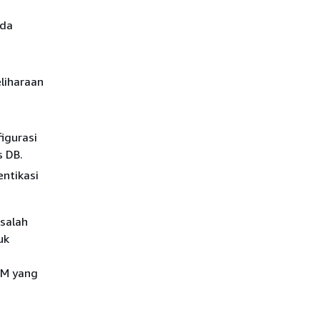
ada
liharaan
igurasi
s DB.
ntikasi
salah
uk
AM yang