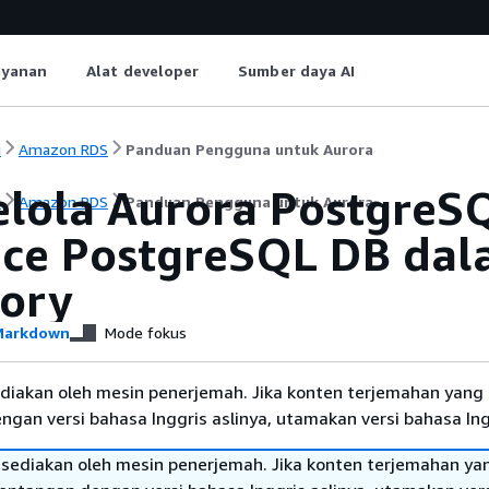
ayanan
Alat developer
Sumber daya AI
i
Amazon RDS
Panduan Pengguna untuk Aurora
lola
Aurora PostgreSQ
i
Amazon RDS
Panduan Pengguna untuk Aurora
nce PostgreSQL DB
dal
tory
arkdown
Mode fokus
diakan oleh mesin penerjemah. Jika konten terjemahan yang 
gan versi bahasa Inggris aslinya, utamakan versi bahasa Ing
sediakan oleh mesin penerjemah. Jika konten terjemahan ya