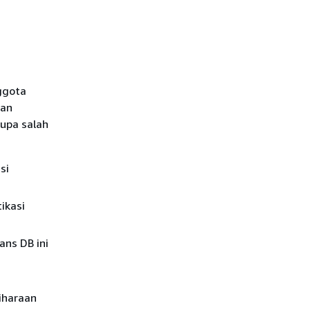
ggota
gan
rupa salah
si
ikasi
ans DB ini
iharaan