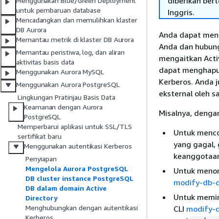
diberikan ber
Menggunakan Blue/Green Deployment
untuk pembaruan database
Inggris.
Mencadangkan dan memulihkan klaster
DB Aurora
Anda dapat meng
Memantau metrik di klaster DB Aurora
Anda dan hubung
Memantau peristiwa, log, dan aliran
mengaitkan Acti
aktivitas basis data
dapat menghapus
Menggunakan Aurora MySQL
Kerberos. Anda
Menggunakan Aurora PostgreSQL
eksternal oleh s
Lingkungan Pratinjau Basis Data
Keamanan dengan Aurora
Misalnya, dengan
PostgreSQL
Memperbarui aplikasi untuk SSL/TLS
Untuk menco
sertifikat baru
yang gagal,
Menggunakan autentikasi Kerberos
keanggotaan 
Penyiapan
Mengelola Aurora PostgreSQL
Untuk menona
DB cluster instance PostgreSQL
modify-db-c
DB dalam domain Active
Untuk memin
Directory
Menghubungkan dengan autentikasi
CLI
modify-d
Kerberos