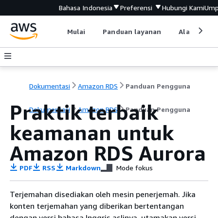
Bahasa Indonesia
Preferensi
Hubungi Kami
Ump
Mulai
Panduan layanan
Alat devel
Dokumentasi
Amazon RDS
Panduan Pengguna
Praktik terbaik
Dokumentasi
Amazon RDS
Panduan Pengguna
keamanan untuk
Amazon RDS
Aurora
PDF
RSS
Markdown
Mode fokus
Terjemahan disediakan oleh mesin penerjemah. Jika
konten terjemahan yang diberikan bertentangan
dengan versi bahasa Inggris aslinya, utamakan versi