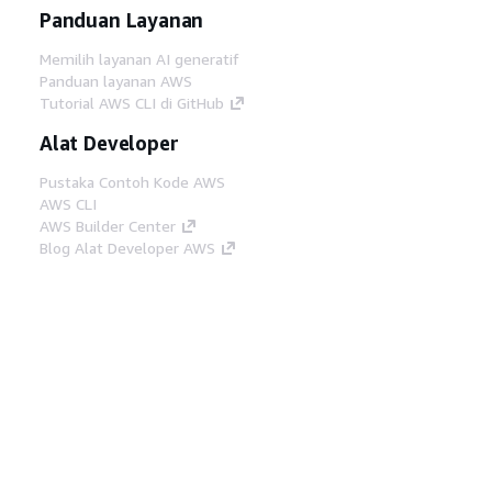
Panduan Layanan
Memilih layanan AI generatif
Panduan layanan AWS
Tutorial AWS CLI di GitHub
Alat Developer
Pustaka Contoh Kode AWS
AWS CLI
AWS Builder Center
Blog Alat Developer AWS
Tautan Bermanfaat
Unduh server MCP Dokumentasi AWS
Masuk ke Konsol AWS
AWS re:Post
Privasi
Syarat situs
Preferensi cookie
©
2026, Amazon Web Services, Inc. atau afiliasinya.
Semua hak dilindungi undang-undang.