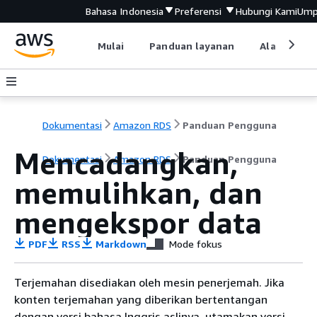
Bahasa Indonesia
Preferensi
Hubungi Kami
Ump
Mulai
Panduan layanan
Alat devel
Dokumentasi
Amazon RDS
Panduan Pengguna
Mencadangkan,
Dokumentasi
Amazon RDS
Panduan Pengguna
memulihkan, dan
mengekspor data
PDF
RSS
Markdown
Mode fokus
Terjemahan disediakan oleh mesin penerjemah. Jika
konten terjemahan yang diberikan bertentangan
dengan versi bahasa Inggris aslinya, utamakan versi