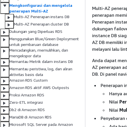
Mengkonfigurasi dan mengelola
Multi-AZ penerap
penerapan Multi-AZ
penerapan memili
Multi-AZ Penerapan instans DB
Penerapan insta
Multi-AZ Penerapan cluster DB
dukungan failove
Dukungan yang Diperluas RDS
instance DB siag
Menggunakan Blue/Green Deployment
AZ DB memiliki 
untuk pembaruan database
melayani lalu lin
Mencadangkan, memulihkan, dan
mengekspor data
Anda dapat men
Memantau Metrik dalam instans DB
AZ penerapan ad
Memantau peristiwa, log, dan aliran
DB. Di panel navi
aktivitas basis data
Amazon RDS Custom
Penerapan in
Amazon RDS aktif AWS Outposts
Hanya ad
Proksi Amazon RDS
Nilai
Per
Zero-ETL integrasi
Nilai
Mul
Db2 di Amazon RDS
MariaDB di Amazon RDS
Penyebaran c
Microsoft SQL Server pada Amazon
Ada bari