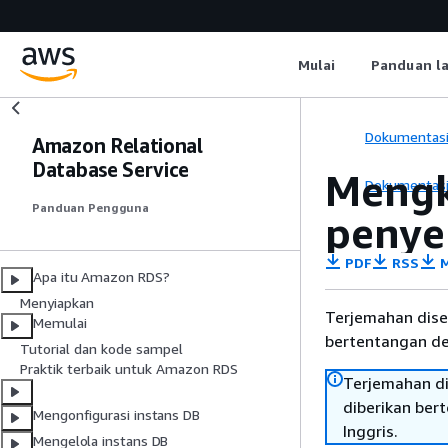
Mulai
Panduan l
Dokumentas
Amazon Relational
Database Service
Mengk
Dokumentas
Panduan Pengguna
penye
PDF
RSS
M
Apa itu Amazon RDS?
Menyiapkan
Terjemahan dise
Memulai
bertentangan den
Tutorial dan kode sampel
Praktik terbaik untuk Amazon RDS
Terjemahan di
diberikan ber
Mengonfigurasi instans DB
Inggris.
Mengelola instans DB