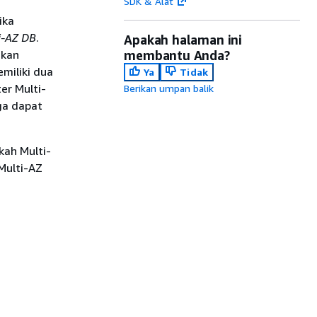
SDK & Alat
ika
i-AZ DB
.
Apakah halaman ini
akan
membantu Anda?
emiliki dua
Ya
Tidak
er Multi-
Berikan umpan balik
ga dapat
ah Multi-
Multi-AZ