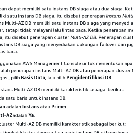
an dapat memiliki satu instans DB siaga atau dua siaga. Ket
ki satu instans DB siaga, itu disebut penerapan
instans Mult
ns Multi-AZ DB memiliki satu instans DB siaga yang menyedi
r, tetapi tidak melayani lalu lintas baca. Ketika penerapan m
a, itu disebut penerapan cluster
Multi-AZ DB
. Penerapan clust
instans DB siaga yang menyediakan dukungan failover dan ju
tas baca.
ggunakan AWS Management Console untuk menentukan apak
alah penerapan instans Multi-AZ DB atau penerapan cluster 
gasi, pilih
Basis Data
, lalu pilih
Pengidentifikasi DB
.
stans Multi-AZ DB memiliki karakteristik sebagai berikut:
a satu baris untuk instans DB.
an
adalah
Instans
atau
Primer
.
ti-AZ
adalah
Ya
.
luster Multi-AZ DB memiliki karakteristik sebagai berikut:
s tingkat klaster dengan tiga baris instans DB di bawahnya.