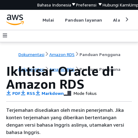
Bahasa Indonesia
Preferensi
Hubungi Kami
Ump
Mulai
Panduan layanan
Alat devel
Dokumentasi
Amazon RDS
Panduan Pengguna
Ikhtisar Oracle di
Dokumentasi
Amazon RDS
Panduan Pengguna
Amazon RDS
PDF
RSS
Markdown
Mode fokus
Terjemahan disediakan oleh mesin penerjemah. Jika
konten terjemahan yang diberikan bertentangan
dengan versi bahasa Inggris aslinya, utamakan versi
bahasa Inggris.