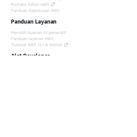
Pustaka Solusi AWS
Panduan Keputusan AWS
Panduan Layanan
Memilih layanan AI generatif
Panduan layanan AWS
Tutorial AWS CLI di GitHub
Alat Developer
Pustaka Contoh Kode AWS
AWS CLI
AWS Builder Center
Blog Alat Developer AWS
Tautan Bermanfaat
Unduh server MCP Dokumentasi AWS
Masuk ke Konsol AWS
AWS re:Post
Privasi
Syarat situs
Preferensi cookie
©