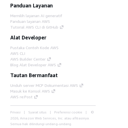
Panduan Layanan
Memilih layanan AI generatif
Panduan layanan AWS
Tutorial AWS CLI di GitHub
Alat Developer
Pustaka Contoh Kode AWS
AWS CLI
AWS Builder Center
Blog Alat Developer AWS
Tautan Bermanfaat
Unduh server MCP Dokumentasi AWS
Masuk ke Konsol AWS
AWS re:Post
Privasi
Syarat situs
Preferensi cookie
©
2026, Amazon Web Services, Inc. atau afiliasinya.
Semua hak dilindungi undang-undang.