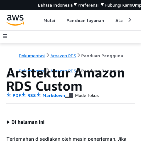
Bahasa Indonesia
Preferensi
Hubungi Kami
Ump
Mulai
Panduan layanan
Alat devel
Dokumentasi
Amazon RDS
Panduan Pengguna
Arsitektur Amazon
Dokumentasi
Amazon RDS
Panduan Pengguna
RDS Custom
PDF
RSS
Markdown
Mode fokus
Di halaman ini
Terjemahan disediakan oleh mesin penerjemah. Jika