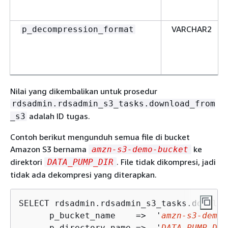
VARCHAR2
p_decompression_format
Nilai yang dikembalikan untuk prosedur
rdsadmin.rdsadmin_s3_tasks.download_from
adalah ID tugas.
_s3
Contoh berikut mengunduh semua file di bucket
Amazon S3 bernama
ke
amzn-s3-demo-bucket
direktori
. File tidak dikompresi, jadi
DATA_PUMP_DIR
tidak ada dekompresi yang diterapkan.
SELECT rdsadmin.rdsadmin_s3_tasks.downloa
      p_bucket_name    =>  '
amzn-s3-demo-
      p_directory_name =>  '
DATA_PUMP_DIR