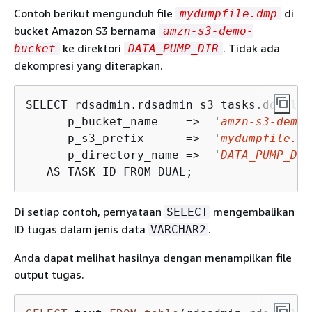
Contoh berikut mengunduh file
di
mydumpfile.dmp
bucket Amazon S3 bernama
amzn-s3-demo-
ke direktori
. Tidak ada
bucket
DATA_PUMP_DIR
dekompresi yang diterapkan.
SELECT rdsadmin.rdsadmin_s3_tasks.downloa
      p_bucket_name    =>  '
amzn-s3-demo-
      p_s3_prefix      =>  '
mydumpfile.dm
      p_directory_name =>  '
DATA_PUMP_DIR
   AS TASK_ID FROM DUAL;
Di setiap contoh, pernyataan
mengembalikan
SELECT
ID tugas dalam jenis data
.
VARCHAR2
Anda dapat melihat hasilnya dengan menampilkan file
output tugas.