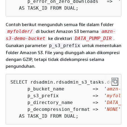
      p_error_on_zero_downloads   =>  '
TR
   AS TASK_ID FROM DUAL;
Contoh berikut mengunduh semua file dalam folder
di bucket Amazon S3 bernama
myfolder/
amzn-
ke direktori
.
s3-demo-bucket
DATA_PUMP_DIR
Gunakan parameter
untuk menentukan
p_s3_prefix
folder Amazon S3. File yang diunggah akan dikompresi
dengan GZIP, tetapi tidak didekompresi selama
pengunduhan.
SELECT rdsadmin.rdsadmin_s3_tasks.downloa
      p_bucket_name          =>  '
amzn-s3
      p_s3_prefix            =>  '
myfolde
      p_directory_name       =>  '
DATA_PU
      p_decompression_format =>  '
NONE
')

   AS TASK_ID FROM DUAL;