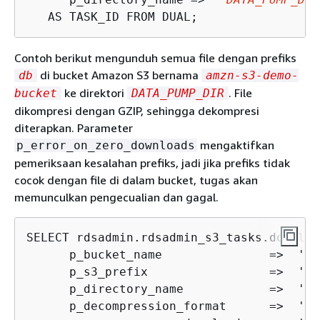
   AS TASK_ID FROM DUAL;
Contoh berikut mengunduh semua file dengan prefiks
di bucket Amazon S3 bernama
db
amzn-s3-demo-
ke direktori
. File
bucket
DATA_PUMP_DIR
dikompresi dengan GZIP, sehingga dekompresi
diterapkan. Parameter
mengaktifkan
p_error_on_zero_downloads
pemeriksaan kesalahan prefiks, jadi jika prefiks tidak
cocok dengan file di dalam bucket, tugas akan
memunculkan pengecualian dan gagal.
SELECT rdsadmin.rdsadmin_s3_tasks.downloa
      p_bucket_name               =>  '
am
      p_s3_prefix                 =>  '
db
      p_directory_name            =>  '
DA
      p_decompression_format      =>  '
GZ