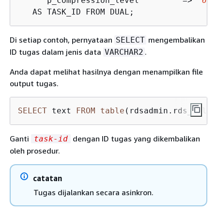
      p_compression_level         =>  
6
) 

   AS TASK_ID FROM DUAL;
Di setiap contoh, pernyataan
mengembalikan
SELECT
ID tugas dalam jenis data
.
VARCHAR2
Anda dapat melihat hasilnya dengan menampilkan file
output tugas.
SELECT
 text 
FROM
table
(rdsadmin.rds_file_
Ganti
dengan ID tugas yang dikembalikan
task-id
oleh prosedur.
catatan
Tugas dijalankan secara asinkron.