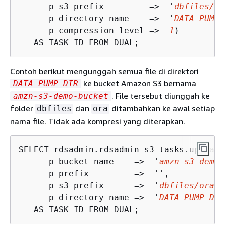
      p_s3_prefix         =>  '
dbfiles/
',
      p_directory_name    =>  '
DATA_PUMP_
      p_compression_level =>  
1
) 

   AS TASK_ID FROM DUAL;        
Contoh berikut mengunggah semua file di direktori
ke bucket Amazon S3 bernama
DATA_PUMP_DIR
. File tersebut diunggah ke
amzn-s3-demo-bucket
folder
dan
ditambahkan ke awal setiap
dbfiles
ora
nama file. Tidak ada kompresi yang diterapkan.
SELECT rdsadmin.rdsadmin_s3_tasks.upload_
      p_bucket_name    =>  '
amzn-s3-demo-
      p_prefix         =>  '', 

      p_s3_prefix      =>  '
dbfiles/ora
',
      p_directory_name =>  '
DATA_PUMP_DIR
   AS TASK_ID FROM DUAL;