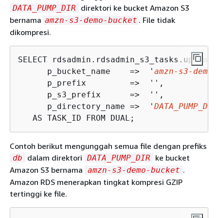
direktori ke bucket Amazon S3
DATA_PUMP_DIR
bernama
. File tidak
amzn-s3-demo-bucket
dikompresi.
SELECT rdsadmin.rdsadmin_s3_tasks.upload_
      p_bucket_name    =>  '
amzn-s3-demo-
      p_prefix         =>  '', 

      p_s3_prefix      =>  '', 

      p_directory_name =>  '
DATA_PUMP_DIR
   AS TASK_ID FROM DUAL;
Contoh berikut mengunggah semua file dengan prefiks
dalam direktori
ke bucket
db
DATA_PUMP_DIR
Amazon S3 bernama
.
amzn-s3-demo-bucket
Amazon RDS menerapkan tingkat kompresi GZIP
tertinggi ke file.