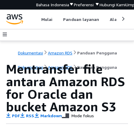
Bahasa Indonesia
Preferensi
Hubungi Kami
Ump
Mulai
Panduan layanan
Alat devel
Dokumentasi
Amazon RDS
Panduan Pengguna
Mentransfer file
Dokumentasi
Amazon RDS
Panduan Pengguna
antara Amazon RDS
for Oracle dan
bucket Amazon S3
PDF
RSS
Markdown
Mode fokus