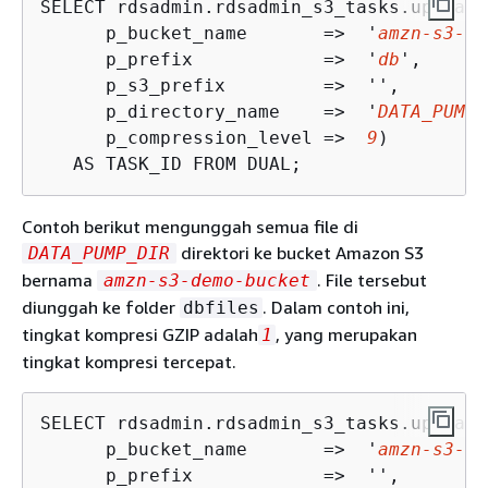
SELECT rdsadmin.rdsadmin_s3_tasks.upload_
      p_bucket_name       =>  '
amzn-s3-de
      p_prefix            =>  '
db
', 

      p_s3_prefix         =>  '', 

      p_directory_name    =>  '
DATA_PUMP_
      p_compression_level =>  
9
) 

   AS TASK_ID FROM DUAL;
Contoh berikut mengunggah semua file di
direktori ke bucket Amazon S3
DATA_PUMP_DIR
bernama
. File tersebut
amzn-s3-demo-bucket
diunggah ke folder
. Dalam contoh ini,
dbfiles
tingkat kompresi GZIP adalah
, yang merupakan
1
tingkat kompresi tercepat.
SELECT rdsadmin.rdsadmin_s3_tasks.upload_
      p_bucket_name       =>  '
amzn-s3-de
      p_prefix            =>  '', 
