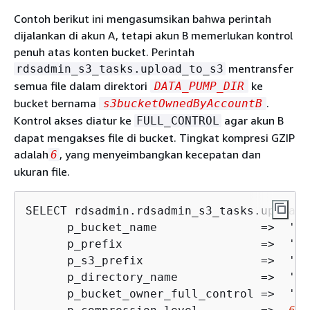
Contoh berikut ini mengasumsikan bahwa perintah
dijalankan di akun A, tetapi akun B memerlukan kontrol
penuh atas konten bucket. Perintah
mentransfer
rdsadmin_s3_tasks.upload_to_s3
semua file dalam direktori
ke
DATA_PUMP_DIR
bucket bernama
.
s3bucketOwnedByAccountB
Kontrol akses diatur ke
agar akun B
FULL_CONTROL
dapat mengakses file di bucket. Tingkat kompresi GZIP
adalah
, yang menyeimbangkan kecepatan dan
6
ukuran file.
SELECT rdsadmin.rdsadmin_s3_tasks.upload_
      p_bucket_name               =>  '
s3
      p_prefix                    =>  '', 
      p_s3_prefix                 =>  '', 
      p_directory_name            =>  '
DA
      p_bucket_owner_full_control =>  'FU