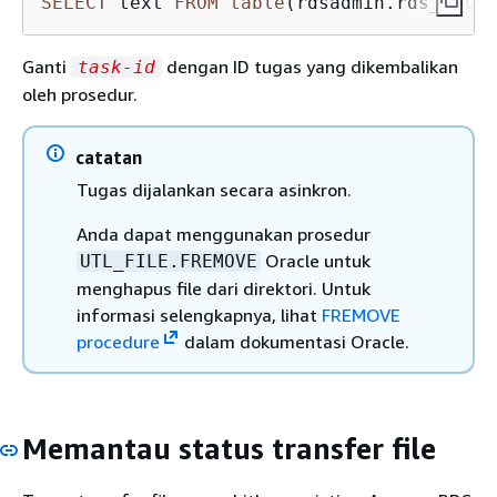
SELECT
 text 
FROM
table
(rdsadmin.rds_file_
Ganti
dengan ID tugas yang dikembalikan
task-id
oleh prosedur.
catatan
Tugas dijalankan secara asinkron.
Anda dapat menggunakan prosedur
Oracle untuk
UTL_FILE.FREMOVE
menghapus file dari direktori. Untuk
informasi selengkapnya, lihat
FREMOVE
procedure
dalam dokumentasi Oracle.
Memantau status transfer file