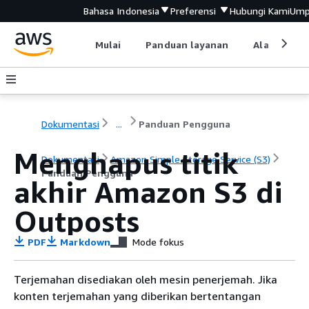
Bahasa Indonesia
Preferensi
Hubungi Kami
Ump
Mulai
Panduan layanan
Alat devel
Dokumentasi
...
Panduan Pengguna
Menghapus titik
Dokumentasi
Amazon Simple Storage Service (S3)
Panduan Pengguna
akhir Amazon S3 di
Outposts
PDF
Markdown
Mode fokus
Terjemahan disediakan oleh mesin penerjemah. Jika
konten terjemahan yang diberikan bertentangan