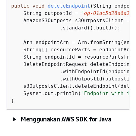
public
void
deleteEndpoint
(String endpoin
    String outpostId = 
"
op-01ac5d28a6a232
    AmazonS3Outposts s3OutpostsClient = A
                .standard().build();

    Arn endpointArn = Arn.fromString(endp
    String[] resourceParts = endpointArn.
    String endpointId = resourceParts[res
    DeleteEndpointRequest deleteEndpointR
                .withEndpointId(endpointId
                .withOutpostId(outpostId);
    s3OutpostsClient.deleteEndpoint(delet
    System.out.println(
"Endpoint with id 
}
Menggunakan AWS SDK for Java