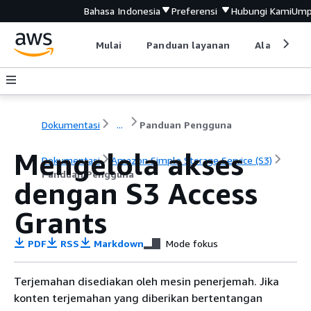
Bahasa Indonesia
Preferensi
Hubungi Kami
Ump
Mulai
Panduan layanan
Alat devel
Dokumentasi
...
Panduan Pengguna
Mengelola akses
Dokumentasi
Amazon Simple Storage Service (S3)
Panduan Pengguna
dengan S3 Access
Grants
PDF
RSS
Markdown
Mode fokus
Terjemahan disediakan oleh mesin penerjemah. Jika
konten terjemahan yang diberikan bertentangan