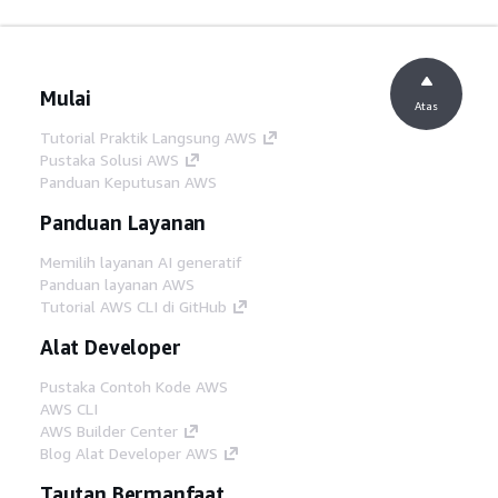
Mulai
Atas
Tutorial Praktik Langsung AWS
Pustaka Solusi AWS
Panduan Keputusan AWS
Panduan Layanan
Memilih layanan AI generatif
Panduan layanan AWS
Tutorial AWS CLI di GitHub
Alat Developer
Pustaka Contoh Kode AWS
AWS CLI
AWS Builder Center
Blog Alat Developer AWS
Tautan Bermanfaat