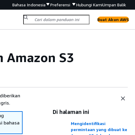
Bahasa Indonesia
Preferensi
Hubungi Kami
Umpan Balik
Buat Akun AWS
an Amazon S3
diberikan
gris.
Di halaman ini
ng
si bahasa
Mengidentifikasi
permintaan yang dibuat ke