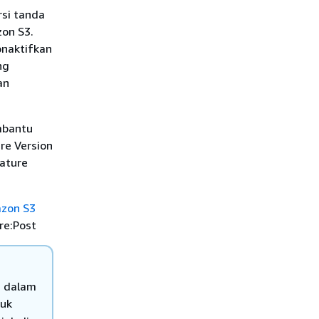
rsi tanda
on S3.
onaktifkan
ng
an
mbantu
re Version
ature
zon S3
re:Post
n dalam
uk