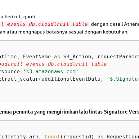
a berikut, ganti
dengan detail Athen
il_events_db.cloudtrail_table
n atau menghapus batasnya sesuai dengan kebutuhan.
ntTime, EventName 
as
 S3_Action, requestParame
oudtrail_events_db.cloudtrail_table
tsource
=
's3.amazonaws.com'
xtract_scalar(additionalEventData, 
'$.Signatu
emua peminta yang mengirimkan lalu lintas Signature Vers
ridentity.arn, 
Count
(requestid) 
as