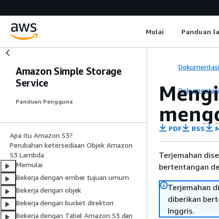
Mulai
Panduan l
Dokumentas
Amazon Simple Storage
Service
Mengi
Dokumentas
Panduan Pengguna
mengg
PDF
RSS
M
Apa itu Amazon S3?
Perubahan ketersediaan Objek Amazon
Terjemahan dise
S3 Lambda
Memulai
bertentangan den
Bekerja dengan ember tujuan umum
Terjemahan di
Bekerja dengan objek
diberikan ber
Bekerja dengan bucket direktori
Inggris.
Bekerja dengan Tabel Amazon S3 dan