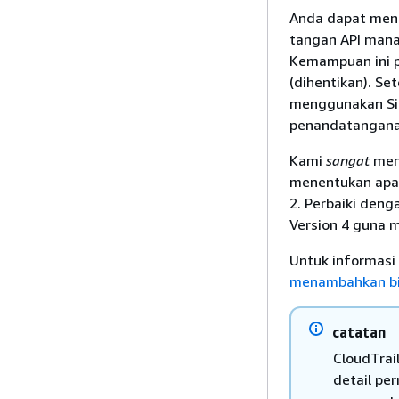
Anda dapat meng
tangan API mana
Kemampuan ini p
(dihentikan). Se
menggunakan Si
penandatangan
Kami
sangat
men
menentukan apak
2. Perbaiki den
Version 4 guna 
Untuk informasi 
menambahkan bid
catatan
CloudTrai
detail pe