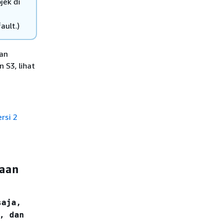
jek di
ault.)
aan
 S3, lihat
rsi 2
taan
saja,
,
dan