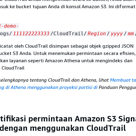
suk ke bucket tujuan Anda di konsol Amazon S3. Ini diformat
3-demo-
ogs/
111122223333
/CloudTrail/
Region
/
yyyy
/
mm
icatat oleh CloudTrail disimpan sebagai objek gzipped JSON
bucket S3 Anda. Untuk menemukan permintaan secara efisien
kan layanan seperti Amazon Athena untuk mengindeks dan
 CloudTrail
selengkapnya tentang CloudTrail dan Athena, lihat
Membuat ta
og di Athena menggunakan proyeksi partisi di
Panduan Penggu
ifikasi permintaan Amazon S3 Sign
2 dengan menggunakan CloudTrail