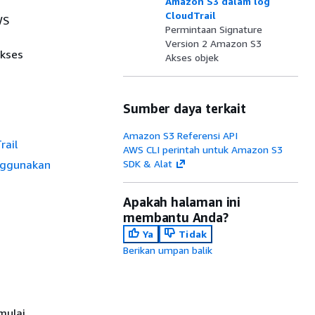
Amazon S3 dalam log
CloudTrail
WS
Permintaan Signature
Version 2 Amazon S3
akses
Akses objek
Sumber daya terkait
Amazon S3 Referensi API
rail
AWS CLI perintah untuk Amazon S3
nggunakan
SDK & Alat
Apakah halaman ini
membantu Anda?
Ya
Tidak
Berikan umpan balik
mulai