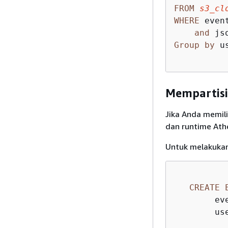
FROM
s3_cl
WHERE
 even
and
 js
Group
by
 u
Mempartisi
Jika Anda memil
dan runtime Ath
Untuk melakukann
CREATE
        ev
        us
           