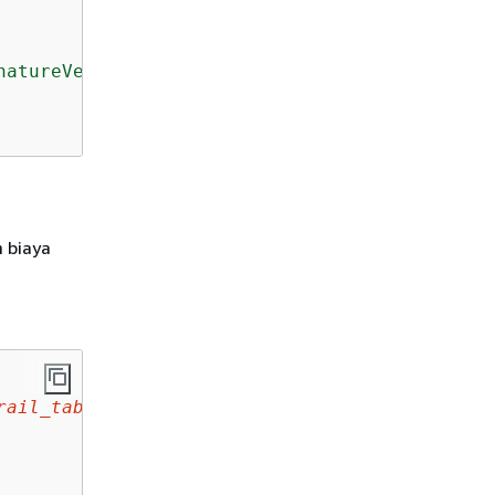
natureVersion'
)
=
'SigV2'
 biaya
rail_table
_partitioned(
