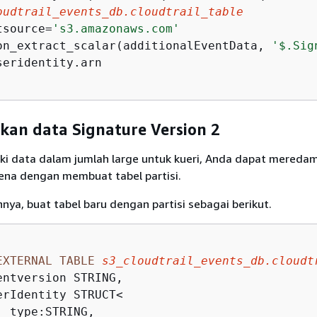
oudtrail_events_db.cloudtrail_table
tsource
=
's3.amazonaws.com'
on_extract_scalar(additionalEventData, 
'$.Sig
seridentity.arn

kan data Signature Version 2
iki data dalam jumlah large untuk kueri, Anda dapat meredam
ena dengan membuat tabel partisi.
ya, buat tabel baru dengan partisi sebagai berikut.
EXTERNAL
TABLE
s3_cloudtrail_events_db.cloudt
entversion STRING,

erIdentity STRUCT
<
 type:STRING,
