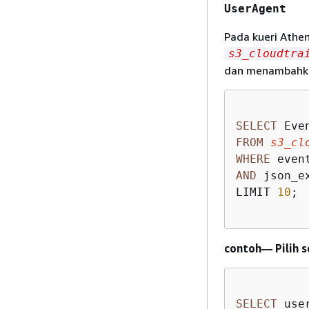
UserAgent
Pada kueri Athen
s3_cloudtra
dan menambahka
SELECT
 Eve
FROM
s3_cl
WHERE
 even
AND
 json_e
LIMIT 
10
;

contoh— Pilih s
SELECT
 use