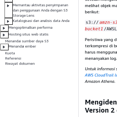
Memantau aktivitas penyimpanan
melihat objek ma
dan penggunaan Anda dengan S3
berikut:
Storage Lens
Katalogisasi dan analisis data Anda
s3://
amzn-s
Mengoptimalkan performa
bucket1
/AWSL
Hosting situs web statis
Peristiwa yang d
Menandai sumber daya S3
terkompresi di 
Menandai ember
harus mengguna
Kuota
menanyakan log.
Referensi
Riwayat dokumen
Untuk informasi 
AWS CloudTrail l
Amazon Athena.
Mengident
Version 