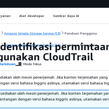
ayanan
Alat developer
Sumber daya AI
i
Amazon Simple Storage Service (S3)
Panduan Pengguna
dentifikasi perminta
i
Amazon Simple Storage Service (S3)
Panduan Pengguna
unakan CloudTrail
arkdown
Mode fokus
diakan oleh mesin penerjemah. Jika konten terjemahan yang 
gan versi bahasa Inggris aslinya, utamakan versi bahasa Ing
sediakan oleh mesin penerjemah. Jika konten terjemahan ya
tentangan dengan versi bahasa Inggris aslinya, utamakan ver