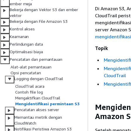
ember meja
Di Amazon S3, A
Bekerja dengan Vektor S3 dan ember
CloudTrail peris
vektor
Bekerja dengan File Amazon S3
mengidentifikas
Kontrol akses
server Amazon S3
mengidentifikas
Keamanan
Perlindungan data
Topik
Optimalisasi biaya
Pencatatan dan pemantauan
Mengidentif
Alat-alat pemantauan
Mengidentif
Opsi pencatatan
CloudTrail
Logging dengan CloudTrail
Mengidentif
CloudTrail acara
Contoh file log
Mengaktifkan CloudTrail
Mengidentifikasi permintaan S3
Mengident
Pencatatan akses server
Amazon S3
Memantau metrik dengan
CloudWatch
Notifikasi Peristiwa Amazon S3
Setelah mengatu