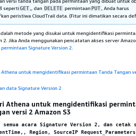
 versi tanda tangan pada permintaan yang dibuat untuk ob
 seperti
,, dan
permintaan
, Anda harus
GET
DELETE
PUT
an peristiwa CloudTrail data. (Fitur ini dimatikan secara def
adalah metode yang disukai untuk mengidentifikasi permint
on 2. Jika Anda menggunakan pencatatan akses server Amazon
 permintaan Signature Version 2
.
i Athena untuk mengidentifikasi permintaan Tanda Tangan ve
an data Signature Version 2
ri Athena untuk mengidentifikasi permin
an versi 2 Amazon S3
h semua acara Signature Version 2, dan cetak 
entTime
,, Region,
SourceIP
Request_Parameters