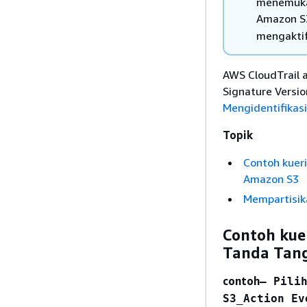
menemukan
Amazon S3
mengaktifk
AWS CloudTrail 
Signature Versi
Mengidentifikasi
Topik
Contoh kuer
Amazon S3
Mempartisik
Contoh kue
Tanda Tang
contoh
— Pili
S3_Action
Ev