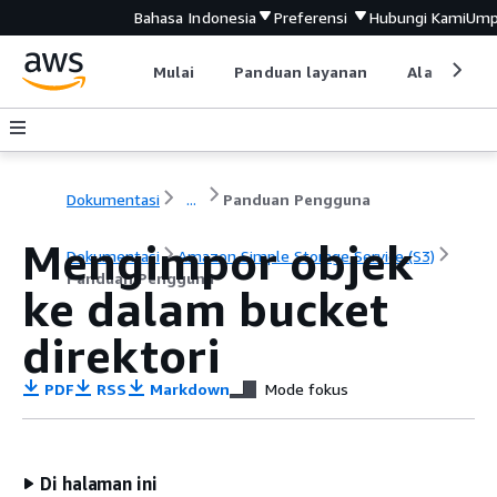
Bahasa Indonesia
Preferensi
Hubungi Kami
Ump
Mulai
Panduan layanan
Alat devel
Dokumentasi
...
Panduan Pengguna
Mengimpor objek
Dokumentasi
Amazon Simple Storage Service (S3)
Panduan Pengguna
ke dalam bucket
direktori
PDF
RSS
Markdown
Mode fokus
Di halaman ini