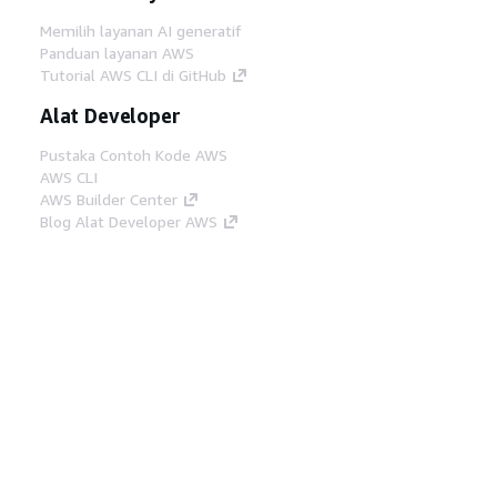
Memilih layanan AI generatif
Panduan layanan AWS
Tutorial AWS CLI di GitHub
Alat Developer
Pustaka Contoh Kode AWS
AWS CLI
AWS Builder Center
Blog Alat Developer AWS
Tautan Bermanfaat
Unduh server MCP Dokumentasi AWS
Masuk ke Konsol AWS
AWS re:Post
Privasi
Syarat situs
Preferensi cookie
©
2026, Amazon Web Services, Inc. atau afiliasinya.
Semua hak dilindungi undang-undang.
Bahasa Indonesia