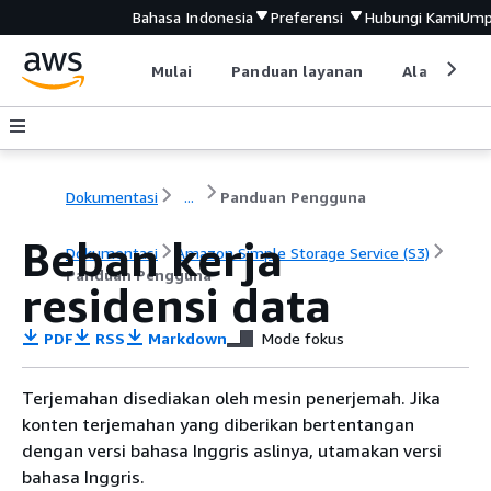
Bahasa Indonesia
Preferensi
Hubungi Kami
Ump
Mulai
Panduan layanan
Alat devel
Dokumentasi
...
Panduan Pengguna
Beban kerja
Dokumentasi
Amazon Simple Storage Service (S3)
Panduan Pengguna
residensi data
PDF
RSS
Markdown
Mode fokus
Terjemahan disediakan oleh mesin penerjemah. Jika
konten terjemahan yang diberikan bertentangan
dengan versi bahasa Inggris aslinya, utamakan versi
bahasa Inggris.