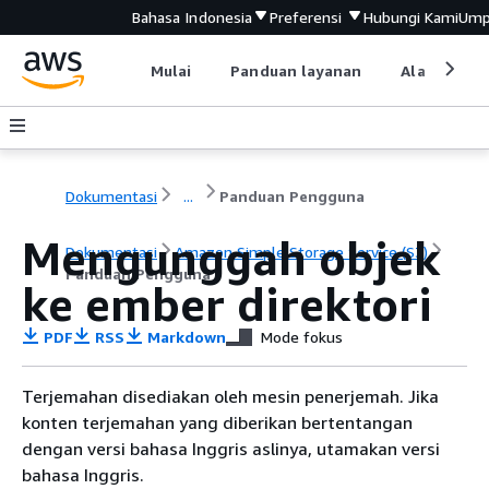
Bahasa Indonesia
Preferensi
Hubungi Kami
Ump
Mulai
Panduan layanan
Alat devel
Dokumentasi
...
Panduan Pengguna
Mengunggah objek
Dokumentasi
Amazon Simple Storage Service (S3)
Panduan Pengguna
ke ember direktori
PDF
RSS
Markdown
Mode fokus
Terjemahan disediakan oleh mesin penerjemah. Jika
konten terjemahan yang diberikan bertentangan
dengan versi bahasa Inggris aslinya, utamakan versi
bahasa Inggris.