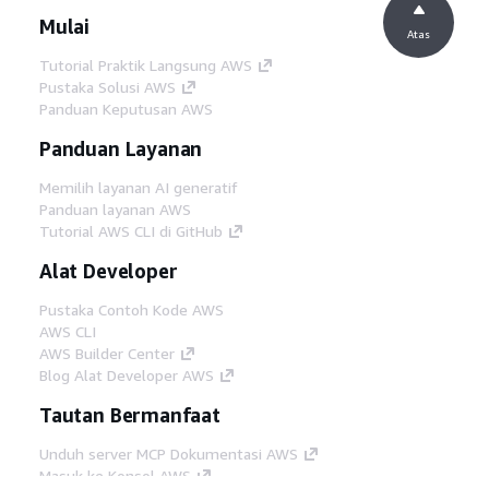
Mulai
Atas
Tutorial Praktik Langsung AWS
Pustaka Solusi AWS
Panduan Keputusan AWS
Panduan Layanan
Memilih layanan AI generatif
Panduan layanan AWS
Tutorial AWS CLI di GitHub
Alat Developer
Pustaka Contoh Kode AWS
AWS CLI
AWS Builder Center
Blog Alat Developer AWS
Tautan Bermanfaat
Unduh server MCP Dokumentasi AWS
Masuk ke Konsol AWS