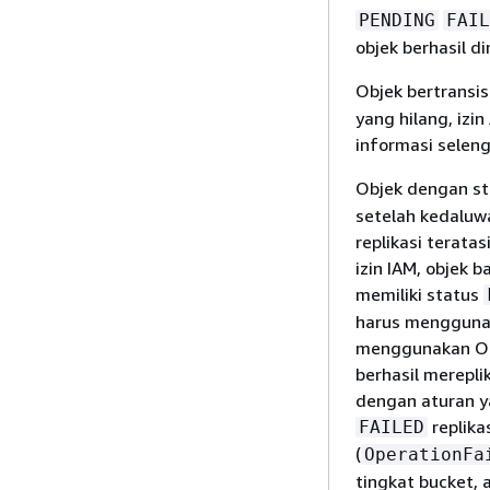
PENDING
FAIL
objek berhasil di
Objek bertransis
yang hilang, izi
informasi seleng
Objek dengan s
setelah kedaluwa
replikasi terata
izin IAM, objek 
memiliki status
harus menggunak
menggunakan Ope
berhasil merepli
dengan aturan ya
replik
FAILED
(
OperationFa
tingkat bucket,