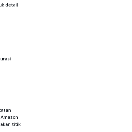
k detail
urasi
tatan
ir Amazon
akan titik