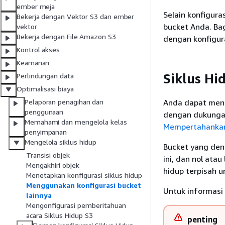
ember meja
Selain konfigura
Bekerja dengan Vektor S3 dan ember
bucket Anda. Bag
vektor
Bekerja dengan File Amazon S3
dengan konfigura
Kontrol akses
Keamanan
Siklus Hi
Perlindungan data
Optimalisasi biaya
Anda dapat mena
Pelaporan penagihan dan
penggunaan
dengan dukungan
Memahami dan mengelola kelas
Mempertahankan 
penyimpanan
Mengelola siklus hidup
Bucket yang den
Transisi objek
ini, dan nol ata
Mengakhiri objek
hidup terpisah u
Menetapkan konfigurasi siklus hidup
Menggunakan konfigurasi bucket
Untuk informasi 
lainnya
Mengonfigurasi pemberitahuan
acara Siklus Hidup S3
penting