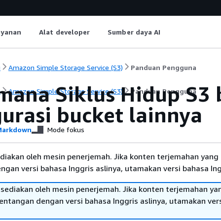
ayanan
Alat developer
Sumber daya AI
i
Amazon Simple Storage Service (S3)
Panduan Pengguna
mana Siklus Hidup S3 
i
Amazon Simple Storage Service (S3)
Panduan Pengguna
urasi bucket lainnya
arkdown
Mode fokus
diakan oleh mesin penerjemah. Jika konten terjemahan yang 
gan versi bahasa Inggris aslinya, utamakan versi bahasa Ing
sediakan oleh mesin penerjemah. Jika konten terjemahan ya
tentangan dengan versi bahasa Inggris aslinya, utamakan ver