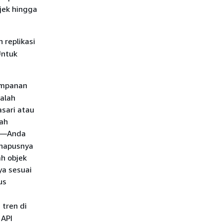
jek hingga
 replikasi
Untuk
impanan
salah
asari atau
dah
is—Anda
ghapusnya
h objek
ya sesuai
us
tren di
 API