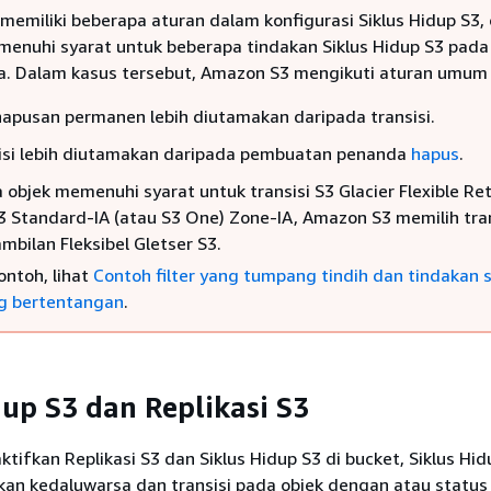
 memiliki beberapa aturan dalam konfigurasi Siklus Hidup S3, 
enuhi syarat untuk beberapa tindakan Siklus Hidup S3 pada 
. Dalam kasus tersebut, Amazon S3 mengikuti aturan umum i
apusan permanen lebih diutamakan daripada transisi.
isi lebih diutamakan daripada pembuatan penanda
hapus
.
 objek memenuhi syarat untuk transisi S3 Glacier Flexible Ret
3 Standard-IA (atau S3 One) Zone-IA, Amazon S3 memilih tran
mbilan Fleksibel Gletser S3.
ontoh, lihat
Contoh filter yang tumpang tindih dan tindakan s
g bertentangan
.
dup S3 dan Replikasi S3
tifkan Replikasi S3 dan Siklus Hidup S3 di bucket, Siklus Hid
an kedaluwarsa dan transisi pada objek dengan atau status r