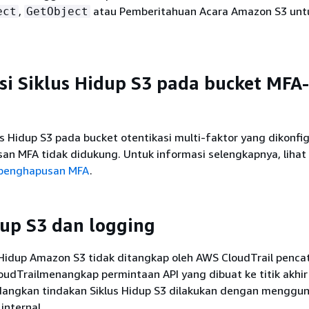
,
atau Pemberitahuan Acara Amazon S3 untu
ect
GetObject
si Siklus Hidup S3 pada bucket MFA-
us Hidup S3 pada bucket otentikasi multi-faktor yang dikonfig
an MFA tidak didukung. Untuk informasi selengkapnya, lihat
 penghapusan MFA
.
dup S3 dan logging
 Hidup Amazon S3 tidak ditangkap oleh AWS CloudTrail penca
loudTrailmenangkap permintaan API yang dibuat ke titik akh
edangkan tindakan Siklus Hidup S3 dilakukan dengan menggun
internal.