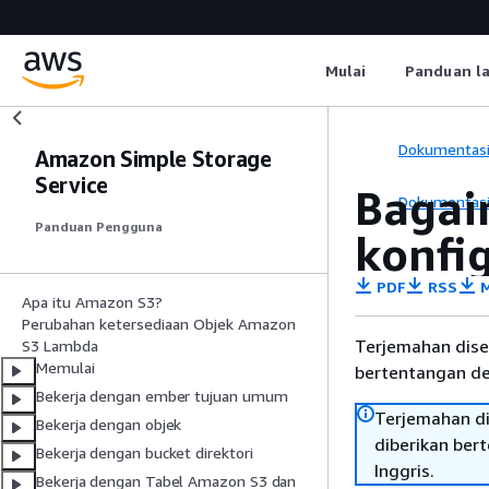
Mulai
Panduan l
Dokumentas
Amazon Simple Storage
Service
Bagai
Dokumentas
Panduan Pengguna
konfig
PDF
RSS
M
Apa itu Amazon S3?
Perubahan ketersediaan Objek Amazon
Terjemahan dise
S3 Lambda
Memulai
bertentangan den
Bekerja dengan ember tujuan umum
Terjemahan di
Bekerja dengan objek
diberikan ber
Bekerja dengan bucket direktori
Inggris.
Bekerja dengan Tabel Amazon S3 dan