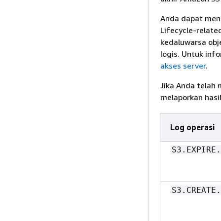
Anda dapat meng
Lifecycle-relate
kedaluwarsa ob
logis. Untuk inf
akses server
.
Jika Anda telah 
melaporkan hasil
Log operasi
S3.EXPIRE.
S3.CREATE.