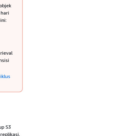
objek
hari
ni:
rieval
sisi
iklus
up S3
eplikasi.