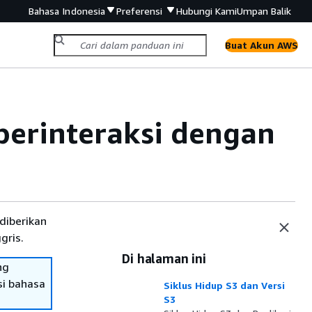
Bahasa Indonesia
Preferensi
Hubungi Kami
Umpan Balik
Buat Akun AWS
berinteraksi dengan
diberikan
gris.
Di halaman ini
ng
si bahasa
Siklus Hidup S3 dan Versi
S3