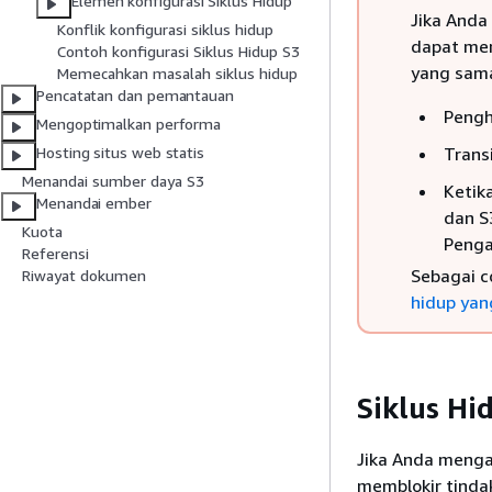
Elemen konfigurasi Siklus Hidup
Jika Anda
Konflik konfigurasi siklus hidup
dapat mem
Contoh konfigurasi Siklus Hidup S3
yang sama
Memecahkan masalah siklus hidup
Pencatatan dan pemantauan
Pengh
Mengoptimalkan performa
Trans
Hosting situs web statis
Menandai sumber daya S3
Ketika
Menandai ember
dan S
Kuota
Penga
Referensi
Sebagai c
Riwayat dokumen
hidup yan
Siklus Hi
Jika Anda mengak
memblokir tindak