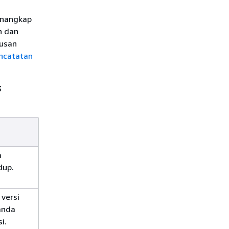
enangkap
n dan
usan
ncatatan
3
a
dup.
versi
anda
i.