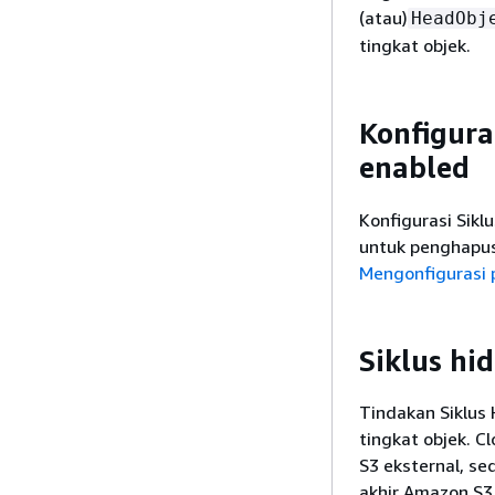
(atau)
HeadObj
tingkat objek.
Konfigura
enabled
Konfigurasi Sikl
untuk penghapus
Mengonfigurasi
Siklus hi
Tindakan Siklus
tingkat objek. C
S3 eksternal, s
akhir Amazon S3 