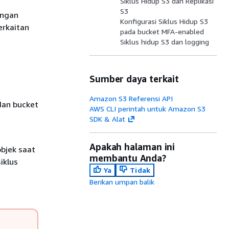
Siklus Hidup S3 dan Replikasi
S3
engan
Konfigurasi Siklus Hidup S3
erkaitan
pada bucket MFA-enabled
Siklus hidup S3 dan logging
Sumber daya terkait
Amazon S3 Referensi API
dan bucket
AWS CLI perintah untuk Amazon S3
SDK & Alat
Apakah halaman ini
bjek saat
membantu Anda?
iklus
Ya
Tidak
Berikan umpan balik