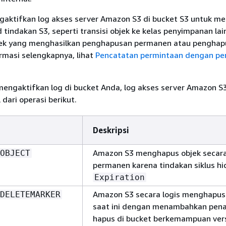
aktifkan log akses server Amazon S3 di bucket S3 untuk m
d tindakan S3, seperti transisi objek ke kelas penyimpanan lai
jek yang menghasilkan penghapusan permanen atau penghap
ormasi selengkapnya, lihat
Pencatatan permintaan dengan pe
mengaktifkan log di bucket Anda, log akses server Amazon S
 dari operasi berikut.
Deskripsi
Amazon S3 menghapus objek secar
OBJECT
permanen karena tindakan siklus hi
Expiration
Amazon S3 secara logis menghapus 
DELETEMARKER
saat ini dengan menambahkan pen
hapus di bucket berkemampuan vers