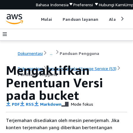
Bahasa Indonesia
Preferensi
Hubungi Kami
Ump
Mulai
Panduan layanan
Alat devel
Dokumentasi
...
Panduan Pengguna
Mengaktifkan
Dokumentasi
Amazon Simple Storage Service (S3)
Panduan Pengguna
Penentuan Versi
pada bucket
PDF
RSS
Markdown
Mode fokus
Terjemahan disediakan oleh mesin penerjemah. Jika
konten terjemahan yang diberikan bertentangan