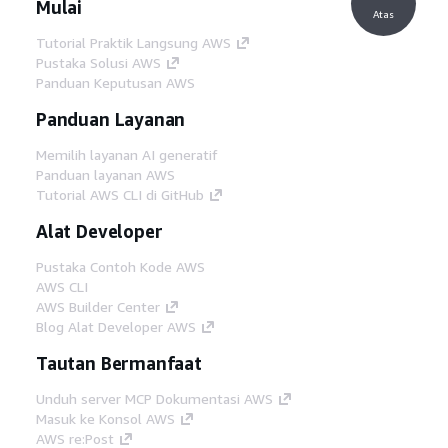
Mulai
Atas
Tutorial Praktik Langsung AWS
Pustaka Solusi AWS
Panduan Keputusan AWS
Panduan Layanan
Memilih layanan AI generatif
Panduan layanan AWS
Tutorial AWS CLI di GitHub
Alat Developer
Pustaka Contoh Kode AWS
AWS CLI
AWS Builder Center
Blog Alat Developer AWS
Tautan Bermanfaat
Unduh server MCP Dokumentasi AWS
Masuk ke Konsol AWS
AWS re:Post