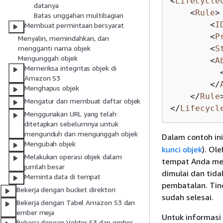
<
Lifecycle
datanya
<
Rule
>
Batas unggahan multibagian
<
I
Membuat permintaan bersyarat
<
P
Menyalin, memindahkan, dan
<
S
mengganti nama objek
Mengunggah objek
<
A
Memeriksa integritas objek di
Amazon S3
</
Menghapus objek
</
Rule
Mengatur dan membuat daftar objek
</
Lifecycl
Menggunakan URL yang telah
ditetapkan sebelumnya untuk
mengunduh dan mengunggah objek
Dalam contoh ini
Mengubah objek
kunci objek
). Ol
Melakukan operasi objek dalam
tempat Anda mem
jumlah besar
dimulai dan tida
Meminta data di tempat
pembatalan. Ti
Bekerja dengan bucket direktori
sudah selesai.
Bekerja dengan Tabel Amazon S3 dan
ember meja
Untuk informasi 
Bekerja dengan Vektor S3 dan ember