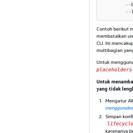
        --
        --
Contoh berikut 
membatalkan un
CLI. Ini mencak
multibagian yang
Untuk menggunak
placeholders
Untuk menambah
yang tidak leng
Mengatur AW
menggunakan
Simpan konfi
lifecycl
karenanya be