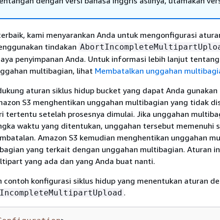
tentangan dengan versi bahasa Inggris aslinya, utamakan ver
terbaik, kami menyarankan Anda untuk mengonfigurasi aturan
enggunakan tindakan
AbortIncompleteMultipartUplo
aya penyimpanan Anda. Untuk informasi lebih lanjut tentang
gahan multibagian, lihat
Membatalkan unggahan multibagi
kung aturan siklus hidup bucket yang dapat Anda gunakan
zon S3 menghentikan unggahan multibagian yang tidak dis
i tertentu setelah prosesnya dimulai. Jika unggahan multiba
angka waktu yang ditentukan, unggahan tersebut memenuhi s
embatalan. Amazon S3 kemudian menghentikan unggahan mu
agian yang terkait dengan unggahan multibagian. Aturan ini
ltipart yang ada dan yang Anda buat nanti.
ah contoh konfigurasi siklus hidup yang menentukan aturan d
.
IncompleteMultipartUpload