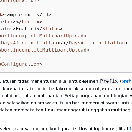
Configuration
>
D
>
sample-rule
</
ID
>
refix
>
</
Prefix
>
tatus
>
Enabled
</
Status
>
bortIncompleteMultipartUpload
>
<
DaysAfterInitiation
>
7
</
DaysAfterInitiation
>
AbortIncompleteMultipartUpload
>
>
eConfiguration
>
, aturan tidak menentukan nilai untuk elemen
(
pref
Prefix
eh karena itu, aturan ini berlaku untuk semua objek dalam buc
ulai unggahan multibagian. Setiap unggahan multibagian 
k diselesaikan dalam waktu tujuh hari memenuhi syarat untu
ndakan membatalkan tidak memengaruhi unggahan multibagi
selengkapnya tentang konfigurasi siklus hidup bucket, lihat