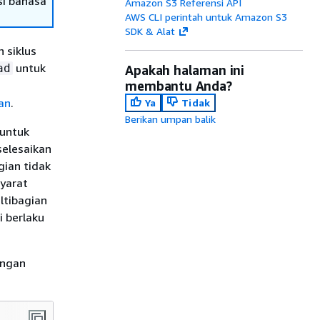
si bahasa
Amazon S3 Referensi API
AWS CLI perintah untuk Amazon S3
SDK & Alat
 siklus
untuk
ad
Apakah halaman ini
membantu Anda?
an
.
Ya
Tidak
Berikan umpan balik
 untuk
elesaikan
gian tidak
yarat
ltibagian
 berlaku
engan