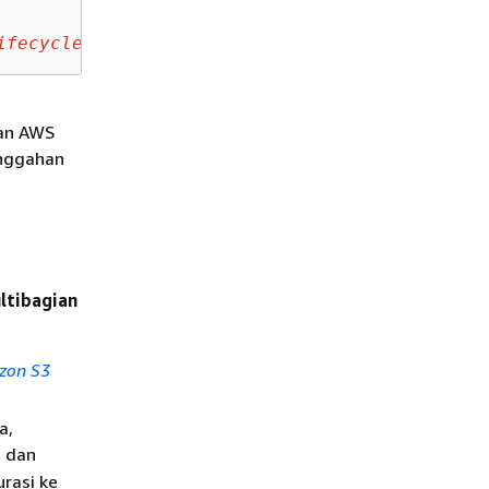
ifecycle-configuration
an AWS
unggahan
ltibagian
zon S3
a,
, dan
rasi ke