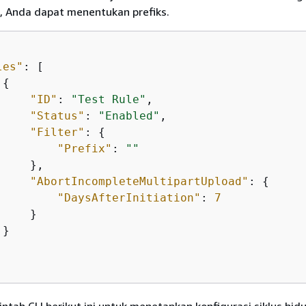
, Anda dapat menentukan prefiks.
les"
: [

{
"ID"
: 
"Test Rule"
,

"Status"
: 
"Enabled"
,

"Filter"
: 
{
"Prefix"
: 
""
    },

"AbortIncompleteMultipartUpload"
: 
{
"DaysAfterInitiation"
: 
7
    }

}
