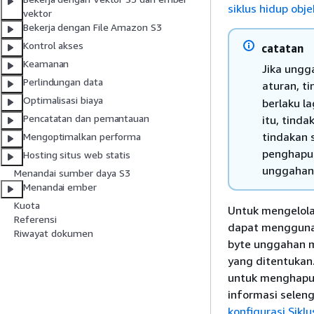
siklus hidup obje
vektor
Bekerja dengan File Amazon S3
Kontrol akses
catatan
Keamanan
Jika ungg
Perlindungan data
aturan, t
Optimalisasi biaya
berlaku l
Pencatatan dan pemantauan
itu, tinda
tindakan s
Mengoptimalkan performa
penghapus
Hosting situs web statis
unggahan 
Menandai sumber daya S3
Menandai ember
Kuota
Untuk mengelola
Referensi
dapat menggunak
Riwayat dokumen
byte unggahan mu
yang ditentukan
untuk menghapus
informasi selen
konfigurasi Sikl