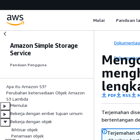
Mulai
Panduan l
Dokumentas
Amazon Simple Storage
Service
Mengo
Dokumentas
Panduan Pengguna
mengh
lengk
Apa itu Amazon S3?
Perubahan ketersediaan Objek Amazon
PDF
RSS
M
S3 Lambda
Memulai
Terjemahan dise
Bekerja dengan ember tujuan umum
bertentangan den
Bekerja dengan objek
Ikhtisar objek
Terjemahan di
Penamaan objek