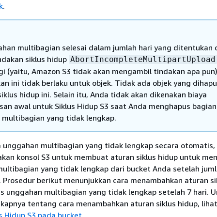
k
.
ahan multibagian selesai dalam jumlah hari yang ditentukan
indakan siklus hidup
AbortIncompleteMultipartUpload
agi (yaitu, Amazon S3 tidak akan mengambil tindakan apa pun)
kan ini tidak berlaku untuk objek. Tidak ada objek yang dihapu
iklus hidup ini. Selain itu, Anda tidak akan dikenakan biaya
an awal untuk Siklus Hidup S3 saat Anda menghapus bagian
multibagian yang tidak lengkap.
 unggahan multibagian yang tidak lengkap secara otomatis,
an konsol S3 untuk membuat aturan siklus hidup untuk men
ltibagian yang tidak lengkap dari bucket Anda setelah juml
. Prosedur berikut menunjukkan cara menambahkan aturan si
 unggahan multibagian yang tidak lengkap setelah 7 hari. U
gkapnya tentang cara menambahkan aturan siklus hidup, liha
us Hidup S3 pada bucket
.