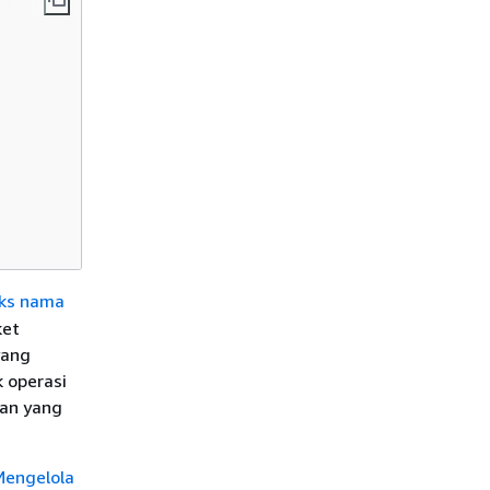
iks nama
ket
yang
k operasi
an yang
Mengelola