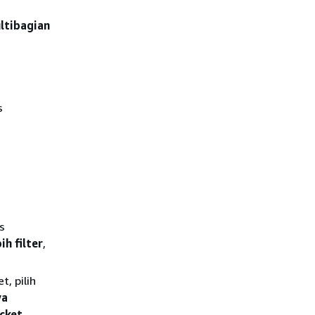
ltibagian
s
s
h filter
,
, pilih
ya
cket
.