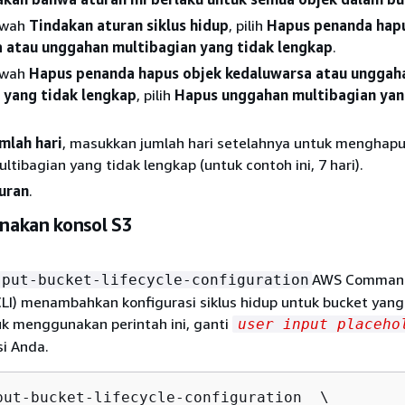
awah
Tindakan aturan siklus hidup
, pilih
Hapus penanda hap
 atau unggahan multibagian yang tidak lengkap
.
awah
Hapus penanda hapus objek kedaluwarsa atau unggah
 yang tidak lengkap
, pilih
Hapus unggahan multibagian yan
mlah hari
, masukkan jumlah hari setelahnya untuk menghap
tibagian yang tidak lengkap (untuk contoh ini, 7 hari).
uran
.
akan konsol S3
AWS Command
put-bucket-lifecycle-configuration
CLI) menambahkan konfigurasi siklus hidup untuk bucket yang
uk menggunakan perintah ini, ganti
user input placeho
i Anda.
put-bucket-lifecycle-configuration  \
