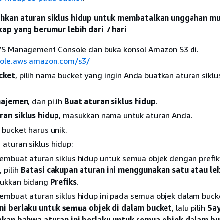
kan aturan siklus hidup untuk membatalkan unggahan mu
kap yang berumur lebih dari 7 hari
S Management Console dan buka konsol Amazon S3 di.
sole.aws.amazon.com/s3/
cket
, pilih nama bucket yang ingin Anda buatkan aturan siklu
ajemen
, dan pilih
Buat aturan siklus hidup
.
an siklus hidup
, masukkan nama untuk aturan Anda.
bucket harus unik.
 aturan siklus hidup:
mbuat aturan siklus hidup untuk semua objek dengan prefik
 pilih
Batasi cakupan aturan ini menggunakan satu atau lebi
ukkan bidang
Prefiks
.
mbuat aturan siklus hidup ini pada semua objek dalam bucket
ini berlaku untuk
semua
objek di dalam bucket
, lalu pilih
Sa
kan bahwa aturan ini berlaku untuk semua objek dalam bu