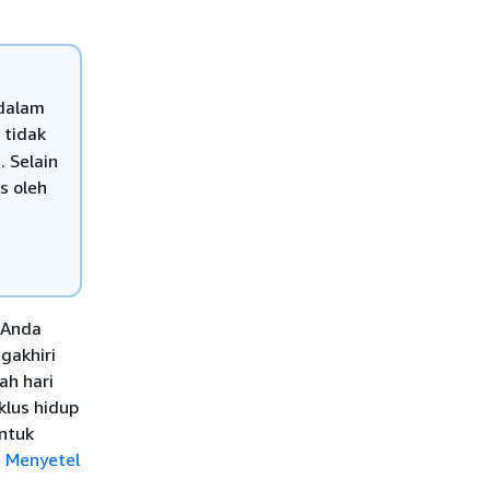
 dalam
tidak
. Selain
s oleh
 Anda
gakhiri
ah hari
klus hidup
ntuk
t
Menyetel