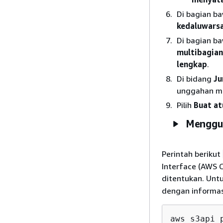
Di bagian b
kedaluwarsa
Di bagian b
multibagian
lengkap
.
Di bidang
Ju
unggahan mul
Pilih
Buat at
Menggun
Perintah berikut
Interface (AWS 
ditentukan. Unt
dengan informas
aws s3api 