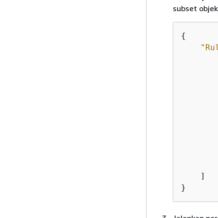
subset objek
{
"Ru
        
        
        
    ]

}