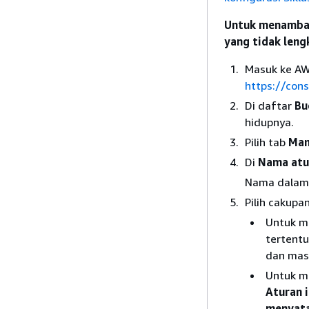
Untuk menambah
yang tidak leng
Masuk ke AW
https://con
Di daftar
Bu
hidupnya.
Pilih tab
Man
Di
Nama atur
Nama dalam 
Pilih cakupan
Untuk me
tertentu,
dan mas
Untuk me
Aturan 
menyata