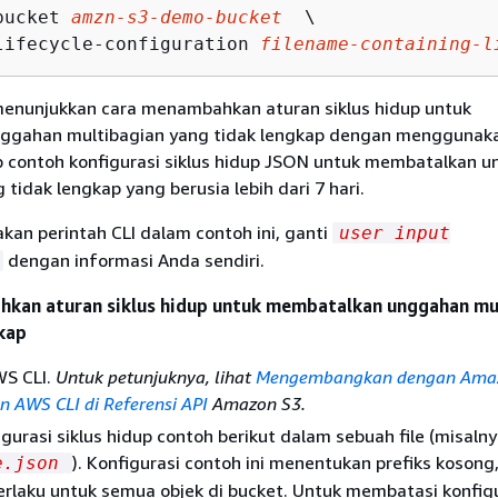
bucket 
amzn-s3-demo-bucket
  \

lifecycle-configuration 
filename-containing-l
menunjukkan cara menambahkan aturan siklus hidup untuk
ggahan multibagian yang tidak lengkap dengan menggunak
up contoh konfigurasi siklus hidup JSON untuk membatalkan 
 tidak lengkap yang berusia lebih dari 7 hari.
an perintah CLI dalam contoh ini, ganti
user input
dengan informasi Anda sendiri.
kan aturan siklus hidup untuk membatalkan unggahan mu
kap
S CLI.
Untuk petunjuknya, lihat
Mengembangkan dengan Ama
 AWS CLI di Referensi API
Amazon S3.
gurasi siklus hidup contoh berikut dalam sebuah file (misalny
). Konfigurasi contoh ini menentukan prefiks kosong
e.json
rlaku untuk semua objek di bucket. Untuk membatasi konfigu