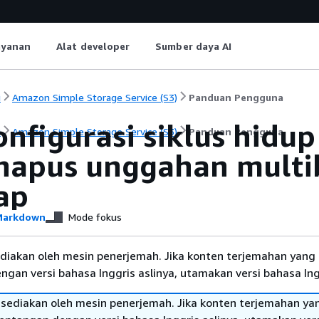
ayanan
Alat developer
Sumber daya AI
i
Amazon Simple Storage Service (S3)
Panduan Pengguna
nfigurasi siklus hidup
i
Amazon Simple Storage Service (S3)
Panduan Pengguna
apus unggahan multib
ap
arkdown
Mode fokus
diakan oleh mesin penerjemah. Jika konten terjemahan yang 
gan versi bahasa Inggris aslinya, utamakan versi bahasa Ing
sediakan oleh mesin penerjemah. Jika konten terjemahan ya