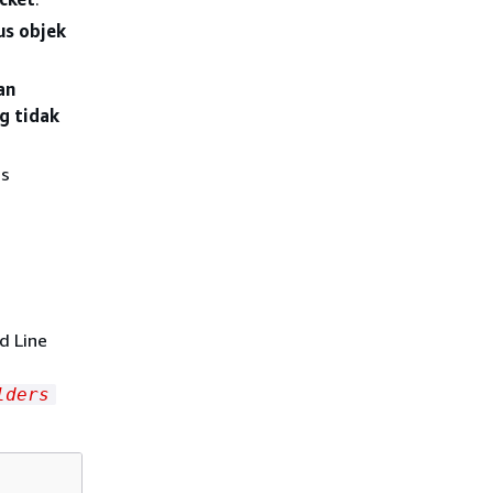
us objek
an
g tidak
us
 Line
lders