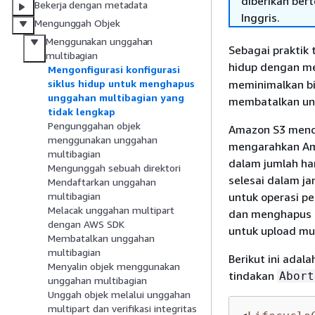
diberikan ber
Bekerja dengan metadata
Inggris.
Mengunggah Objek
Menggunakan unggahan
Sebagai praktik 
multibagian
hidup dengan m
Mengonfigurasi konfigurasi
meminimalkan bi
siklus hidup untuk menghapus
unggahan multibagian yang
membatalkan ung
tidak lengkap
Pengunggahan objek
Amazon S3 mendu
menggunakan unggahan
mengarahkan Ama
multibagian
dalam jumlah har
Mengunggah sebuah direktori
selesai dalam j
Mendaftarkan unggahan
untuk operasi p
multibagian
Melacak unggahan multipart
dan menghapus b
dengan AWS SDK
untuk upload mu
Membatalkan unggahan
multibagian
Berikut ini adal
Menyalin objek menggunakan
tindakan
Abort
unggahan multibagian
Unggah objek melalui unggahan
multipart dan verifikasi integritas