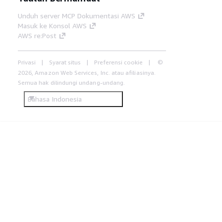
Unduh server MCP Dokumentasi AWS
Masuk ke Konsol AWS
AWS re:Post
Privasi
Syarat situs
Preferensi cookie
©
2026, Amazon Web Services, Inc. atau afiliasinya.
Semua hak dilindungi undang-undang.
Bahasa Indonesia