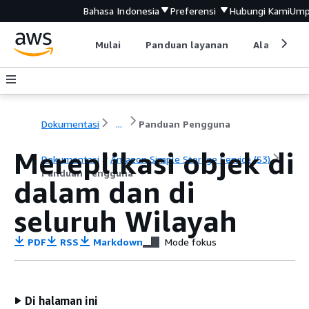
Bahasa Indonesia
Preferensi
Hubungi Kami
Ump
Mulai
Panduan layanan
Alat devel
Dokumentasi
...
Panduan Pengguna
Mereplikasi objek di
Dokumentasi
Amazon Simple Storage Service (S3)
Panduan Pengguna
dalam dan di
seluruh Wilayah
PDF
RSS
Markdown
Mode fokus
Di halaman ini