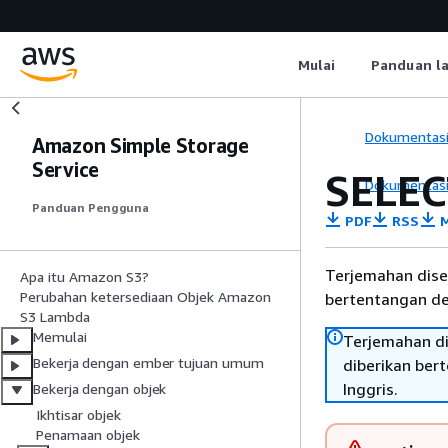
Mulai
Panduan l
Dokumentas
Amazon Simple Storage
Service
SELEC
Dokumentas
Panduan Pengguna
PDF
RSS
M
Terjemahan dise
Apa itu Amazon S3?
Perubahan ketersediaan Objek Amazon
bertentangan den
S3 Lambda
Memulai
Terjemahan di
Bekerja dengan ember tujuan umum
diberikan ber
Inggris.
Bekerja dengan objek
Ikhtisar objek
Penamaan objek