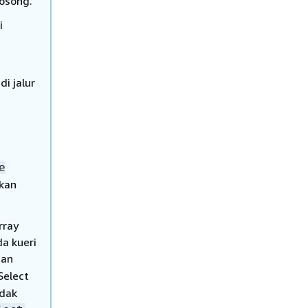
osong.
i
i jalur
e
kan
rray
da kueri
gan
Select
idak