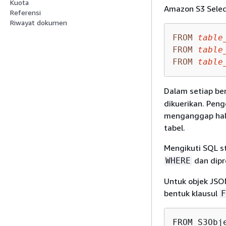
Kuota
Amazon S3 Selec
Referensi
Riwayat dokumen
FROM
table
FROM
table
FROM
table
Dalam setiap be
dikuerikan. Peng
menganggap hal i
tabel.
Mengikuti SQL s
dan dipr
WHERE
Untuk objek JSO
bentuk klausul
F
FROM S3Obj