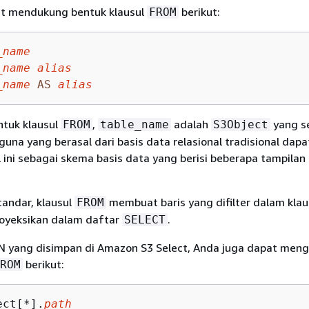
t mendukung bentuk klausul
berikut:
FROM
_name
_name alias
_name
AS
alias
ntuk klausul
,
adalah
yang s
FROM
table_name
S3Object
guna yang berasal dari basis data relasional tradisional dapa
ni sebagai skema basis data yang berisi beberapa tampilan 
tandar, klausul
membuat baris yang difilter dalam klau
FROM
oyeksikan dalam daftar
.
SELECT
N yang disimpan di Amazon S3 Select, Anda juga dapat men
berikut:
ROM
ect[*].
path