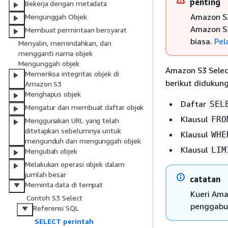
penting
Bekerja dengan metadata
Amazon S3
Mengunggah Objek
Amazon S3
Membuat permintaan bersyarat
biasa.
Pel
Menyalin, memindahkan, dan
mengganti nama objek
Mengunggah objek
Amazon S3 Sele
Memeriksa integritas objek di
berikut didukun
Amazon S3
Menghapus objek
Daftar
SEL
Mengatur dan membuat daftar objek
Klausul
FRO
Menggunakan URL yang telah
ditetapkan sebelumnya untuk
Klausul
WHE
mengunduh dan mengunggah objek
Klausul
LIM
Mengubah objek
Melakukan operasi objek dalam
jumlah besar
catatan
Meminta data di tempat
Kueri Ama
Contoh S3 Select
penggabu
Referensi SQL
SELECT perintah