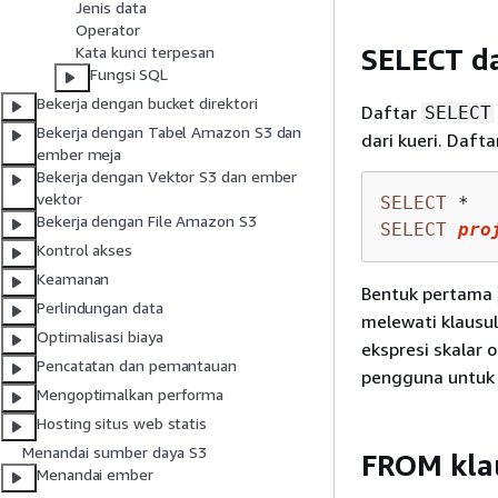
Jenis data
Operator
SELECT d
Kata kunci terpesan
Fungsi SQL
Bekerja dengan bucket direktori
Daftar
SELECT
Bekerja dengan Tabel Amazon S3 dan
dari kueri. Dafta
ember meja
Bekerja dengan Vektor S3 dan ember
vektor
SELECT
*
Bekerja dengan File Amazon S3
SELECT
pro
Kontrol akses
Keamanan
Bentuk pertama
Perlindungan data
melewati klausu
Optimalisasi biaya
ekspresi skalar 
Pencatatan dan pemantauan
pengguna untuk 
Mengoptimalkan performa
Hosting situs web statis
Menandai sumber daya S3
FROM kla
Menandai ember