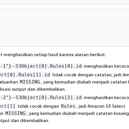
 menghasilkan setiap hasil karena alasan berikut:
–
menghasilkan kecoco
-1"}
S3Object[0].Rules[0].id
tidak cocok dengan catatan, jadi A
ect[0].Rules[1].id
eluarkan
, yang kemudian diubah menjadi catatan
MISSING
lisasi output dan dikembalikan.
–
menghasilkan kecoco
-2"}
S3Object[0].Rules[2].id
tidak cocok dengan
, jadi Amazon S3 Select
ect[1]
Rules
an
, yang kemudian diubah menjadi catatan koson
MISSING
output dan dikembalikan.