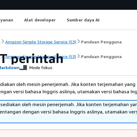
ayanan
Alat developer
Sumber daya AI
i
Amazon Simple Storage Service (S3)
Panduan Pengguna
T perintah
i
Amazon Simple Storage Service (S3)
Panduan Pengguna
arkdown
Mode fokus
diakan oleh mesin penerjemah. Jika konten terjemahan yang 
gan versi bahasa Inggris aslinya, utamakan versi bahasa Ing
sediakan oleh mesin penerjemah. Jika konten terjemahan ya
tentangan dengan versi bahasa Inggris aslinya, utamakan ver