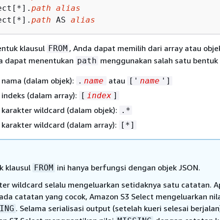
ect[*].
path alias
ect[*].
path
 AS 
alias
ntuk klausul
, Anda dapat memilih dari array atau obje
FROM
da dapat menentukan
menggunakan salah satu bentuk b
path
 nama (dalam objek):
atau
.
name
['
name
']
indeks (dalam array):
[
index
]
karakter wildcard (dalam objek):
.*
karakter wildcard (dalam array):
[*]
k klausul
ini hanya berfungsi dengan objek JSON.
FROM
ter wildcard selalu mengeluarkan setidaknya satu catatan. A
 ada catatan yang cocok, Amazon S3 Select mengeluarkan nil
. Selama serialisasi output (setelah kueri selesai berjalan
ING