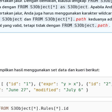
rtakan jalur. Dengan demikian, klausul lengkap
FROM S3Ob
a dengan
. Apabila An
FROM S3Object[*] as S3Object
rtakan jalur, Anda juga harus menggunakan karakter wildcard
dan
keduanya ad
 S3Object
FROM S3Object[*].
path
ul yang valid, tetapi tidak dengan
.
FROM S3Object.
path
pilkan hasil menggunakan set data dan kueri berikut:
 [ 
{
"id"
: 
"1"
}, 
{
"expr"
: 
"y > x"
}, 
{
"id"
: 
"2"
"
: 
"June 27"
, 
"modified"
: 
"July 6"
 }
FROM
 S3Object[
*
].Rules[
*
].id