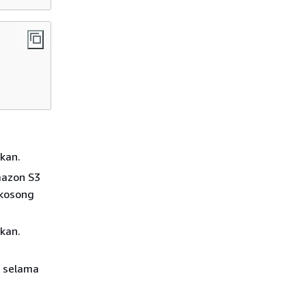
kan.
mazon S3
 kosong
kan.
g selama