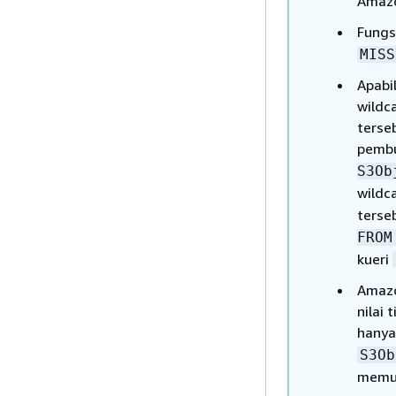
Amazo
Fungs
MISS
Apabi
wildc
terse
pemb
S3Ob
wildc
terseb
FROM
kueri
Amazo
nilai
hanya
S3Ob
memun