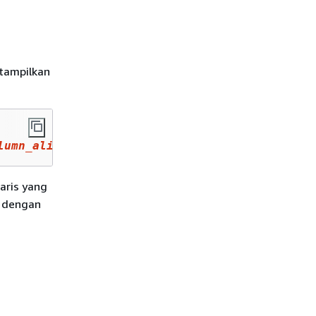
tampilkan
lumn_alias_2
aris yang
 dengan
n