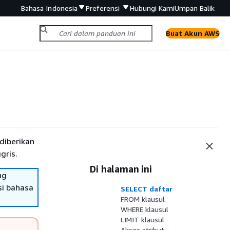
Bahasa Indonesia
Preferensi
Hubungi Kami
Umpan Balik
Buat Akun AWS
diberikan
gris.
Di halaman ini
ng
si bahasa
SELECT daftar
FROM klausul
WHERE klausul
LIMIT klausul
Akses atribut