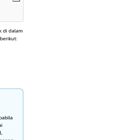
k di dalam
erikut:
pabila
ai
),