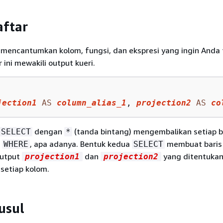
aftar
mencantumkan kolom, fungsi, dan ekspresi yang ingin Anda 
r ini mewakili output kueri.
jection1
AS
column_alias_1
, 
projection2
AS
co
dengan
(tanda bintang) mengembalikan setiap b
SELECT
*
l
, apa adanya. Bentuk kedua
membuat baris
WHERE
SELECT
output
dan
yang ditentuka
projection1
projection2
setiap kolom.
usul