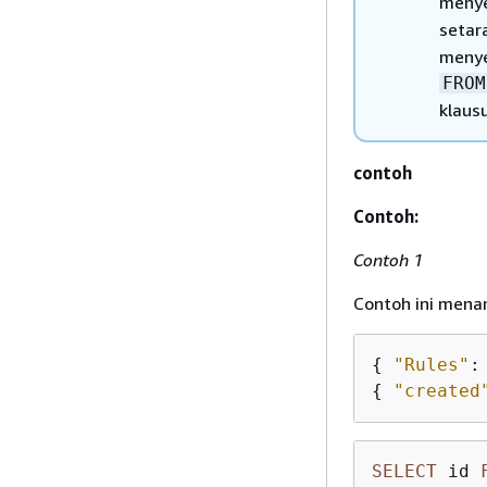
menye
setar
menye
FROM
klaus
contoh
Contoh:
Contoh 1
Contoh ini menam
{
"Rules"
:
{
"created
SELECT
 id 