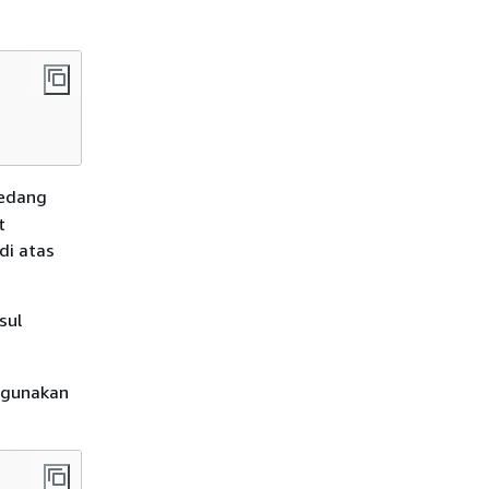
edang
t
di atas
sul
ggunakan