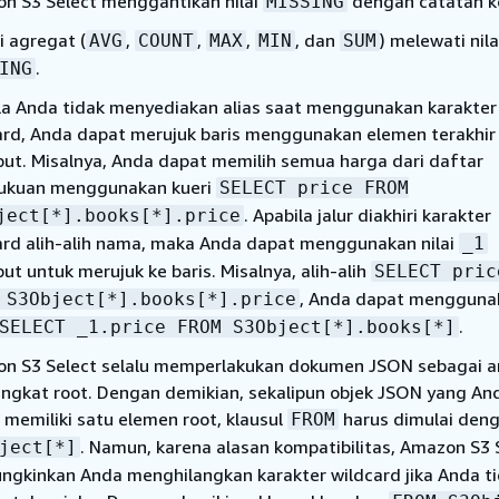
n S3 Select menggantikan nilai
dengan catatan k
MISSING
i agregat (
,
,
,
, dan
) melewati nila
AVG
COUNT
MAX
MIN
SUM
.
ING
la Anda tidak menyediakan alias saat menggunakan karakter
ard, Anda dapat merujuk baris menggunakan elemen terakhir d
but. Misalnya, Anda dapat memilih semua harga dari daftar
ukuan menggunakan kueri
SELECT price FROM
. Apabila jalur diakhiri karakter
ject[*].books[*].price
ard alih-alih nama, maka Anda dapat menggunakan nilai
_1
ut untuk merujuk ke baris. Misalnya, alih-alih
SELECT pric
, Anda dapat mengguna
 S3Object[*].books[*].price
.
SELECT _1.price FROM S3Object[*].books[*]
n S3 Select selalu memperlakukan dokumen JSON sebagai a
 tingkat root. Dengan demikian, sekalipun objek JSON yang An
 memiliki satu elemen root, klausul
harus dimulai den
FROM
. Namun, karena alasan kompatibilitas, Amazon S3 
ject[*]
gkinkan Anda menghilangkan karakter wildcard jika Anda t