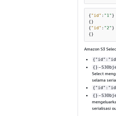
{
"id"
:
"1"
{
{
"id"
:
"2"
{
}
Amazon S3 Select
{
"id":"id
–
{
}
S3Obj
Select meng
selama seria
{
"id":"id
–
{
}
S3Obj
mengeluark
serialisasi 