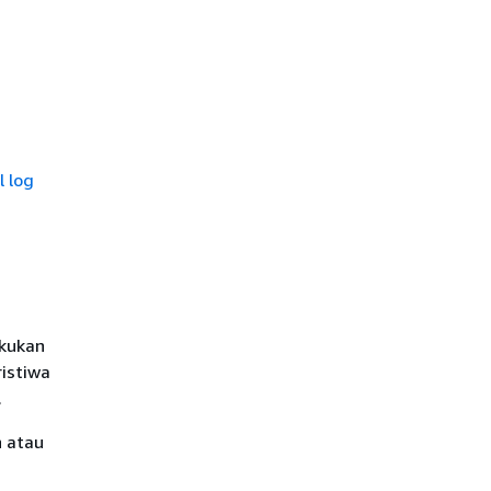
l log
akukan
ristiwa
.
h atau