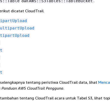
dan
.
s::Table
AWS::S3Tables::TableBucket
erikut dicatat CloudTrail.
ipartUpload
ultipartUpload
tipartUpload
t
t
selengkapnya tentang peristiwa CloudTrail data, lihat
Menca
i
Panduan AWS CloudTrail Pengguna
.
tambahan tentang CloudTrail acara untuk Tabel S3, lihat topi