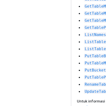
GetTableM
GetTableM
GetTableM
GetTableP
ListNames
ListTable
ListTable
PutTableB
PutTableM
PutBucket
PutTableP
RenameTab
UpdateTab
Untuk informasi