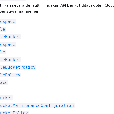
fkan secara default. Tindakan API berikut dilacak oleh Clou
 peristiwa manajemen.
espace
le
leBucket
espace
le
leBucket
leBucketPolicy
lePolicy
ace
ucket
ucketMaintenanceConfiguration
ucketPolicy