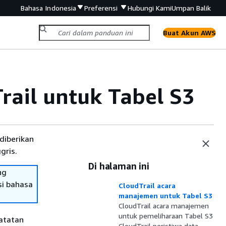
Bahasa Indonesia
Preferensi
Hubungi Kami
Umpan Balik
Buat Akun AWS
ail untuk Tabel S3
diberikan
gris.
Di halaman ini
ng
si bahasa
CloudTrail acara
manajemen untuk Tabel S3
CloudTrail acara manajemen
untuk pemeliharaan Tabel S3
atatan
CloudTrail peristiwa data