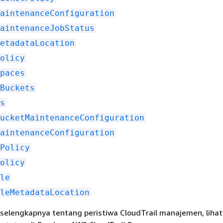
aintenanceConfiguration
aintenanceJobStatus
etadataLocation
olicy
paces
Buckets
s
ucketMaintenanceConfiguration
aintenanceConfiguration
Policy
olicy
le
leMetadataLocation
 selengkapnya tentang peristiwa CloudTrail manajemen, liha