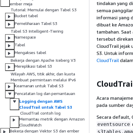
tindakan yang d
ember meja
Tutorial: Memulai dengan Tabel S3
semua panggilan
Bucket tabel
informasi yang 
Pemeliharaan Tabel S3
dibuat ke Amazon
Tabel S3 Intelligent-Tiering
tambahan. Saat a
Namespace
tersebut direka
Tabel
CloudTrail jeja
Mengakses tabel
S3. Untuk inform
CloudTrail
dala
Bekerja dengan Apache Iceberg V3
Mereplikasi tabel S3
Wilayah AWS, titik akhir, dan kuota
Membuat permintaan melalui IPv6
CloudTrai
Keamanan untuk Tabel S3
Pencatatan log dan pemantauan
Acara manajemen
Logging dengan AWS
pada sumber day
CloudTrail untuk Tabel S3
CloudTrail contoh log
Secara default,
Memantau metrik dengan Amazon
eventsource
CloudWatch
Bekerja dengan Vektor S3 dan ember
s3tables.ama