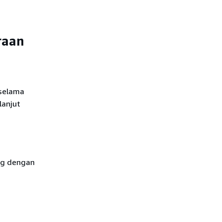
raan
 selama
lanjut
log dengan