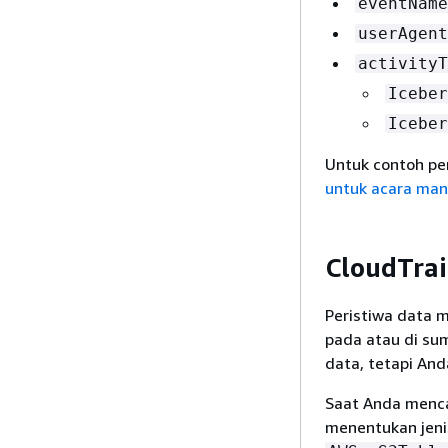
eventName
userAgent
activityT
Iceber
Iceber
Untuk contoh pe
untuk acara man
CloudTrai
Peristiwa data 
pada atau di sum
data, tetapi And
Saat Anda mencat
menentukan jenis