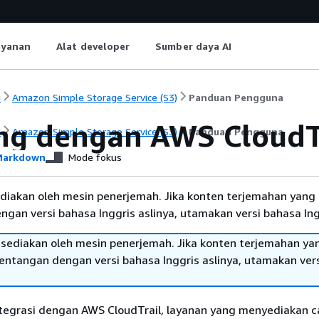
ayanan
Alat developer
Sumber daya AI
i
Amazon Simple Storage Service (S3)
Panduan Pengguna
ng dengan AWS CloudTr
i
Amazon Simple Storage Service (S3)
Panduan Pengguna
arkdown
Mode fokus
diakan oleh mesin penerjemah. Jika konten terjemahan yang 
gan versi bahasa Inggris aslinya, utamakan versi bahasa Ing
sediakan oleh mesin penerjemah. Jika konten terjemahan ya
tentangan dengan versi bahasa Inggris aslinya, utamakan ver
tegrasi dengan AWS CloudTrail, layanan yang menyediakan c