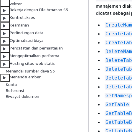
vektor
manajemen diakti
Bekerja dengan File Amazon S3
dicatat sebagai
Kontrol akses
CreateNam
Keamanan
Perlindungan data
CreateTab
Optimalisasi biaya
CreateTab
Pencatatan dan pemantauan
DeleteNam
Mengoptimalkan performa
DeleteTab
Hosting situs web statis
DeleteTab
Menandai sumber daya S3
Menandai ember
DeleteTab
Kuota
DeleteTab
Referensi
GetNamesp
Riwayat dokumen
GetTable
GetTableB
GetTableB
GetTableB