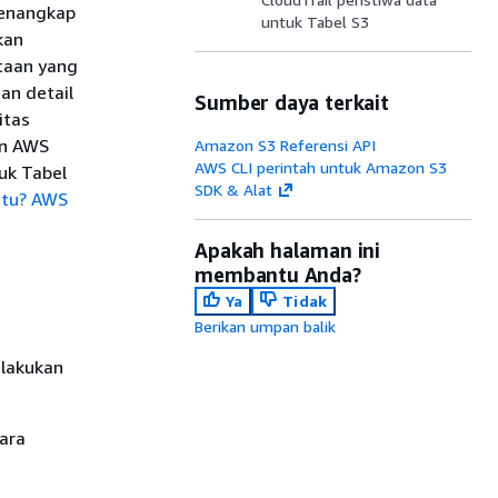
menangkap
untuk Tabel S3
kan
taan yang
an detail
Sumber daya terkait
itas
an AWS
Amazon S3 Referensi API
AWS CLI perintah untuk Amazon S3
uk Tabel
SDK & Alat
itu? AWS
Apakah halaman ini
membantu Anda?
Ya
Tidak
Berikan umpan balik
lakukan
ara