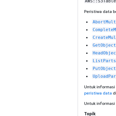
AWS::S3Table
Peristiwa data b
AbortMult
CompleteM
CreateMul
GetObject
HeadObjec
ListParts
PutObject
UploadPar
Untuk informasi 
peristiwa data
d
Untuk informasi 
Topik