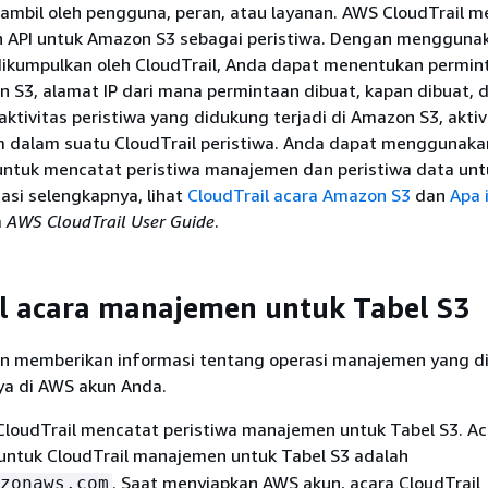
iambil oleh pengguna, peran, atau layanan. AWS CloudTrail 
 API untuk Amazon S3 sebagai peristiwa. Dengan mengguna
dikumpulkan oleh CloudTrail, Anda dapat menentukan permin
 S3, alamat IP dari mana permintaan dibuat, kapan dibuat, d
ktivitas peristiwa yang didukung terjadi di Amazon S3, aktiv
m dalam suatu CloudTrail peristiwa. Anda dapat menggunak
k untuk mencatat peristiwa manajemen dan peristiwa data unt
asi selengkapnya, lihat
CloudTrail acara Amazon S3
dan
Apa 
m
AWS CloudTrail User Guide
.
l acara manajemen untuk Tabel S3
 memberikan informasi tentang operasi manajemen yang di
a di AWS akun Anda.
 CloudTrail mencatat peristiwa manajemen untuk Tabel S3. Ac
untuk CloudTrail manajemen untuk Tabel S3 adalah
. Saat menyiapkan AWS akun, acara CloudTrail
zonaws.com