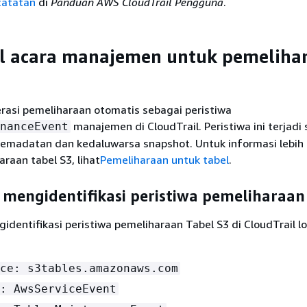
atatan
di
Panduan AWS CloudTrail Pengguna
.
il acara manajemen untuk pemeliha
rasi pemeliharaan otomatis sebagai peristiwa
manajemen di CloudTrail. Peristiwa ini terjadi
nanceEvent
pemadatan dan kedaluwarsa snapshot. Untuk informasi lebih 
raan tabel S3, lihat
Pemeliharaan untuk tabel
.
mengidentifikasi peristiwa pemeliharaan
dentifikasi peristiwa pemeliharaan Tabel S3 di CloudTrail 
ce: s3tables.amazonaws.com
: AwsServiceEvent