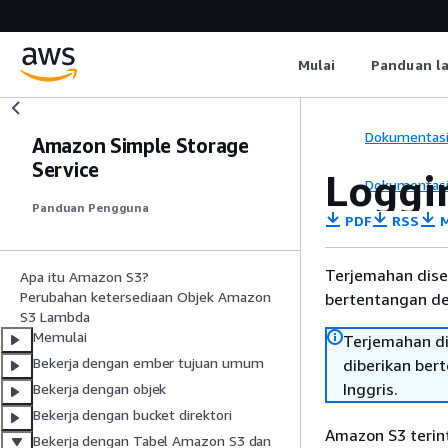
Mulai
Panduan l
Dokumentas
Amazon Simple Storage
Service
Loggi
Dokumentas
Panduan Pengguna
PDF
RSS
M
Terjemahan dise
Apa itu Amazon S3?
Perubahan ketersediaan Objek Amazon
bertentangan den
S3 Lambda
Memulai
Terjemahan di
Bekerja dengan ember tujuan umum
diberikan ber
Inggris.
Bekerja dengan objek
Bekerja dengan bucket direktori
Amazon S3 terin
Bekerja dengan Tabel Amazon S3 dan