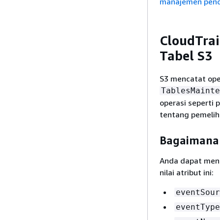
manajemen penc
CloudTra
Tabel S3
S3 mencatat ope
TablesMainte
operasi seperti 
tentang pemeliha
Bagaimana 
Anda dapat mengi
nilai atribut ini:
eventSour
eventType