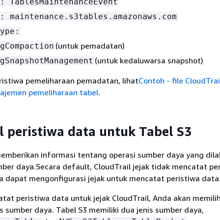
: TablesMaintenanceEvent
: maintenance.s3tables.amazonaws.com
ype:
(untuk pemadatan)
gCompaction
(untuk kedaluwarsa snapshot)
gSnapshotManagement
ristiwa pemeliharaan pemadatan, lihat
Contoh - file CloudTrai
ajemen pemeliharaan tabel
.
l peristiwa data untuk Tabel S3
memberikan informasi tentang operasi sumber daya yang dil
ber daya.Secara default, CloudTrail jejak tidak mencatat pe
a dapat mengonfigurasi jejak untuk mencatat peristiwa data
at peristiwa data untuk jejak CloudTrail, Anda akan memili
 sumber daya. Tabel S3 memiliki dua jenis sumber daya,