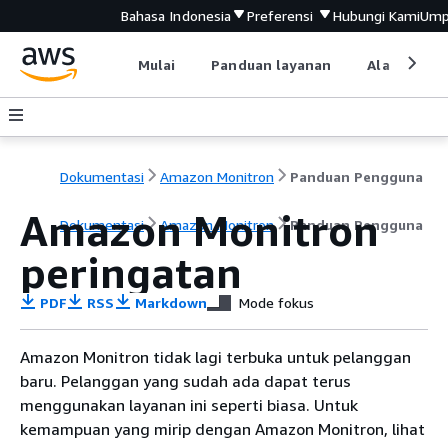
Bahasa Indonesia
Preferensi
Hubungi Kami
Ump
Mulai
Panduan layanan
Alat devel
Dokumentasi
Amazon Monitron
Panduan Pengguna
Amazon Monitron
Dokumentasi
Amazon Monitron
Panduan Pengguna
peringatan
PDF
RSS
Markdown
Mode fokus
Amazon Monitron tidak lagi terbuka untuk pelanggan
baru. Pelanggan yang sudah ada dapat terus
menggunakan layanan ini seperti biasa. Untuk
kemampuan yang mirip dengan Amazon Monitron, lihat