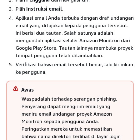
Pilih
Instruksi email
.
Aplikasi email Anda terbuka dengan draf undangan
email yang ditujukan kepada pengguna tersebut.
Ini berisi dua tautan. Salah satunya adalah
mengunduh aplikasi seluler Amazon Monitron dari
Google Play Store. Tautan lainnya membuka proyek
tempat pengguna telah ditambahkan.
Verifikasi bahwa email tersebut benar, lalu kirimkan
ke pengguna.
Awas
Waspadalah terhadap serangan phishing.
Penyerang dapat mengirim email yang
meniru email undangan proyek Amazon
Monitron kepada pengguna Anda.
Peringatkan mereka untuk memastikan
bahwa nama direktori terlihat di layar login