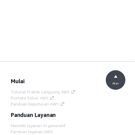
Mulai
Atas
Tutorial Praktik Langsung AWS
Pustaka Solusi AWS
Panduan Keputusan AWS
Panduan Layanan
Memilih layanan AI generatif
Panduan layanan AWS