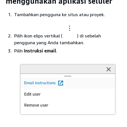
menggunakan aplikasi seluler
Tambahkan pengguna ke situs atau proyek.
Pilih ikon elips vertikal (
) di sebelah
pengguna yang Anda tambahkan.
Pilih
Instruksi email
.