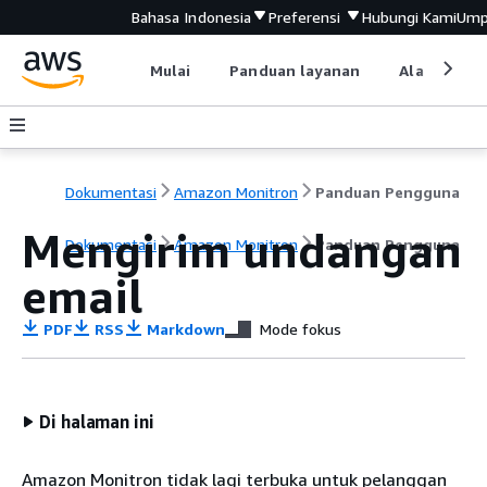
Bahasa Indonesia
Preferensi
Hubungi Kami
Ump
Mulai
Panduan layanan
Alat devel
Dokumentasi
Amazon Monitron
Panduan Pengguna
Mengirim undangan
Dokumentasi
Amazon Monitron
Panduan Pengguna
email
PDF
RSS
Markdown
Mode fokus
Di halaman ini
Amazon Monitron tidak lagi terbuka untuk pelanggan