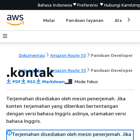
Bahasa Indonesia
Preferensi
Hubungi Kami
Ump
Mulai
Panduan layanan
Alat devel
Dokumentasi
Amazon Route 53
Panduan Developer
.kontak
Dokumentasi
Amazon Route 53
Panduan Developer
PDF
RSS
Markdown
Mode fokus
Terjemahan disediakan oleh mesin penerjemah. Jika
konten terjemahan yang diberikan bertentangan
dengan versi bahasa Inggris aslinya, utamakan versi
bahasa Inggris.
Terjemahan disediakan oleh mesin penerjemah. Jika