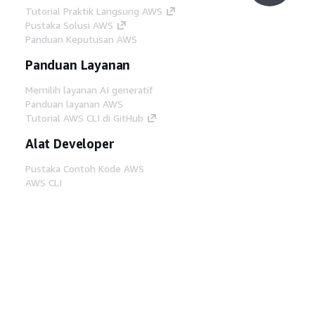
Tutorial Praktik Langsung AWS
Pustaka Solusi AWS
Panduan Keputusan AWS
Panduan Layanan
Memilih layanan AI generatif
Panduan layanan AWS
Tutorial AWS CLI di GitHub
Alat Developer
Pustaka Contoh Kode AWS
AWS CLI
AWS Builder Center
Blog Alat Developer AWS
Tautan Bermanfaat
Unduh server MCP Dokumentasi AWS
Masuk ke Konsol AWS
AWS re:Post