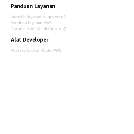
Panduan Layanan
Memilih layanan AI generatif
Panduan layanan AWS
Tutorial AWS CLI di GitHub
Alat Developer
Pustaka Contoh Kode AWS
AWS CLI
AWS Builder Center
Blog Alat Developer AWS
Tautan Bermanfaat
Unduh server MCP Dokumentasi AWS
Masuk ke Konsol AWS
AWS re:Post
Privasi
Syarat situs
Preferensi cookie
©
2026, Amazon Web Services, Inc. atau afiliasinya.
Semua hak dilindungi undang-undang.