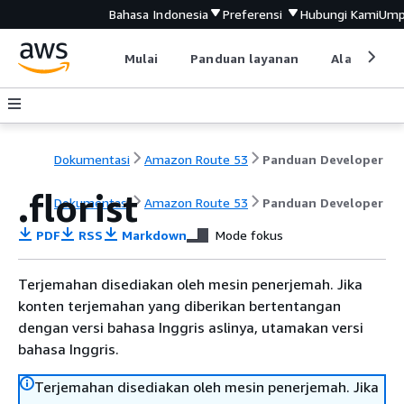
Bahasa Indonesia
Preferensi
Hubungi Kami
Ump
Mulai
Panduan layanan
Alat devel
Dokumentasi
Amazon Route 53
Panduan Developer
.florist
Dokumentasi
Amazon Route 53
Panduan Developer
PDF
RSS
Markdown
Mode fokus
Terjemahan disediakan oleh mesin penerjemah. Jika
konten terjemahan yang diberikan bertentangan
dengan versi bahasa Inggris aslinya, utamakan versi
bahasa Inggris.
Terjemahan disediakan oleh mesin penerjemah. Jika