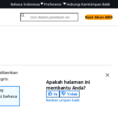
Bahasa Indonesia
Preferensi
Hubungi Kami
Umpan Balik
Buat Akun AWS
diberikan
gris.
Apakah halaman ini
membantu Anda?
ng
Ya
Tidak
si bahasa
Berikan umpan balik