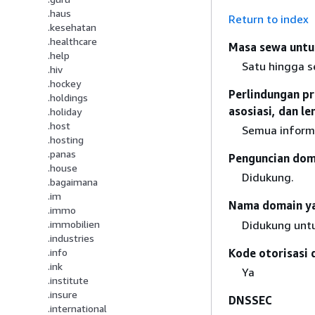
.haus
Return to index
.kesehatan
.healthcare
Masa sewa untu
.help
Satu hingga s
.hiv
.hockey
Perlindungan pr
.holdings
asosiasi, dan l
.holiday
.host
Semua informa
.hosting
.panas
Penguncian doma
.house
Didukung.
.bagaimana
.im
Nama domain yan
.immo
Didukung untu
.immobilien
.industries
Kode otorisasi 
.info
.ink
Ya
.institute
.insure
DNSSEC
.international