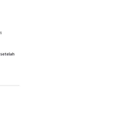
i
 setelah