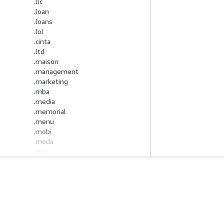
.llc
.loan
.loans
.lol
.cinta
.ltd
.maison
.management
.marketing
.mba
.media
.memorial
.menu
.mobi
.moda
.moi
.money
.mortgage
.mov
Mulai
Panduan Lay
.movie
.name
Tutorial Praktik Langsung AWS
Memilih layanan A
.net
Pustaka Solusi AWS
Panduan layanan
.network