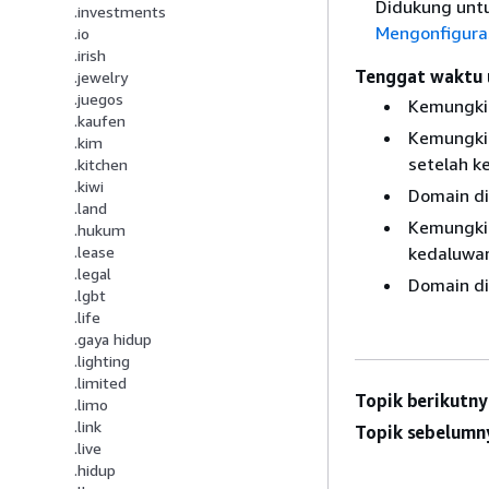
Didukung untu
.investments
Mengonfigura
.io
.irish
Tenggat waktu 
.jewelry
.juegos
Kemungkin
.kaufen
Kemungkin
.kim
setelah k
.kitchen
.kiwi
Domain di
.land
Kemungkin
.hukum
kedaluwa
.lease
.legal
Domain dih
.lgbt
.life
.gaya hidup
.lighting
.limited
Topik berikutny
.limo
.link
Topik sebelumn
.live
.hidup