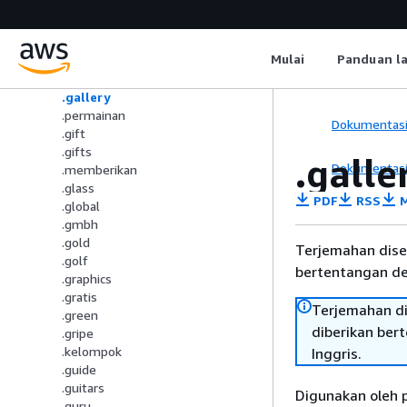
.menyenangkan
.fund
.furniture
Mulai
Panduan l
.futbol
.fyi
.gallery
.permainan
Dokumentas
.gift
.gifts
.galle
Dokumentas
.memberikan
.glass
PDF
RSS
M
.global
.gmbh
.gold
Terjemahan dise
.golf
bertentangan den
.graphics
.gratis
Terjemahan di
.green
diberikan ber
.gripe
.kelompok
Inggris.
.guide
.guitars
Digunakan oleh pe
.guru