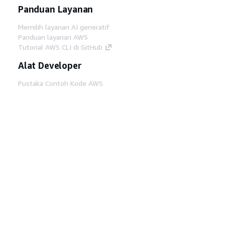
Panduan Layanan
Memilih layanan AI generatif
Panduan layanan AWS
Tutorial AWS CLI di GitHub
Alat Developer
Pustaka Contoh Kode AWS
AWS CLI
AWS Builder Center
Blog Alat Developer AWS
Tautan Bermanfaat
Unduh server MCP Dokumentasi AWS
Masuk ke Konsol AWS
AWS re:Post
Privasi
Syarat situs
Preferensi cookie
©
2026, Amazon Web Services, Inc. atau afiliasinya.
Semua hak dilindungi undang-undang.