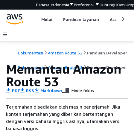
Bahasa Indonesia
Preferensi
Hubungi Kami
Ump
Mulai
Panduan layanan
Alat devel
Dokumentasi
Amazon Route 53
Panduan Developer
Memantau Amazon
Dokumentasi
Amazon Route 53
Panduan Developer
Route 53
PDF
RSS
Markdown
Mode fokus
Terjemahan disediakan oleh mesin penerjemah. Jika
konten terjemahan yang diberikan bertentangan
dengan versi bahasa Inggris aslinya, utamakan versi
bahasa Inggris.