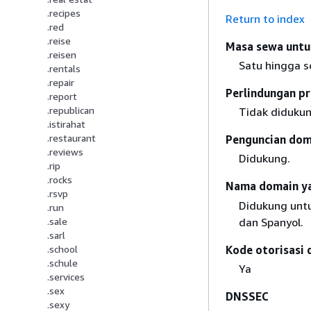
.recipes
Return to index
.red
.reise
Masa sewa untu
.reisen
Satu hingga s
.rentals
.repair
Perlindungan pr
.report
.republican
Tidak didukun
.istirahat
.restaurant
Penguncian doma
.reviews
Didukung.
.rip
.rocks
Nama domain yan
.rsvp
Didukung untuk
.run
dan Spanyol.
.sale
.sarl
Kode otorisasi 
.school
.schule
Ya
.services
.sex
DNSSEC
.sexy