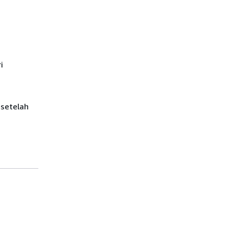
i
 setelah