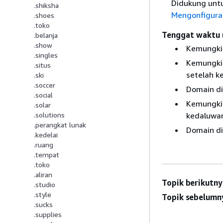
Didukung untu
.shiksha
Mengonfigura
.shoes
.toko
Tenggat waktu 
.belanja
.show
Kemungkin
.singles
Kemungkin
.situs
setelah k
.ski
.soccer
Domain di
.social
Kemungkin
.solar
kedaluwa
.solutions
.perangkat lunak
Domain dih
.kedelai
.ruang
.tempat
.toko
.aliran
Topik berikutny
.studio
.style
Topik sebelumn
.sucks
.supplies