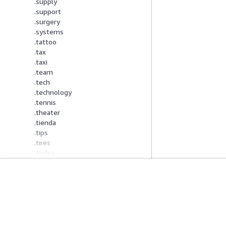
.supply
.support
.surgery
.systems
.tattoo
.tax
.taxi
.team
.tech
.technology
.tennis
.theater
.tienda
.tips
.tires
.today
.tools
.tours
.town
Mulai
Panduan Lay
.toys
.trade
Tutorial Praktik Langsung AWS
Memilih layanan A
.training
Pustaka Solusi AWS
Panduan layanan
.tv