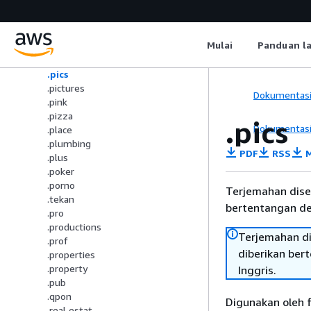
.parts
.phd
.photo
Mulai
Panduan l
.photography
.photos
.pics
.pictures
Dokumentas
.pink
.pizza
.pics
Dokumentas
.place
.plumbing
PDF
RSS
M
.plus
.poker
.porno
Terjemahan dise
.tekan
bertentangan den
.pro
.productions
Terjemahan di
.prof
diberikan ber
.properties
.property
Inggris.
.pub
.qpon
Digunakan oleh f
.real estat