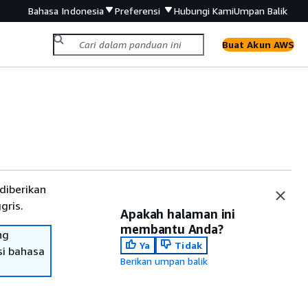
Bahasa Indonesia
Preferensi
Hubungi Kami
Umpan Balik
Buat Akun AWS
diberikan
gris.
Apakah halaman ini
membantu Anda?
ng
Ya
Tidak
si bahasa
Berikan umpan balik