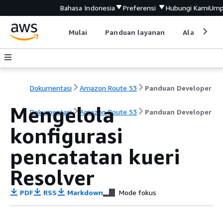
Bahasa Indonesia
Preferensi
Hubungi Kami
Ump
Mulai
Panduan layanan
Alat devel
Dokumentasi
Amazon Route 53
Panduan Developer
Mengelola
Dokumentasi
Amazon Route 53
Panduan Developer
konfigurasi
pencatatan kueri
Resolver
PDF
RSS
Markdown
Mode fokus