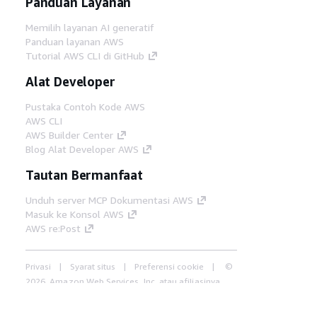
Panduan Layanan
Memilih layanan AI generatif
Panduan layanan AWS
Tutorial AWS CLI di GitHub
Alat Developer
Pustaka Contoh Kode AWS
AWS CLI
AWS Builder Center
Blog Alat Developer AWS
Tautan Bermanfaat
Unduh server MCP Dokumentasi AWS
Masuk ke Konsol AWS
AWS re:Post
Privasi
Syarat situs
Preferensi cookie
©
2026, Amazon Web Services, Inc. atau afiliasinya.
Semua hak dilindungi undang-undang.