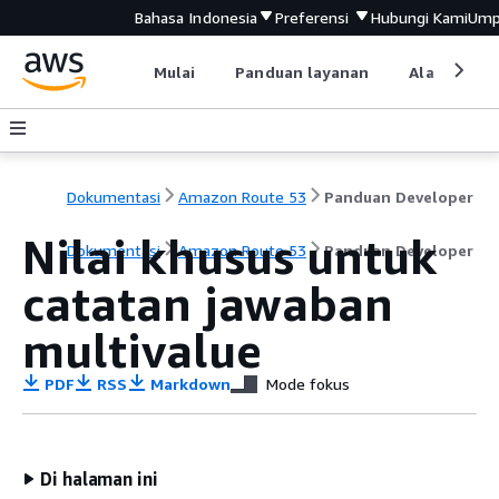
Bahasa Indonesia
Preferensi
Hubungi Kami
Ump
Mulai
Panduan layanan
Alat devel
Dokumentasi
Amazon Route 53
Panduan Developer
Nilai khusus untuk
Dokumentasi
Amazon Route 53
Panduan Developer
catatan jawaban
multivalue
PDF
RSS
Markdown
Mode fokus
Di halaman ini