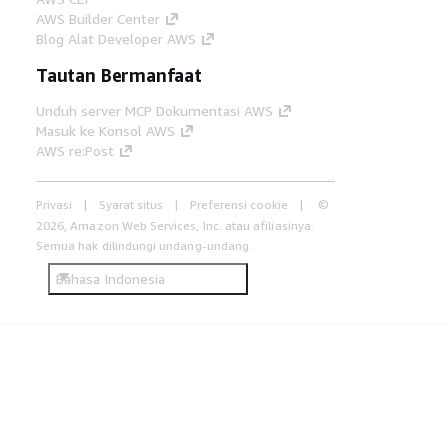
AWS Builder Center
Blog Alat Developer AWS
Tautan Bermanfaat
Unduh server MCP Dokumentasi AWS
Masuk ke Konsol AWS
AWS re:Post
Privasi
Syarat situs
Preferensi cookie
©
2026, Amazon Web Services, Inc. atau afiliasinya.
Semua hak dilindungi undang-undang.
Bahasa Indonesia