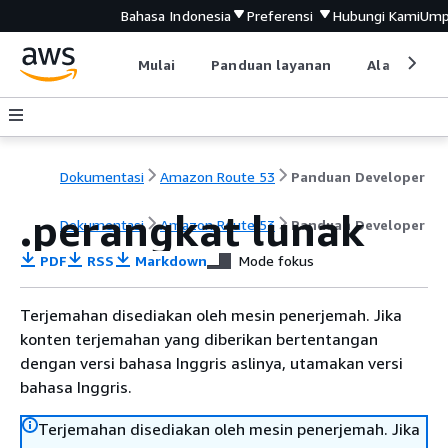
Bahasa Indonesia
Preferensi
Hubungi Kami
Ump
Mulai
Panduan layanan
Alat devel
Dokumentasi
Amazon Route 53
Panduan Developer
.perangkat lunak
Dokumentasi
Amazon Route 53
Panduan Developer
PDF
RSS
Markdown
Mode fokus
Terjemahan disediakan oleh mesin penerjemah. Jika
konten terjemahan yang diberikan bertentangan
dengan versi bahasa Inggris aslinya, utamakan versi
bahasa Inggris.
Terjemahan disediakan oleh mesin penerjemah. Jika