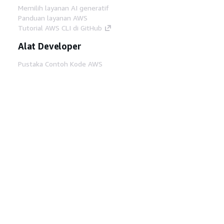
Memilih layanan AI generatif
Panduan layanan AWS
Tutorial AWS CLI di GitHub
Alat Developer
Pustaka Contoh Kode AWS
AWS CLI
AWS Builder Center
Blog Alat Developer AWS
Tautan Bermanfaat
Unduh server MCP Dokumentasi AWS
Masuk ke Konsol AWS
AWS re:Post
Privasi
Syarat situs
Preferensi cookie
©
2026, Amazon Web Services, Inc. atau afiliasinya.
Semua hak dilindungi undang-undang.
Bahasa Indonesia