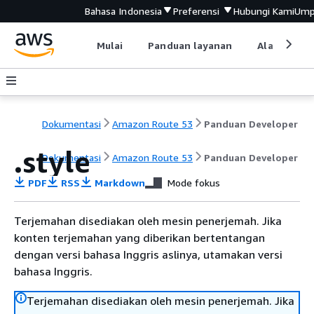
Bahasa Indonesia
Preferensi
Hubungi Kami
Ump
Mulai
Panduan layanan
Alat devel
Dokumentasi
Amazon Route 53
Panduan Developer
.style
Dokumentasi
Amazon Route 53
Panduan Developer
PDF
RSS
Markdown
Mode fokus
Terjemahan disediakan oleh mesin penerjemah. Jika
konten terjemahan yang diberikan bertentangan
dengan versi bahasa Inggris aslinya, utamakan versi
bahasa Inggris.
Terjemahan disediakan oleh mesin penerjemah. Jika