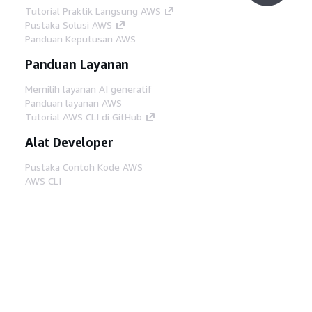
Tutorial Praktik Langsung AWS
Pustaka Solusi AWS
Panduan Keputusan AWS
Panduan Layanan
Memilih layanan AI generatif
Panduan layanan AWS
Tutorial AWS CLI di GitHub
Alat Developer
Pustaka Contoh Kode AWS
AWS CLI
AWS Builder Center
Blog Alat Developer AWS
Tautan Bermanfaat
Unduh server MCP Dokumentasi AWS
Masuk ke Konsol AWS
AWS re:Post