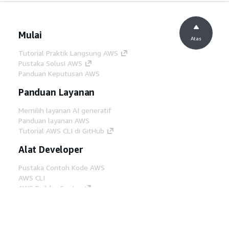
Mulai
Atas
Tutorial Praktik Langsung AWS
Pustaka Solusi AWS
Panduan Keputusan AWS
Panduan Layanan
Memilih layanan AI generatif
Panduan layanan AWS
Tutorial AWS CLI di GitHub
Alat Developer
Pustaka Contoh Kode AWS
AWS CLI
AWS Builder Center
Blog Alat Developer AWS
Tautan Bermanfaat