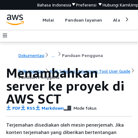
Bahasa Indonesia
Preferensi
Hubungi Kami
Ump
Mulai
Panduan layanan
Alat devel
Dokumentasi
...
Panduan Pengguna
Menambahkan
Dokumentasi
AWS Schema Conversion Tool User Guide
Panduan Pengguna
server ke proyek di
AWS SCT
PDF
RSS
Markdown
Mode fokus
Terjemahan disediakan oleh mesin penerjemah. Jika
konten terjemahan yang diberikan bertentangan