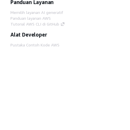
Panduan Layanan
Memilih layanan AI generatif
Panduan layanan AWS
Tutorial AWS CLI di GitHub
Alat Developer
Pustaka Contoh Kode AWS
AWS CLI
AWS Builder Center
Blog Alat Developer AWS
Tautan Bermanfaat
Unduh server MCP Dokumentasi AWS
Masuk ke Konsol AWS
AWS re:Post
Privasi
Syarat situs
Preferensi cookie
©
2026, Amazon Web Services, Inc. atau afiliasinya.
Semua hak dilindungi undang-undang.