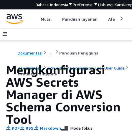
Bahasa Indonesia
Preferensi
Hubungi Kami
Ump
Mulai
Panduan layanan
Alat devel
Dokumentasi
...
Panduan Pengguna
Mengkonfigurasi
Dokumentasi
AWS Schema Conversion Tool User Guide
Panduan Pengguna
AWS Secrets
Manager di AWS
Schema Conversion
Tool
PDF
RSS
Markdown
Mode fokus