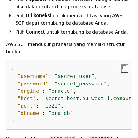
nilai dalam kotak dialog koneksi database.
Pilih
Uji koneksi
untuk memverifikasi yang AWS
SCT dapat terhubung ke database Anda.
Pilih
Connect
untuk terhubung ke database Anda.
AWS SCT mendukung rahasia yang memiliki struktur
berikut.
{
"username"
: 
"secret_user"
,

"password"
: 
"secret_password"
,

"engine"
: 
"oracle"
,

"host"
: 
"secret_host.eu-west-1.compute.
"port"
: 
"1521"
,

"dbname"
: 
"ora_db"
}