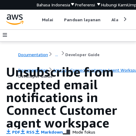
Bahasa Indonesia
Preferensi
Hubungi Kami
Ump
Mulai
Panduan layanan
Alat devel
Documentation
...
Developer Guide
Unsubscribe from
Documentation
Amazon Connect Customer Agent Worksp
Developer Guide
accepted email
notifications in
Connect Customer
agent workspace
PDF
RSS
Markdown
Mode fokus