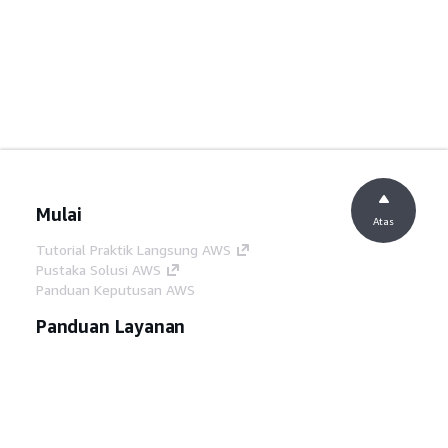
Mulai
Atas
Tutorial Praktik Langsung AWS
Pustaka Solusi AWS
Panduan Keputusan AWS
Panduan Layanan
Memilih layanan AI generatif
Panduan layanan AWS
Tutorial AWS CLI di GitHub
Alat Developer