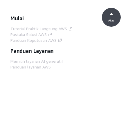
Mulai
Atas
Tutorial Praktik Langsung AWS
Pustaka Solusi AWS
Panduan Keputusan AWS
Panduan Layanan
Memilih layanan AI generatif
Panduan layanan AWS
Tutorial AWS CLI di GitHub
Alat Developer
Pustaka Contoh Kode AWS
AWS CLI
AWS Builder Center
Blog Alat Developer AWS
Tautan Bermanfaat