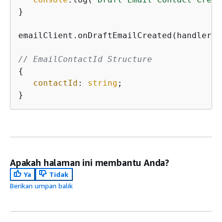
}

emailClient.onDraftEmailCreated(handler);

// EmailContactId Structure
{
contactId
: 
string
;

}
Apakah halaman ini membantu Anda?
Ya
Tidak
Berikan umpan balik