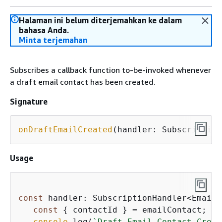
Halaman ini belum diterjemahkan ke dalam
bahasa Anda.
Minta terjemahan
Subscribes a callback function to-be-invoked whenever
a draft email contact has been created.
Signature
onDraftEmailCreated
(handler: Subscription
Usage
const
 handler: SubscriptionHandler<EmailC
const
{
 contactId } = emailContact;

console
.log(
`Draft Email Contact Creat