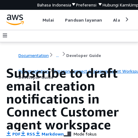
Bahasa Indonesia
Preferensi
Hubungi Kami
Ump
Mulai
Panduan layanan
Alat devel
Documentation
...
Developer Guide
Subscribe to draft
Documentation
Amazon Connect Customer Agent Worksp
Developer Guide
email creation
notifications in
Connect Customer
agent workspace
PDF
RSS
Markdown
Mode fokus