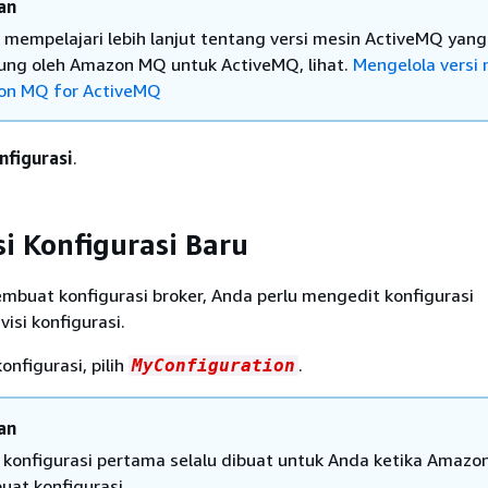
an
 mempelajari lebih lanjut tentang versi mesin ActiveMQ yang
ung oleh Amazon MQ untuk ActiveMQ, lihat.
Mengelola versi
n MQ for ActiveMQ
nfigurasi
.
si Konfigurasi Baru
mbuat konfigurasi broker, Anda perlu mengedit konfigurasi
si konfigurasi.
onfigurasi, pilih
.
MyConfiguration
an
i konfigurasi pertama selalu dibuat untuk Anda ketika Amaz
at konfigurasi.