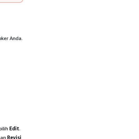
oker Anda.
ilih
Edit
.
an
Revisi