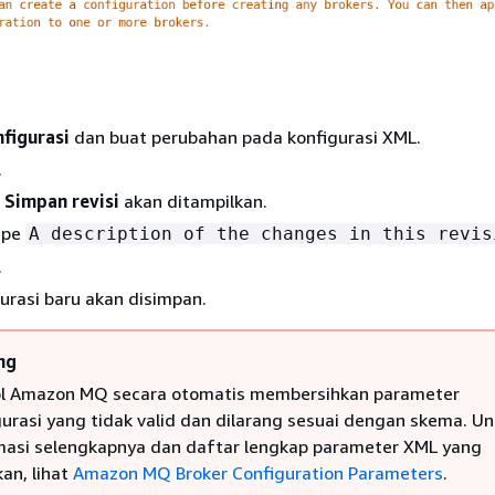
nfigurasi
dan buat perubahan pada konfigurasi XML.
.
g
Simpan revisi
akan ditampilkan.
ipe
A description of the changes in this revis
.
gurasi baru akan disimpan.
ng
l Amazon MQ secara otomatis membersihkan parameter
gurasi yang tidak valid dan dilarang sesuai dengan skema. U
masi selengkapnya dan daftar lengkap parameter XML yang
kan, lihat
Amazon MQ Broker Configuration Parameters
.