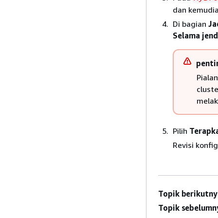
dan kemudia
Di bagian
Ja
Selama jend
penti
Piala
clust
melak
Pilih
Terapk
Revisi konfi
Topik berikutny
Topik sebelumn