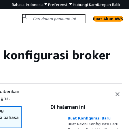
Bahasa Indonesia
Preferensi
Hubungi Kami
Umpan Balik
Buat Akun AWS
onfigurasi broker
diberikan
gris.
Di halaman ini
ng
si bahasa
Buat Konfigurasi Baru
Buat Revisi Konfigurasi Baru