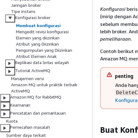
Jaringan broker
Konfigurasi
beris
Tipe instans
(mirip dengan A
Konfigurasi broker
sebelum membuat
Membuat konfigurasi
lebih broker. A
Mengedit revisi konfigurasi
Elemen yang diizinkan
pemeliharaan
.
Atribut yang Diizinkan
Pengumpulan yang Diizinkan
Contoh berikut 
Atribut Elemen Anak
Amazon MQ men
Replikasi data lintas wilayah
Tutorial ActiveMQ
penting
Manajemen versi
Anda han
Amazon MQ untuk praktik terbaik
ActiveMQ
DeleteC
Amazon MQ for RabbitMQ
Konfigura
Keamanan
Pencatatan dan pemantauan
Kuota
Pemecahan masalah
Buat Konf
Sumber daya terkait