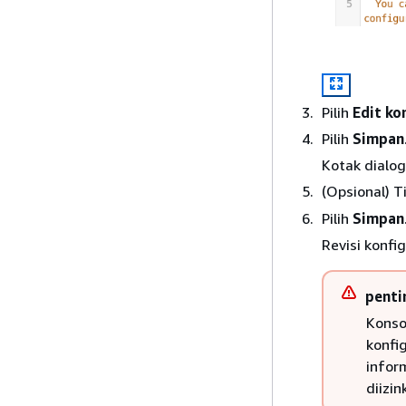
Pilih
Edit ko
Pilih
Simpan
Kotak dialo
(Opsional) T
Pilih
Simpan
Revisi konfi
penti
Konso
konfi
infor
diizin