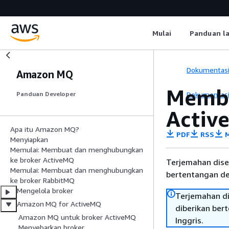
Mulai
Panduan l
Dokumentas
Amazon MQ
Membu
Dokumentas
Panduan Developer
Activ
Apa itu Amazon MQ?
PDF
RSS
M
Menyiapkan
Memulai: Membuat dan menghubungkan
ke broker ActiveMQ
Terjemahan dise
Memulai: Membuat dan menghubungkan
bertentangan den
ke broker RabbitMQ
Mengelola broker
Terjemahan di
Amazon MQ for ActiveMQ
diberikan ber
Amazon MQ untuk broker ActiveMQ
Inggris.
Menyebarkan broker