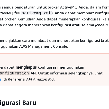
i semua pengaturan untuk broker ActiveMQ Anda, dalam fo
ctiveMQ file
). Anda dapat membuat konfigu
activemq.xml
 broker. Kemudian Anda dapat menerapkan konfigurasi ke 
nda dapat segera menerapkan konfigurasi atau selama
jendela
menunjukkan cara membuat dan menerapkan konfigurasi brok
ggunakan AWS Management Console.
ya dapat
menghapus
konfigurasi menggunakan
API. Untuk informasi selengkapnya, lihat
onfiguration
si
di Referensi
API Amazon MQ
.
igurasi Baru