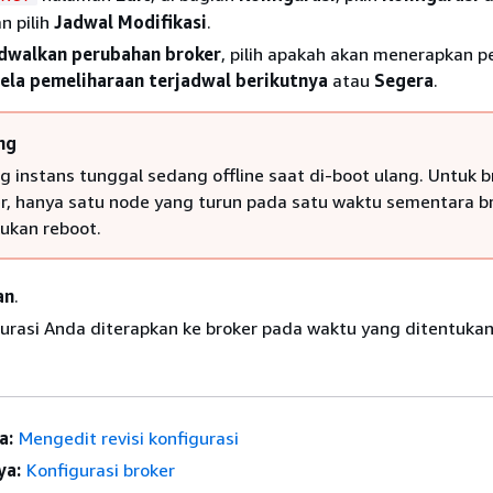
n pilih
Jadwal Modifikasi
.
dwalkan perubahan broker
, pilih apakah akan menerapkan 
ela pemeliharaan terjadwal berikutnya
atau
Segera
.
ng
ng instans tunggal sedang offline saat di-boot ulang. Untuk b
er, hanya satu node yang turun pada satu waktu sementara b
ukan reboot.
an
.
gurasi Anda diterapkan ke broker pada waktu yang ditentukan
a:
Mengedit revisi konfigurasi
ya:
Konfigurasi broker