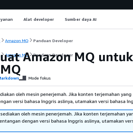
ayanan
Alat developer
Sumber daya AI
i
Amazon MQ
Panduan Developer
at Amazon MQ untuk k
i
Amazon MQ
Panduan Developer
eMQ
arkdown
Mode fokus
diakan oleh mesin penerjemah. Jika konten terjemahan yang 
gan versi bahasa Inggris aslinya, utamakan versi bahasa Ing
sediakan oleh mesin penerjemah. Jika konten terjemahan ya
tentangan dengan versi bahasa Inggris aslinya, utamakan ver