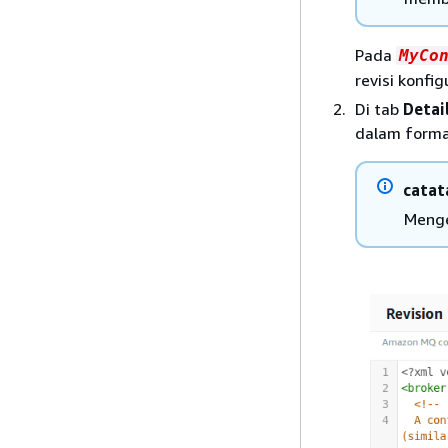
Pada
MyCo
revisi konfi
Di tab
Detai
dalam forma
catat
Menge