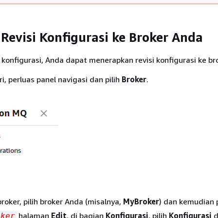
Revisi Konfigurasi ke Broker Anda
 konfigurasi, Anda dapat menerapkan revisi konfigurasi ke br
ri, perluas panel navigasi dan pilih
Broker
.
broker, pilih broker Anda (misalnya,
MyBroker
) dan kemudian p
halaman
Edit
, di bagian
Konfigurasi
, pilih
Konfigurasi
d
oker