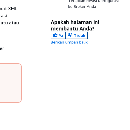
Terapkan Revisi Konfigurasi
ke Broker Anda
rmat XML
rasi
Apakah halaman ini
satu atau
membantu Anda?
Ya
Tidak
Berikan umpan balik
er