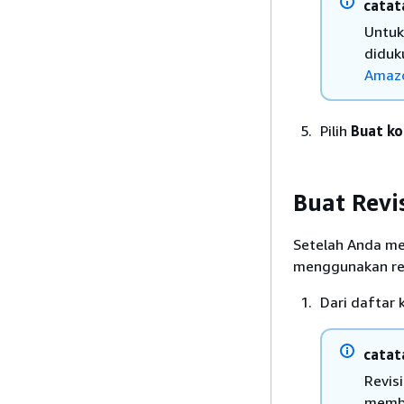
catat
Untuk
diduk
Amazo
Pilih
Buat ko
Buat Revi
Setelah Anda me
menggunakan revi
Dari daftar k
catat
Revis
membu