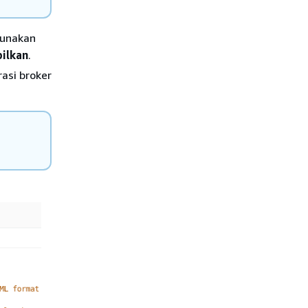
gunakan
ilkan
.
rasi broker