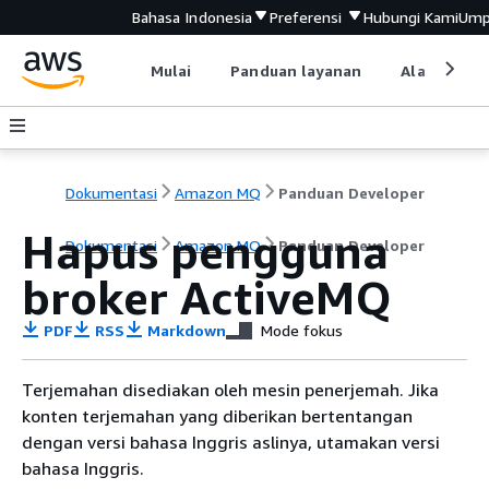
Bahasa Indonesia
Preferensi
Hubungi Kami
Ump
Mulai
Panduan layanan
Alat devel
Dokumentasi
Amazon MQ
Panduan Developer
Hapus pengguna
Dokumentasi
Amazon MQ
Panduan Developer
broker ActiveMQ
PDF
RSS
Markdown
Mode fokus
Terjemahan disediakan oleh mesin penerjemah. Jika
konten terjemahan yang diberikan bertentangan
dengan versi bahasa Inggris aslinya, utamakan versi
bahasa Inggris.