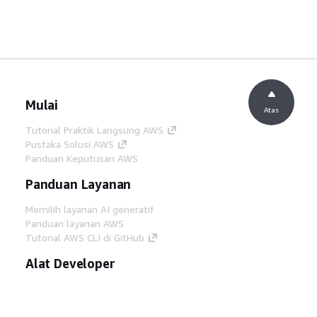
Mulai
Atas
Tutorial Praktik Langsung AWS
Pustaka Solusi AWS
Panduan Keputusan AWS
Panduan Layanan
Memilih layanan AI generatif
Panduan layanan AWS
Tutorial AWS CLI di GitHub
Alat Developer
Pustaka Contoh Kode AWS
AWS CLI
AWS Builder Center