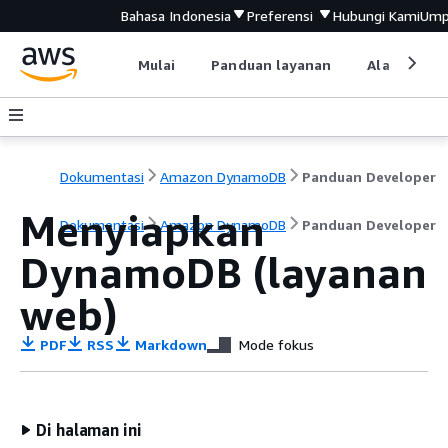
Bahasa Indonesia
Preferensi
Hubungi Kami
Ump
Mulai
Panduan layanan
Alat devel
Dokumentasi
Amazon DynamoDB
Panduan Developer
Menyiapkan
Dokumentasi
Amazon DynamoDB
Panduan Developer
DynamoDB (layanan
web)
PDF
RSS
Markdown
Mode fokus
Di halaman ini