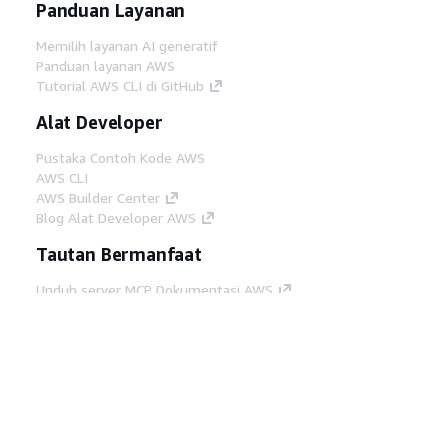
Panduan Layanan
Memilih layanan AI generatif
Panduan layanan AWS
Tutorial AWS CLI di GitHub
Alat Developer
Pustaka Contoh Kode AWS
AWS CLI
AWS Builder Center
Blog Alat Developer AWS
Tautan Bermanfaat
Unduh server MCP Dokumentasi AWS
Masuk ke Konsol AWS
AWS re:Post
Privasi
Syarat situs
Preferensi cookie
©
2026, Amazon Web Services, Inc. atau afiliasinya.
Semua hak dilindungi undang-undang.