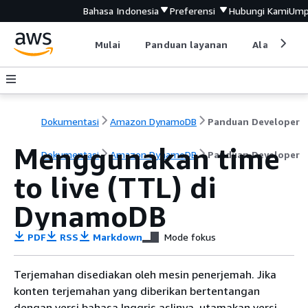
Bahasa Indonesia
Preferensi
Hubungi Kami
Ump
Mulai
Panduan layanan
Alat devel
Dokumentasi
Amazon DynamoDB
Panduan Developer
Menggunakan time
Dokumentasi
Amazon DynamoDB
Panduan Developer
to live (TTL) di
DynamoDB
PDF
RSS
Markdown
Mode fokus
Terjemahan disediakan oleh mesin penerjemah. Jika
konten terjemahan yang diberikan bertentangan
dengan versi bahasa Inggris aslinya, utamakan versi