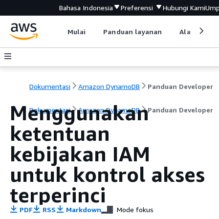
Bahasa Indonesia
Preferensi
Hubungi Kami
Ump
Mulai
Panduan layanan
Alat devel
Dokumentasi
Amazon DynamoDB
Panduan Developer
Menggunakan
Dokumentasi
Amazon DynamoDB
Panduan Developer
ketentuan
kebijakan IAM
untuk kontrol akses
terperinci
PDF
RSS
Markdown
Mode fokus