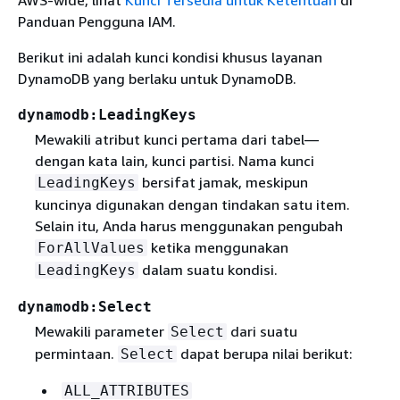
AWS-wide, lihat
Kunci Tersedia untuk Ketentuan
di
Panduan Pengguna IAM.
Berikut ini adalah kunci kondisi khusus layanan
DynamoDB yang berlaku untuk DynamoDB.
dynamodb:LeadingKeys
Mewakili atribut kunci pertama dari tabel—
dengan kata lain, kunci partisi. Nama kunci
bersifat jamak, meskipun
LeadingKeys
kuncinya digunakan dengan tindakan satu item.
Selain itu, Anda harus menggunakan pengubah
ketika menggunakan
ForAllValues
dalam suatu kondisi.
LeadingKeys
dynamodb:Select
Mewakili parameter
dari suatu
Select
permintaan.
dapat berupa nilai berikut:
Select
ALL_ATTRIBUTES