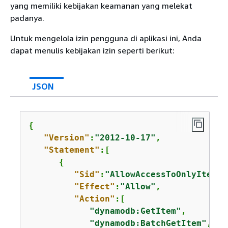
yang memiliki kebijakan keamanan yang melekat
padanya.
Untuk mengelola izin pengguna di aplikasi ini, Anda
dapat menulis kebijakan izin seperti berikut:
JSON
{
"Version"
:
"2012-10-17"
,

"Statement"
:[

{
"Sid"
:
"AllowAccessToOnlyItemsM
"Effect"
:
"Allow"
,

"Action"
:[

"dynamodb:GetItem"
,

"dynamodb:BatchGetItem"
,
