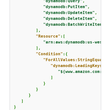
"dynamodb:Query"
,

"dynamodb:PutItem"
,

"dynamodb:UpdateItem"
,

"dynamodb:DeleteItem"
,

"dynamodb:BatchWriteItem"
         ],

"Resource"
:[

"arn:aws:dynamodb:us-west-2
         ],

"Condition"
:
{
"ForAllValues:StringEquals"
"dynamodb:LeadingKeys"
:[

"$
{
www.amazon.com:use
               ]

            }

         }

      }

   ]

}