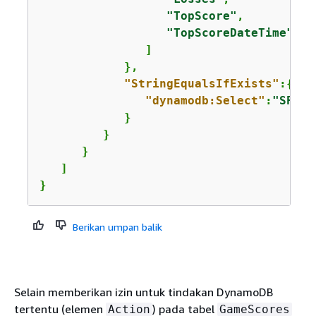
"TopScore"
,

"TopScoreDateTime"
               ]

            },

"StringEqualsIfExists"
:
{
"dynamodb:Select"
:
"SPECI
            }

         }

      }

   ]

}
Berikan umpan balik
Selain memberikan izin untuk tindakan DynamoDB
tertentu (elemen
) pada tabel
Action
GameScores