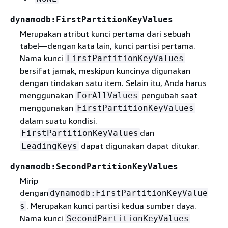
dynamodb:FirstPartitionKeyValues
Merupakan atribut kunci pertama dari sebuah
tabel—dengan kata lain, kunci partisi pertama.
Nama kunci
FirstPartitionKeyValues
bersifat jamak, meskipun kuncinya digunakan
dengan tindakan satu item. Selain itu, Anda harus
menggunakan
pengubah saat
ForAllValues
menggunakan
FirstPartitionKeyValues
dalam suatu kondisi.
dan
FirstPartitionKeyValues
dapat digunakan dapat ditukar.
LeadingKeys
dynamodb:SecondPartitionKeyValues
Mirip
dengan
dynamodb:FirstPartitionKeyValue
. Merupakan kunci partisi kedua sumber daya.
s
Nama kunci
SecondPartitionKeyValues