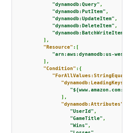
"dynamodb:Query"
,

"dynamodb:PutItem"
,

"dynamodb:UpdateItem"
,

"dynamodb:DeleteItem"
,

"dynamodb:BatchWriteItem"
         ],

"Resource"
:[

"arn:aws:dynamodb:us-west-2
         ],

"Condition"
:
{
"ForAllValues:StringEquals"
"dynamodb:LeadingKeys"
:[

"$
{
www.amazon.com:use
               ],

"dynamodb:Attributes"
:[

"UserId"
,

"GameTitle"
,

"Wins"
,

"Losses"
,
