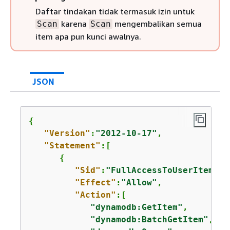
Daftar tindakan tidak termasuk izin untuk
karena
mengembalikan semua
Scan
Scan
item apa pun kunci awalnya.
JSON
{
"Version"
:
"2012-10-17"
,             
"Statement"
:[

{
"Sid"
:
"FullAccessToUserItems"
,

"Effect"
:
"Allow"
,

"Action"
:[

"dynamodb:GetItem"
,

"dynamodb:BatchGetItem"
,
