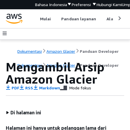
Bahasa Indonesia
Preferensi
Hubungi Kami
Ump
Mulai
Panduan layanan
Alat devel
Dokumentasi
Amazon Glacier
Panduan Developer
Mengambil Arsip
Dokumentasi
Amazon Glacier
Panduan Developer
Amazon Glacier
PDF
RSS
Markdown
Mode fokus
Di halaman ini
Halaman ini hanya untuk pelanggan lama dari