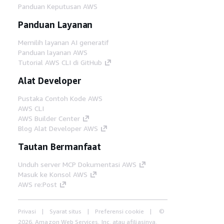
Panduan Keputusan AWS
Panduan Layanan
Memilih layanan AI generatif
Panduan layanan AWS
Tutorial AWS CLI di GitHub
Alat Developer
Pustaka Contoh Kode AWS
AWS CLI
AWS Builder Center
Blog Alat Developer AWS
Tautan Bermanfaat
Unduh server MCP Dokumentasi AWS
Masuk ke Konsol AWS
AWS re:Post
Privasi
Syarat situs
Preferensi cookie
©
2026, Amazon Web Services, Inc. atau afiliasinya.