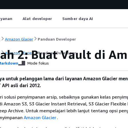
ayanan
Alat developer
Sumber daya AI
i
Amazon Glacier
Panduan Developer
ah 2: Buat Vault di Am
i
Amazon Glacier
Panduan Developer
arkdown
Mode fokus
nya untuk pelanggan lama dari layanan Amazon Glacier me
API asli dari 2012.
ri solusi penyimpanan arsip, sebaiknya gunakan kelas penyi
 Amazon S3, S3 Glacier Instant Retrieval, S3 Glacier Flexible 
eep Archive. Untuk mempelajari lebih lanjut tentang opsi pe
 penyimpanan
Amazon Glacier
.