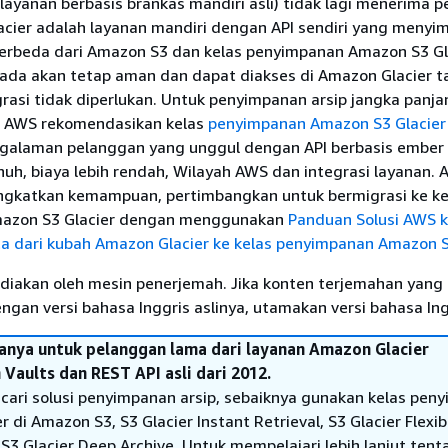
layanan berbasis brankas mandiri asli) tidak lagi menerima 
acier adalah layanan mandiri dengan API sendiri yang menyi
berbeda dari Amazon S3 dan kelas penyimpanan Amazon S3 Gla
ada akan tetap aman dan dapat diakses di Amazon Glacier t
rasi tidak diperlukan. Untuk penyimpanan arsip jangka panja
, AWS rekomendasikan kelas
penyimpanan Amazon S3 Glacier
alaman pelanggan yang unggul dengan API berbasis ember 
uh, biaya lebih rendah, Wilayah AWS dan integrasi layanan. 
ngkatkan kemampuan, pertimbangkan untuk bermigrasi ke ke
azon S3 Glacier dengan menggunakan
Panduan Solusi AWS 
a dari kubah Amazon Glacier ke kelas penyimpanan Amazon S
diakan oleh mesin penerjemah. Jika konten terjemahan yang 
gan versi bahasa Inggris aslinya, utamakan versi bahasa Ing
hanya untuk pelanggan lama dari layanan Amazon Glacier
aults dan REST API asli dari 2012.
cari solusi penyimpanan arsip, sebaiknya gunakan kelas pen
 di Amazon S3, S3 Glacier Instant Retrieval, S3 Glacier Flexib
 S3 Glacier Deep Archive. Untuk mempelajari lebih lanjut tent