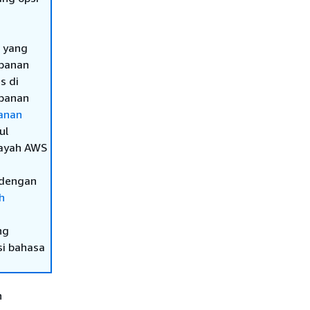
i yang
mpanan
s di
mpanan
anan
ul
layah AWS
 dengan
h
ng
si bahasa
h