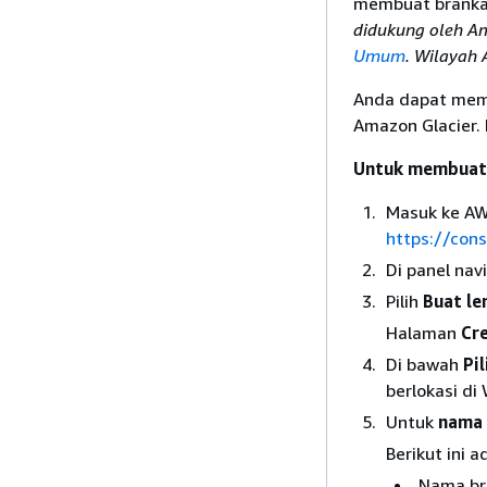
membuat brankas
didukung oleh Am
Umum
. Wilayah
Anda dapat mem
Amazon Glacier.
Untuk membuat
Masuk ke AW
https://con
Di panel navig
Pilih
Buat le
Halaman
Cre
Di bawah
Pi
berlokasi di
Untuk
nama 
Berikut ini 
Nama br