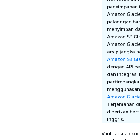
penyimpanan i
Amazon Glacier
pelanggan bar
menyimpan dat
Amazon S3 Gla
Amazon Glacie
arsip jangka 
Amazon S3 Gla
dengan API be
dan integrasi
pertimbangkan
menggunaka
Amazon Glacie
Terjemahan di
diberikan ber
Inggris.
Vault adalah ko