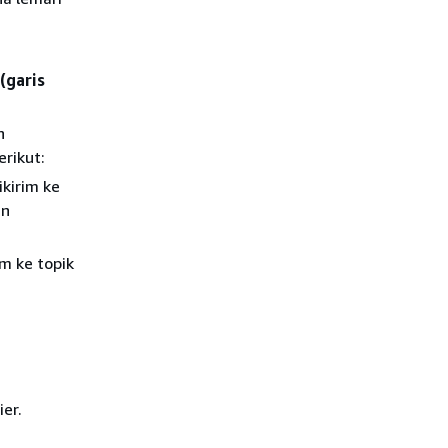
(garis
n
erikut:
ikirim ke
an
m ke topik
er.