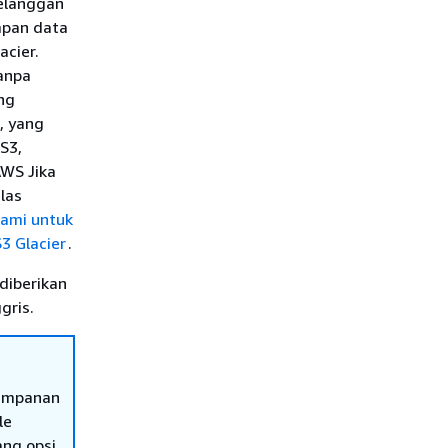
pelanggan
mpan data
cier.
anpa
ng
, yang
S3,
AWS Jika
las
kami untuk
3 Glacier
.
diberikan
gris.
yimpanan
le
ang opsi