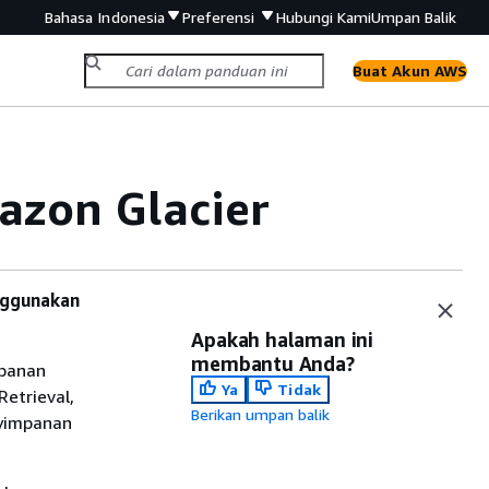
Bahasa Indonesia
Preferensi
Hubungi Kami
Umpan Balik
Buat Akun AWS
azon Glacier
nggunakan
Apakah halaman ini
membantu Anda?
mpanan
Ya
Tidak
Retrieval,
Berikan umpan balik
nyimpanan