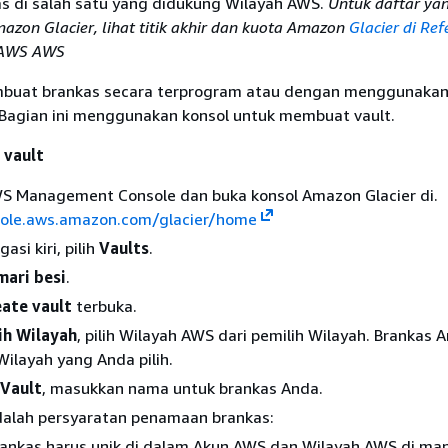
 di salah satu yang didukung Wilayah AWS.
Untuk daftar ya
azon Glacier, lihat titik akhir dan kuota Amazon
Glacier di Ref
 AWS AWS
buat brankas secara terprogram atau dengan menggunakan
 Bagian ini menggunakan konsol untuk membuat vault.
 vault
S Management Console dan buka konsol Amazon Glacier di.
sole.aws.amazon.com/glacier/home
asi kiri, pilih
Vaults
.
mari besi
.
ate vault
terbuka.
lih Wilayah
, pilih Wilayah AWS dari pemilih Wilayah. Brankas 
 Wilayah yang Anda pilih.
Vault
, masukkan nama untuk brankas Anda.
adalah persyaratan penamaan brankas:
ankas harus unik di dalam Akun AWS dan Wilayah AWS di man