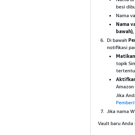
besi dib
Nama vau
Nama va
bawah)
Di bawah
Pe
notifikasi pa
Matikan 
topik Si
tertentu
Aktifkan
Amazon S
Jika An
Pemberi
Jika nama Wi
Vault baru Anda