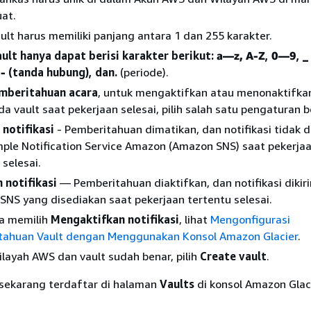
uat.
lt harus memiliki panjang antara 1 dan 255 karakter.
ult hanya dapat berisi karakter berikut:
a—z, A-Z
,
0—9
,
_
,
-
(tanda hubung), dan.
(periode).
mberitahuan acara
, untuk mengaktifkan atau menonaktifka
da vault saat pekerjaan selesai, pilih salah satu pengaturan b
notifikasi
- Pemberitahuan dimatikan, dan notifikasi tidak d
mple Notification Service Amazon (Amazon SNS) saat pekerja
 selesai.
 notifikasi
— Pemberitahuan diaktifkan, dan notifikasi dikiri
NS yang disediakan saat pekerjaan tertentu selesai.
da memilih
Mengaktifkan notifikasi
, lihat
Mengonfigurasi
tahuan Vault dengan Menggunakan Konsol Amazon Glacier
.
layah AWS dan vault sudah benar, pilih
Create vault
.
 sekarang terdaftar di halaman
Vaults
di konsol Amazon Glaci