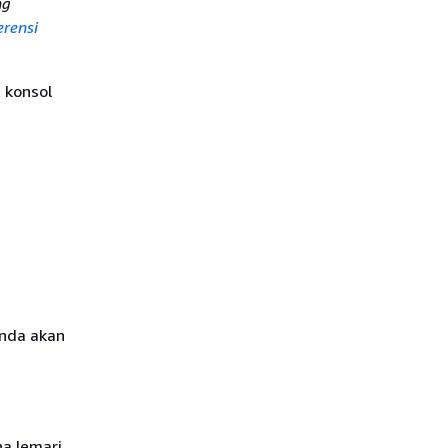
ng
erensi
 konsol
Anda akan
a lemari