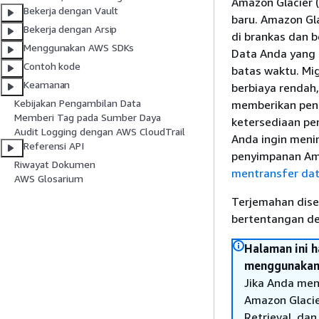
Amazon Glacier (
Bekerja dengan Vault
baru. Amazon Gl
Bekerja dengan Arsip
di brankas dan 
Menggunakan AWS SDKs
Data Anda yang 
Contoh kode
batas waktu. Mig
Keamanan
berbiaya rendah
Kebijakan Pengambilan Data
memberikan peng
Memberi Tag pada Sumber Daya
ketersediaan pen
Audit Logging dengan AWS CloudTrail
Anda ingin meni
Referensi API
penyimpanan Am
Riwayat Dokumen
mentransfer dat
AWS Glosarium
Terjemahan dise
bertentangan den
Halaman ini 
menggunakan V
Jika Anda men
Amazon Glacier
Retrieval, dan