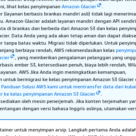
ni, lihat kelas penyimpanan
Amazon Glacier
.
 (layanan berbasis brankas mandiri asli) tidak lagi menerima
u. Amazon Glacier adalah layanan mandiri dengan API sendir
a di brankas dan berbeda dari Amazon S3 dan kelas penyi
cier. Data Anda yang ada akan tetap aman dan dapat diakse
r tanpa batas waktu. Migrasi tidak diperlukan. Untuk penyi
panjang berbiaya rendah, AWS rekomendasikan kelas
penyimp
cier
, yang memberikan pengalaman pelanggan yang ungg
rbasis ember S3, ketersediaan penuh, biaya lebih rendah, Wi
 layanan. AWS Jika Anda ingin meningkatkan kemampuan,
 untuk bermigrasi ke kelas penyimpanan Amazon S3 Glacier
n
Panduan Solusi AWS kami untuk mentransfer data dari kuba
r ke kelas penyimpanan Amazon S3 Glacier
.
sediakan oleh mesin penerjemah. Jika konten terjemahan ya
tentangan dengan versi bahasa Inggris aslinya, utamakan ver
ntainer untuk menyimpan arsip. Langkah pertama Anda adala