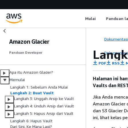
Mulai
Panduan l
Dokumentas
Amazon Glacier
Langk
Dokumentas
Panduan Developer
PDF
RSS
M
Apa itu Amazon Glacier?
Halaman ini ha
Memulai
Vaults dan REST 
Langkah 1: Sebelum Anda Mulai
Langkah 2: Buat Vault
Jika Anda menca
Langkah 3: Unggah Arsip ke Vault
Amazon Glacier di
Langkah 4: Unduh Arsip dari Vault
dan S3 Glacier D
Langkah 5: Hapus Arsip dari Vault
ini, lihat kelas
Langkah 6: Hapus Vault
Dari Sini, Ke Mana Lagi?