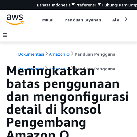
Bahasa Indonesia
Preferensi
Hubungi Kami
Ump
Mulai
Panduan layanan
Alat devel
Dokumentasi
Amazon Q
Panduan Pengguna
Meningkatkan
Dokumentasi
Amazon Q
Panduan Pengguna
batas penggunaan
dan mengonfigurasi
detail di konsol
Pengembang
Amazon Q