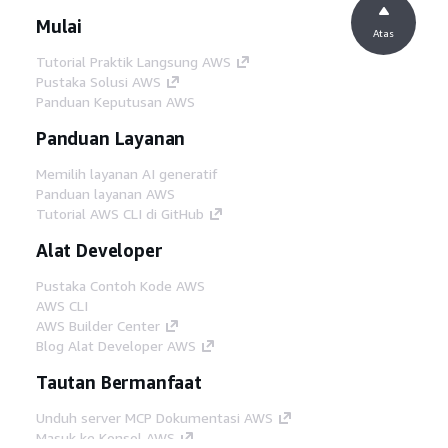
Mulai
Atas
Tutorial Praktik Langsung AWS
Pustaka Solusi AWS
Panduan Keputusan AWS
Panduan Layanan
Memilih layanan AI generatif
Panduan layanan AWS
Tutorial AWS CLI di GitHub
Alat Developer
Pustaka Contoh Kode AWS
AWS CLI
AWS Builder Center
Blog Alat Developer AWS
Tautan Bermanfaat
Unduh server MCP Dokumentasi AWS
Masuk ke Konsol AWS