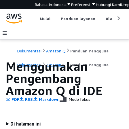
Bahasa Indonesia
Preferensi
Hubungi Kami
Ump
Mulai
Panduan layanan
Alat devel
Dokumentasi
Amazon Q
Panduan Pengguna
Menggunakan
Dokumentasi
Amazon Q
Panduan Pengguna
Pengembang
Amazon Q di IDE
PDF
RSS
Markdown
Mode fokus
Di halaman ini