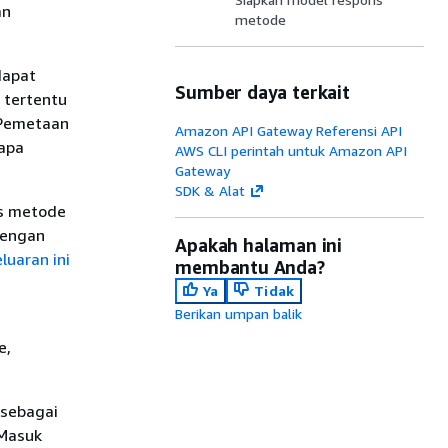
an
metode
dapat
Sumber daya terkait
s tertentu
 Pemetaan
Amazon API Gateway Referensi API
 apa
AWS CLI perintah untuk Amazon API
Gateway
SDK & Alat
ns metode
dengan
Apakah halaman ini
luaran ini
membantu Anda?
Ya
Tidak
Berikan umpan balik
e,
 sebagai
 Masuk