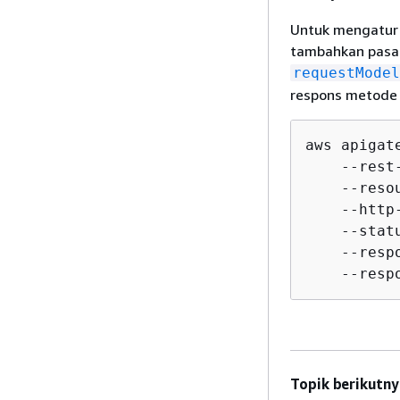
Untuk mengatur
tambahkan pasang
requestModel
respons metode
aws apigat
    --rest
    --resou
    --http-
    --statu
    --resp
    --resp
Topik berikutny