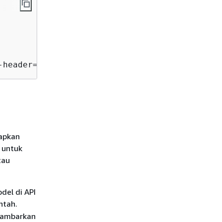
-header=false
apkan
 untuk
tau
del di API
ntah.
ambarkan