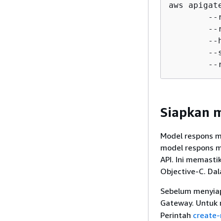
aws apigat
        --
        --
        --
        --
        --
Siapkan 
Model respons m
model respons m
API. Ini memasti
Objective-C. Dal
Sebelum menyiap
Gateway. Untuk
Perintah
create