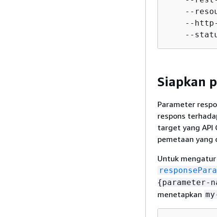
    --resou
    --http-
    --stat
Siapkan 
Parameter respo
respons terhada
target yang API
pemetaan yang d
Untuk mengatur
responsePara
{
parameter-n
menetapkan
my