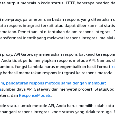
 Data output mencakup kode status HTTP, beberapa header, d
i non-proxy, parameter dan badan respons yang ditentukan 
ata respons integrasi terkait atau dapat diberikan nilai stati
emetaan. Pemetaan ini ditentukan dalam respons integrasi.
ansformasi identik yang melewati respons integrasi melalui
i proxy, API Gateway meneruskan respons backend ke respo
. Anda tidak perlu menyiapkan respons metode API. Namun, 
 Lambda, fungsi Lambda harus mengembalikan hasil format
ke
 berhasil memetakan respons integrasi ke respons metode.
ram, pengaturan respons metode sama dengan membuat
e
sumber daya API Gateway dan menyetel properti StatusCod
ters, dan
ResponseModels
.
ode status untuk metode API, Anda harus memilih salah satu
enangani respons integrasi kode status yang tidak terduga.