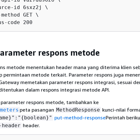
rce-id 6sxz2j \

method GET \

us-code 200
parameter respons metode
ns metode menentukan header mana yang diterima klien se
p permintaan metode terkait. Parameter respons juga mene
 Gateway memetakan parameter respons integrasi, sesuai d
itentukan dalam respons integrasi metode API.
 parameter respons metode, tambahkan ke
peta pasangan
kunci-nilai form
meters
MethodResponse
put-method-response
Perintah berik
ame}":"
{
boolean}"
header.
-header