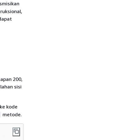
smisikan
ruksional,
dapat
gapan 200,
lahan sisi
 ke kode
metode.
0