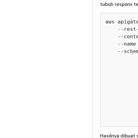
tubuh respons t
aws apigat
    --rest
    --cont
    --name 
    --sche
          
          
          
          
          
          
          
           
          
Hasilnya dibuat