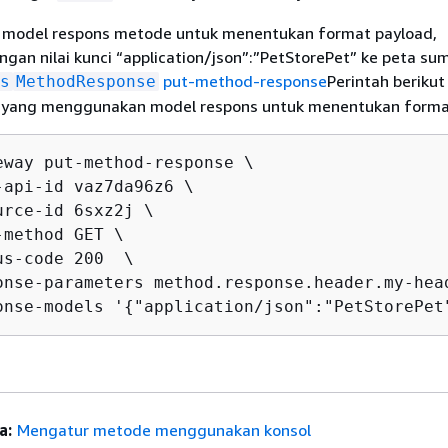
 model respons metode untuk menentukan format payload,
an nilai kunci “application/json”:”PetStorePet” ke peta su
put-method-response
Perintah beriku
s
MethodResponse
 yang menggunakan model respons untuk menentukan forma
eway put-method-response \

-api-id vaz7da96z6 \

rce-id 6sxz2j \

method GET \

s-code 200  \

onse-parameters method.response.header.my-head
onse-models '
{
"application/json":"PetStorePet
a:
Mengatur metode menggunakan konsol