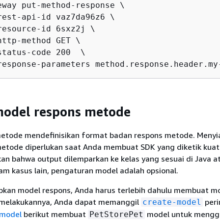
eway put-method-response \

rest-api-id vaz7da96z6 \

resource-id 6sxz2j \

http-method GET \

status-code 200  \

response-parameters method.response.header.my
model respons metode
etode mendefinisikan format badan respons metode. Menyi
etode diperlukan saat Anda membuat SDK yang diketik kuat
kan bahwa output dilemparkan ke kelas yang sesuai di Java a
am kasus lain, pengaturan model adalah opsional.
kan model respons, Anda harus terlebih dahulu membuat mo
 melakukannya, Anda dapat memanggil
peri
create-model
-model
berikut membuat
model untuk mengg
PetStorePet