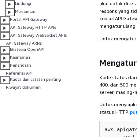
akal untuk dite
Lindungi
respons yang tid
Memantau
konsol API Gat
Portal API Gateway
mengatur ulang
API Gateway HTTP APIs
API Gateway WebSocket APIs
Untuk mengatur
API Gateway ARNs
Ekstensi OpenAPI
Keamanan
Mengatur 
Penandaan
Referensi API
Kode status dari
Kuota dan catatan penting
400, dan 500 men
Riwayat dokumen
server, masing-
Untuk menyiapka
status HTTP.
pu
aws apigat
    --rest