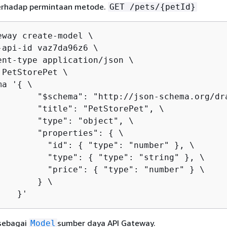
erhadap permintaan metode.
GET /pets/
{
petId}
eway create-model \

-api-id vaz7da96z6 \

ent-type application/json \

PetStorePet \

ma '
{
 \

        "$schema": "http://json-schema.org/dra
        "title": "PetStorePet", \

        "type": "object", \

        "properties": 
{
 \

          "id": 
{
 "type": "number" }, \

          "type": 
{
 "type": "string" }, \

          "price": 
{
 "type": "number" } \

       } \

    }'
 sebagai
sumber daya API Gateway.
Model