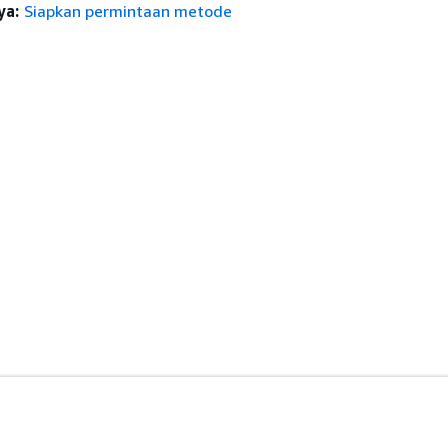
ya:
Siapkan permintaan metode
anan
Alat Developer