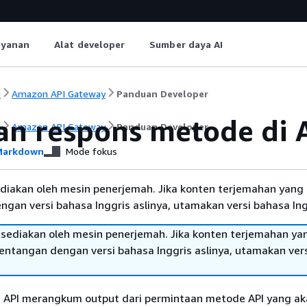
ayanan
Alat developer
Sumber daya AI
i
Amazon API Gateway
Panduan Developer
an respons metode di 
i
Amazon API Gateway
Panduan Developer
arkdown
Mode fokus
diakan oleh mesin penerjemah. Jika konten terjemahan yang 
gan versi bahasa Inggris aslinya, utamakan versi bahasa Ing
sediakan oleh mesin penerjemah. Jika konten terjemahan ya
tentangan dengan versi bahasa Inggris aslinya, utamakan ver
API merangkum output dari permintaan metode API yang ak