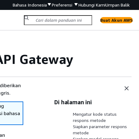
Bahasa Indonesia
Preferensi
Hubungi Kami
Umpan Balik
Buat Akun AWS
API Gateway
diberikan
gris.
Di halaman ini
ng
si bahasa
Mengatur kode status
respons metode
Siapkan parameter respons
metode
an
Siapkan model respons