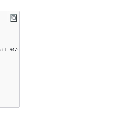
ft-04/schema#", \
