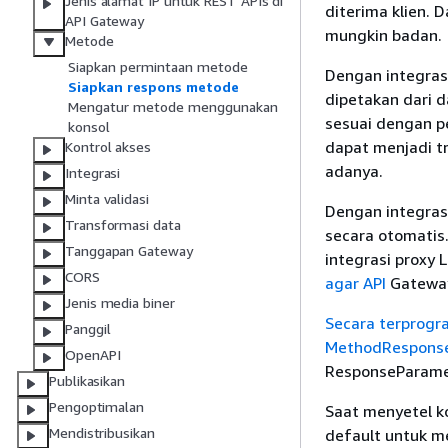
Jenis alamat IP untuk REST APIs di
diterima klien.
API Gateway
mungkin badan.
Metode
Siapkan permintaan metode
Dengan integras
Siapkan respons metode
dipetakan dari d
Mengatur metode menggunakan
sesuai dengan p
konsol
dapat menjadi tr
Kontrol akses
adanya.
Integrasi
Minta validasi
Dengan integras
Transformasi data
secara otomatis
Tanggapan Gateway
integrasi proxy
CORS
agar API
Gateway
Jenis media biner
Secara terprog
Panggil
MethodRespons
OpenAPI
ResponseParame
Publikasikan
Pengoptimalan
Saat menyetel k
Mendistribusikan
default untuk m