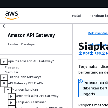
Mulai
Panduan l
Dokumentas
Amazon API Gateway
Siapk
Dokumentas
Panduan Developer
PDF
RSS
M
Apa itu Amazon API Gateway?
Terjemahan dise
Prasyarat
bertentangan den
Memulai
Tutorial dan lokakarya
Terjemahan di
API Gateway REST APIs
diberikan ber
Mengembangkan
Inggris.
Jenis titik akhir API Gateway
Kebijakan Keamanan
Respons metode 