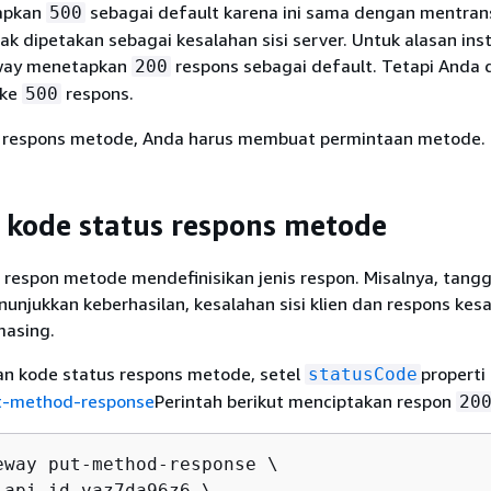
tapkan
sebagai default karena ini sama dengan mentran
500
ak dipetakan sebagai kesalahan sisi server. Untuk alasan inst
eway menetapkan
respons sebagai default. Tetapi Anda 
200
 ke
respons.
500
 respons metode, Anda harus membuat permintaan metode.
kode status respons metode
 respon metode mendefinisikan jenis respon. Misalnya, tang
unjukkan keberhasilan, kesalahan sisi klien dan respons kesa
masing.
n kode status respons metode, setel
properti
statusCode
t-method-response
Perintah berikut menciptakan respon
20
eway put-method-response \

-api-id vaz7da96z6 \ 
