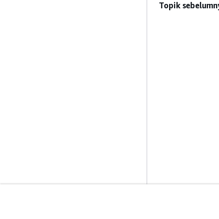
Topik sebelumn
Mulai
Panduan Lay