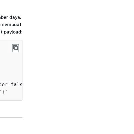
mber daya.
t membuat
t payload:
er=false \

"}'