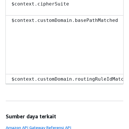
$context.cipherSuite
$context.customDomain.basePathMatched
$context.customDomain.routingRuleIdMatch
$context.deploymentId
Sumber daya terkait
$context.domainName
Amazon API Gateway Referensi API