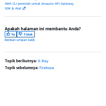
AWS CLI perintah untuk Amazon API Gateway
$context.domainPrefix
SDK & Alat
$context.endpointType
$context.error.message
Apakah halaman ini membantu Anda?
Ya
Tidak
Berikan umpan balik
$context.error.messageString
Topik berikutnya:
X-Ray
Topik sebelumnya:
Firehose
$context.error.responseType
Mulai