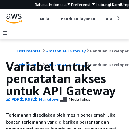
Bahasa Indonesia
Preferensi
Hubungi Kami
Ump
Mulai
Panduan layanan
Alat devel
Dokumentasi
Amazon API Gateway
Panduan Developer
Variabel untuk
Dokumentasi
Amazon API Gateway
Panduan Developer
pencatatan akses
untuk API Gateway
PDF
RSS
Markdown
Mode fokus
Terjemahan disediakan oleh mesin penerjemah. Jika
konten terjemahan yang diberikan bertentangan
dengan versi bahasa Inggris aslinya, utamakan versi