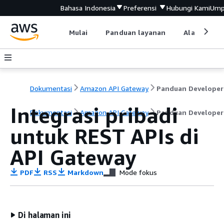
Bahasa Indonesia
Preferensi
Hubungi Kami
Ump
Mulai
Panduan layanan
Alat devel
Dokumentasi
Amazon API Gateway
Panduan Developer
Integrasi pribadi
Dokumentasi
Amazon API Gateway
Panduan Developer
untuk REST APIs di
API Gateway
PDF
RSS
Markdown
Mode fokus
Di halaman ini