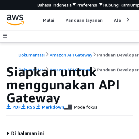
Bahasa Indonesia
Preferensi
Hubungi Kami
Ump
Mulai
Panduan layanan
Alat devel
Dokumentasi
Amazon API Gateway
Panduan Developer
Siapkan untuk
Dokumentasi
Amazon API Gateway
Panduan Developer
menggunakan API
Gateway
PDF
RSS
Markdown
Mode fokus
Di halaman ini