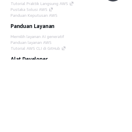
Tutorial Praktik Langsung AWS
Pustaka Solusi AWS
Panduan Keputusan AWS
Panduan Layanan
Memilih layanan AI generatif
Panduan layanan AWS
Tutorial AWS CLI di GitHub
Alat Developer
Pustaka Contoh Kode AWS
AWS CLI
AWS Builder Center
Blog Alat Developer AWS
Tautan Bermanfaat
Unduh server MCP Dokumentasi AWS
Masuk ke Konsol AWS
AWS re:Post