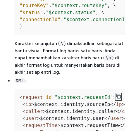
"routeKey"
:
"$context.routeKey"
"status"
:
"$context.status"
"connectionId"
:
"$context.connectionId"
}
Karakter kelanjutan (
) dimaksudkan sebagai alat
\
bantu visual. Format log harus satu baris. Anda
dapat menambahkan karakter baris baru (
) di
\n
akhir format log untuk menyertakan baris baru di
akhir setiap entri log.
:
XML
<
request
id
=
"$context.requestId"
>
 \

<
ip
>
$context.identity.sourceIp
</
ip
>
 \

<
caller
>
$context.identity.caller
</
cal
<
user
>
$context.identity.user
</
user
>
 \

<
requestTime
>
$context.requestTime
</
re