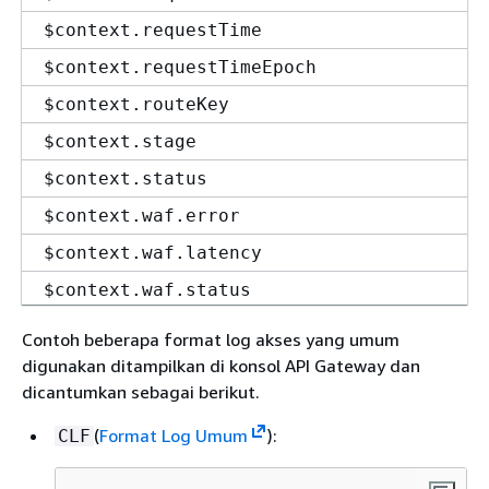
$context.requestTime
$context.requestTimeEpoch
$context.routeKey
$context.stage
$context.status
$context.waf.error
$context.waf.latency
$context.waf.status
Contoh beberapa format log akses yang umum
digunakan ditampilkan di konsol API Gateway dan
dicantumkan sebagai berikut.
(
Format Log Umum
):
CLF