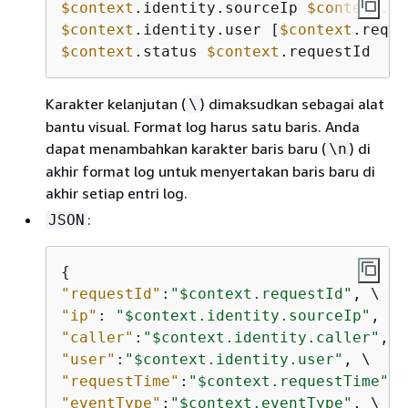
$context
.identity.sourceIp 
$context
$context
.identity.user [
$context
.reque
$context
.status 
$context
.requestId
Karakter kelanjutan (
) dimaksudkan sebagai alat
\
bantu visual. Format log harus satu baris. Anda
dapat menambahkan karakter baris baru (
) di
\n
akhir format log untuk menyertakan baris baru di
akhir setiap entri log.
:
JSON
{
"requestId"
:
"$context.requestId"
"ip"
: 
"$context.identity.sourceIp"
"caller"
:
"$context.identity.caller"
"user"
:
"$context.identity.user"
"requestTime"
:
"$context.requestTime"
"eventType"
:
"$context.eventType"