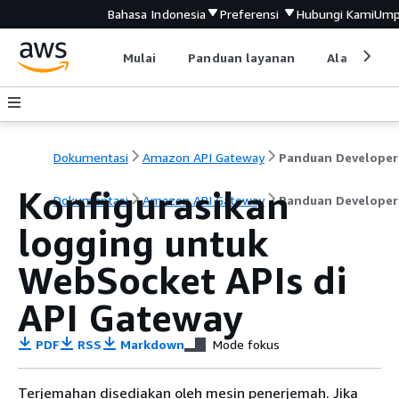
Bahasa Indonesia
Preferensi
Hubungi Kami
Ump
Mulai
Panduan layanan
Alat devel
Dokumentasi
Amazon API Gateway
Panduan Developer
Konfigurasikan
Dokumentasi
Amazon API Gateway
Panduan Developer
logging untuk
WebSocket APIs di
API Gateway
PDF
RSS
Markdown
Mode fokus
Terjemahan disediakan oleh mesin penerjemah. Jika